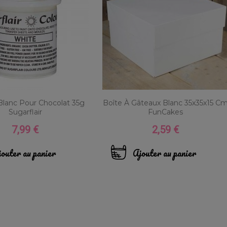
Blanc Pour Chocolat 35g
Boîte À Gâteaux Blanc 35x35x15 C
Sugarflair
FunCakes
7,99 €
2,59 €
Prix
Prix
outer au panier
Ajouter au panier