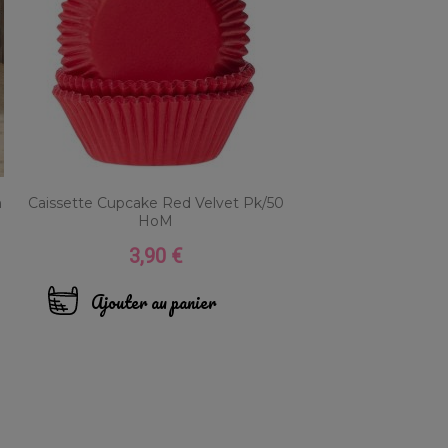
m
Caissette Cupcake Red Velvet Pk/50
HoM
3,90 €
Prix
Ajouter au panier