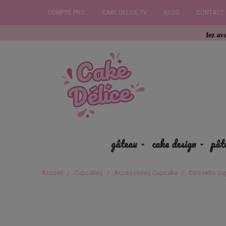
COMPTE PRO
CAKE DELICE TV
BLOG
CONTACT
Commandez avant 12h, expédi
gâteau
cake design
pât
Accueil
Cupcakes
Accessoires Cupcake
Caissette cu