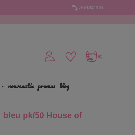
09.84.02.18.38
(0)
nouveautés
promos
blog
 bleu pk/50 House of