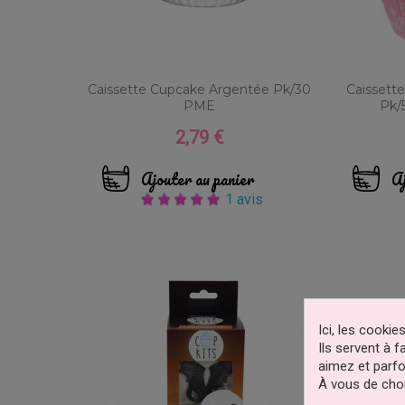
Caissette Cupcake Argentée Pk/30
Caissett
PME
Pk/
2,79 €
Prix
Ajouter au panier
Aj
1 avis
Ici, les cooki
Ils servent à 
aimez et parfo
À vous de choi