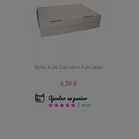
Boîte À 24 Cupcakes FunCakes
6,59 €
Prix
Ajouter au panier
2 avis