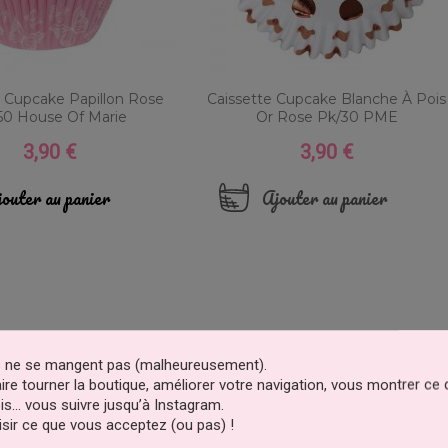
e Cupcake Papillon Rose
Caissette Cupcake Blanche À Pois
50 House Of Marie
Or Rose Pk/30 PME
3,90 €
3,90 €
Prix
Prix
outer au panier
Ajouter au panier
es ne se mangent pas (malheureusement).
faire tourner la boutique, améliorer votre navigation, vous montrer ce
is… vous suivre jusqu’à Instagram.
sir ce que vous acceptez (ou pas) !