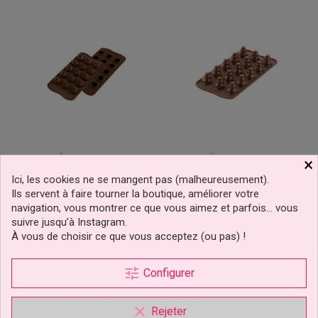
Moule À Chocolat Flame
Moule À Chocolat Sapin
×
Silikomart
Silikomart
Ici, les cookies ne se mangent pas (malheureusement).
-25%
Ils servent à faire tourner la boutique, améliorer votre
navigation, vous montrer ce que vous aimez et parfois… vous
8,49 €
7,43 €
Prix
Prix
Prix
suivre jusqu’à Instagram.
9,90 €
de
À vous de choisir ce que vous acceptez (ou pas) !
base
Ajouter au panier
Ajouter au panier
tune
Configurer
clear
Rejeter