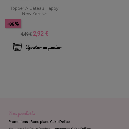
Topper À Gâteau Happy
New Year Or
-35%
2,92 €
Prix
Prix
4,49 €
de
base
Ajouter au panier
Nos produits
Promotions | Bons plans Cake Délice
Nouveautés Cake Design — arrivages Cake Délice