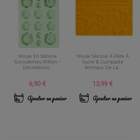
Moule En Silicone
Moule Silicone À Pâte À
Succulentes Wilton –
Sucre & Gumpaste
Décorations...
Animaux De La...
6,90 €
13,99 €
Prix
Prix
Ajouter au panier
Ajouter au panier