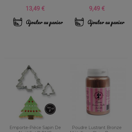
13,49 €
9,49 €
Prix
Prix
Ajouter au panier
Ajouter au panier
Emporte-Pièce Sapin De
Poudre Lustrant Bronze