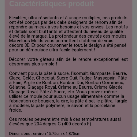
Caractéristiques produit
Flexibles, ultra résistants et à usage multiples, ces produits
ont été conçus par des cake designers de renom afin de
répondre au mieux à vos besoins et vos envies. Les motifs
et détails sont bluffants et attestent du niveau de qualité
élevé de la marque. La profondeur des cavités des moules
Marvelous Molds vous permettent d'obtenir de vrais
décors 3D. Et pour couronner le tout, le design a été pensé
pour un démoulage ultra facile également !
Décorer votre gâteau afin de le rendre exceptionnel est
désormais plus simple !
Convient pour, la pâte à sucre, l’isomalt, Gumpaste, Beurre,
Glace, Gelée, Chocolat, Sucre Cuit, Fudge, Massepain, Pâte
à Pain, Argile de Bonbon, Bonbon Dur, Bonbon Gommeux,
Gélatine, Glaçage Royal, Crème au Beurre, Crème Glacée,
Glaçage Royal, Pâte à Sucre, etc.
Vous pouvez même
utiliser ce moule pour aucun usage alimentaire comme la
fabrication de bougies, la cire, la pâte à sel, le plâtre, l'argile
à modeler, la pâte polymère, le savon et la porcelaine
froide.
Ces moules peuvent être mis à des températures aussi
élevées que 204 degrés C (400 degrés F)
Dimensions : environ
15.75cm x 1.875cm.