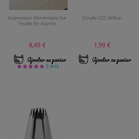
Impression Alimentaire Sur
Douille 022 Wilton
Feuille En Azyme
8,49 €
1,99 €
Prix
Prix
Ajouter au panier
Ajouter au panier
2 avis