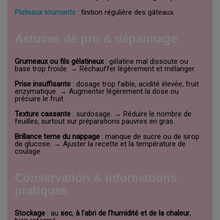
Plateaux tournants
: finition régulière des gâteaux.
Astuces de pro & dépannage
Grumeaux ou fils gélatineux
: gélatine mal dissoute ou
base trop froide. → Réchauffer légèrement et mélanger.
Prise insuffisante
: dosage trop faible, acidité élevée, fruit
enzymatique. → Augmenter légèrement la dose ou
précuire le fruit.
Texture cassante
: surdosage. → Réduire le nombre de
feuilles, surtout sur préparations pauvres en gras.
Brillance terne du nappage
: manque de sucre ou de sirop
de glucose. → Ajuster la recette et la température de
coulage.
Conservation & informations
pratiques
Stockage
: au
sec
,
à l’abri de l’humidité et de la chaleur
,