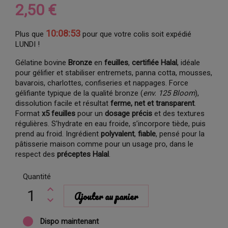
2,50 €
10:08:53
Plus que
pour que votre colis soit expédié
LUNDI !
Gélatine bovine
Bronze
en
feuilles
,
certifiée Halal
, idéale
pour gélifier et stabiliser entremets, panna cotta, mousses,
bavarois, charlottes, confiseries et nappages. Force
gélifiante typique de la qualité bronze (
env. 125 Bloom
),
dissolution facile et résultat
ferme, net et transparent
.
Format
x5 feuilles
pour un
dosage précis
et des textures
régulières. S’hydrate en eau froide, s’incorpore tiède, puis
prend au froid. Ingrédient
polyvalent
,
fiable
, pensé pour la
pâtisserie maison comme pour un usage pro, dans le
respect des
préceptes Halal
.
Quantité
Ajouter au panier
Dispo maintenant