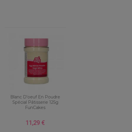
Blanc D'oeuf En Poudre
Spécial Pâtisserie 125g
FunCakes
11,29 €
Prix