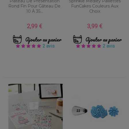
Plateau De Présentation
Sprinkle Medley Paillettes
Rond Fin Pour Gâteau De
FunCakes Couleurs Aux
10 À 35...
Choix
2,99 €
3,99 €
Prix
Prix
Ajouter au panier
Ajouter au panier
2 avis
2 avis