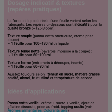
Dosage indicatif & textures
(repères pratiques)
La force et le poids réels d’une feuille varient selon les
fabricants. Les repères ci-dessous sont
indicatifs
pour la
qualité bronze
(~125 Bloom).
Texture souple
(panna cotta onctueuse, crème prise
douce) :
~
1 feuille
pour
100–130 ml
de liquide.
Texture tenue nette
(bavarois, mousse à la coupe) :
~
1 feuille
pour
80–100 ml
.
Texture ferme
(entremets à découper, inserts) :
~
1 feuille
pour
60–80 ml
.
Ajustez toujours selon :
teneur en sucre
,
matière grasse
,
acidité
,
alcool
,
fruit utilisé
et
température de service
.
Idées d’applications
Panna cotta vanille
: crème + sucre + vanille, ajout de
gélatine dissoute, prise au froid, topping
coulis
(voir
Arômes alimentaires
,
Colorants gels
).