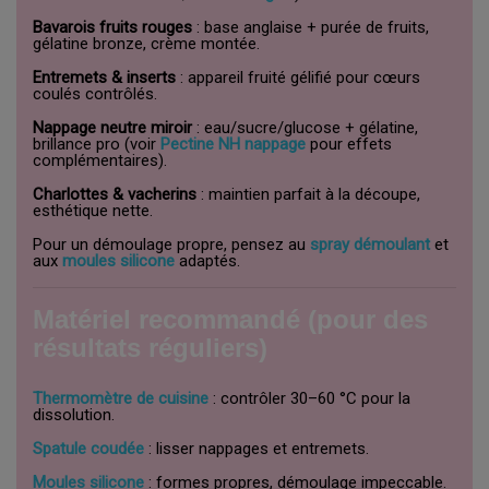
Bavarois fruits rouges
: base anglaise + purée de fruits,
gélatine bronze, crème montée.
Entremets & inserts
: appareil fruité gélifié pour cœurs
coulés contrôlés.
Nappage neutre miroir
: eau/sucre/glucose + gélatine,
brillance pro (voir
Pectine NH nappage
pour effets
complémentaires).
Charlottes & vacherins
: maintien parfait à la découpe,
esthétique nette.
Pour un démoulage propre, pensez au
spray démoulant
et
aux
moules silicone
adaptés.
Matériel recommandé (pour des
résultats réguliers)
Thermomètre de cuisine
: contrôler 30–60 °C pour la
dissolution.
Spatule coudée
: lisser nappages et entremets.
Moules silicone
: formes propres, démoulage impeccable.