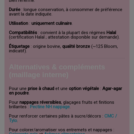
bien refermé.
Durée
: longue conservation, à consommer de préférence
avant la date indiquée.
Utilisation
:
uniquement culinaire
.
Compatibilités
: convient à la plupart des régimes
Halal
(certification Halal ; attestation disponible sur demande).
Étiquetage
: origine bovine,
qualité bronze
(~125 Bloom,
indicatif).
Alternatives & compléments
(maillage interne)
Pour une
prise à chaud
et une
option végétale
:
Agar-agar
en poudre
.
Pour
nappages réversibles
, glaçages fruits et finitions
brillantes :
Pectine NH nappage
.
Pour renforcer certaines pâtes à sucre/décors :
CMC /
Tylo
.
Pour colorer/aromatiser vos entremets et nappages :