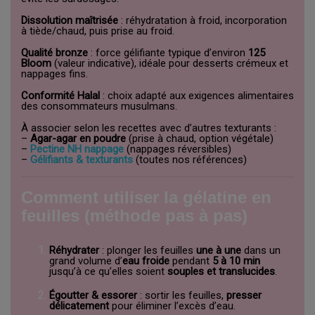
Dissolution maîtrisée
: réhydratation à froid, incorporation
à tiède/chaud, puis prise au froid.
Qualité bronze
: force gélifiante typique d’environ
125
Bloom
(valeur indicative), idéale pour desserts crémeux et
nappages fins.
Conformité Halal
: choix adapté aux exigences alimentaires
des consommateurs musulmans.
À associer selon les recettes avec d’autres texturants :
–
Agar-agar en poudre
(prise à chaud, option végétale)
–
Pectine NH nappage
(nappages réversibles)
–
Gélifiants & texturants
(toutes nos références)
Comment utiliser la gélatine en
feuilles (méthode pas à pas)
Réhydrater
: plonger les feuilles
une à une
dans un
grand volume d’
eau froide
pendant
5 à 10 min
jusqu’à ce qu’elles soient
souples et translucides
.
Égoutter & essorer
: sortir les feuilles,
presser
délicatement
pour éliminer l’excès d’eau.