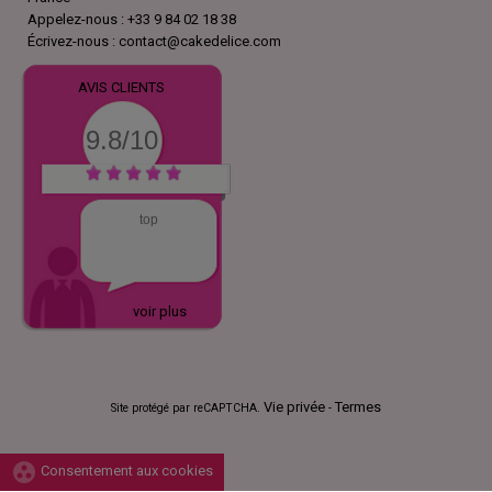
Appelez-nous :
+33 9 84 02 18 38
Écrivez-nous :
contact@cakedelice.com
AVIS CLIENTS
9.8/10
top
voir plus
Vie privée
Termes
Site protégé par reCAPTCHA.
-
group_work
Consentement aux cookies