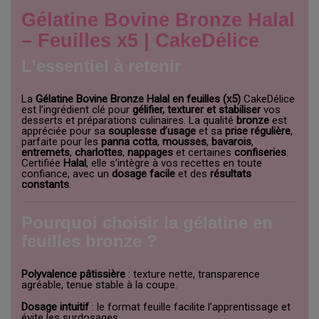
Gélatine Bovine Bronze Halal
– Feuilles x5 | CakeDélice
L’essentiel à retenir
La
Gélatine Bovine Bronze Halal en feuilles (x5)
CakeDélice
est l’ingrédient clé pour
gélifier, texturer et stabiliser
vos
desserts et préparations culinaires. La qualité
bronze
est
appréciée pour sa
souplesse d’usage
et sa
prise régulière
,
parfaite pour les
panna cotta
,
mousses
,
bavarois
,
entremets
,
charlottes
,
nappages
et certaines
confiseries
.
Certifiée
Halal
, elle s’intègre à vos recettes en toute
confiance, avec un
dosage facile
et des
résultats
constants
.
Pourquoi choisir la gélatine en
feuilles bronze ?
Polyvalence pâtissière
: texture nette, transparence
agréable, tenue stable à la coupe.
Dosage intuitif
: le format feuille facilite l’apprentissage et
évite les surdosages.