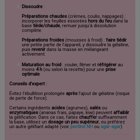
Dissoudre
:
Préparations chaudes
(crèmes, coulis, nappages) :
incorporer les feuilles essorées
hors du feu
dans la
base
tiède/chaude
, remuer jusqu’à dissolution
complète.
Préparations froides
(mousses à froid) :
faire tiédir
une petite partie de l’appareil, y dissoudre la gélatine,
puis
revenir
dans la masse en mélangeant
activement.
Maturation au froid
: couler, filmer et
réfrigérer
au
moins
4 h
(ou selon la recette) pour une
prise
optimale
.
Conseils d’expert :
Évitez l’ébullition prolongée
après
l’ajout de gélatine (risque
de perte de force).
Certains ingrédients
acides
(agrumes),
salés
ou
enzymatiques
(ananas frais, papaye, kiwi) peuvent
affaiblir
la gélification. Dans ce cas, faites
chauffer
suffisamment
la base, utilisez un
dosage un peu supérieur
, ou préférez
un autre gélifiant adapté (voir
pectine NH
ou
agar-agar
).