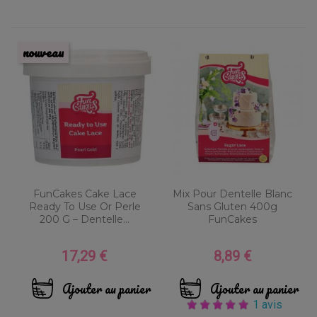
nouveau
FunCakes Cake Lace
Mix Pour Dentelle Blanc
Ready To Use Or Perle
Sans Gluten 400g
200 G – Dentelle...
FunCakes
17,29 €
8,89 €
Prix
Prix
Ajouter au panier
Ajouter au panier
1 avis