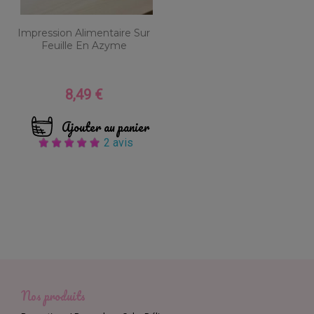
Impression Alimentaire Sur
Feuille En Azyme
8,49 €
Prix
Ajouter au panier
2 avis
Nos produits