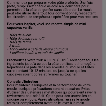
Commencez par préparer votre pâte préférée. Une fois
prête, remplissez chaque alvéole aux deux tiers pour
permettre à la pâte de gonfler sans déborder. Le moule
peut être utilisé dans tout four conventionnel, respectant
les directives de température spécifiées pour vos recettes.
Pour vous inspirer, voici une recette simple de mini
cupcakes vanille:
- 100g de sucre
- 100g de beurre ramolli
- 100g de farine
- 2 œufs
- 1/2 cuillère à café de levure chimique
- 1 cuillère à café d'extrait de vanille
Préchauffez votre four à 180°C (350°F). Mélangez tous les
ingrédients jusqu'à ce que la pâte soit lisse et homogène.
Répartissez la pâte dans les alvéoles du moule et faites
cuire pendant 10-12 minutes, ou jusqu'à ce que les
cupcakes soient dorés et fermes au toucher.
Conseils d'Entretien
Pour maintenir la longévité et la performance de votre
moule, quelques précautions sont nécessaires. Évitez
d'utiliser des ustensiles métalliques qui pourraient rayer le
revêtement anti-adhésif. Optez pour des ustensiles en
silicone ou en bois. Après utilisation, laissez le moule
refroidir complètement avant de le laver à la main.