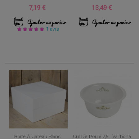
7,19 €
13,49 €
Prix
Prix
Ajouter au panier
Ajouter au panier
1 avis
Boîte À Gâteau Blanc
Cul De Poule 2,5L Valrhona