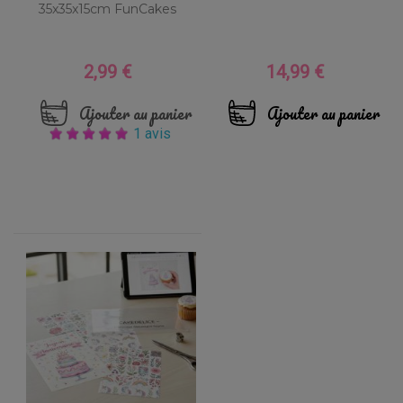
35x35x15cm FunCakes
2,99 €
14,99 €
Prix
Prix
Ajouter au panier
Ajouter au panier
1 avis