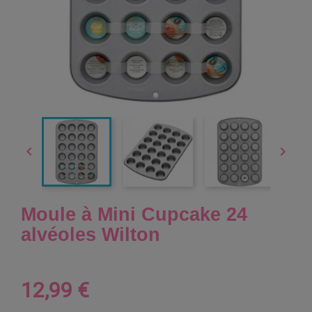


Moule à Mini Cupcake 24
alvéoles Wilton
12,99 €