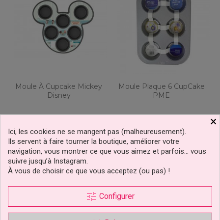
Moule À Cupcake Mickey
Moule Plaque 6 CupCake
Disney
PME
×
7,99 €
6,99 €
Prix
Prix
Ici, les cookies ne se mangent pas (malheureusement).
Ils servent à faire tourner la boutique, améliorer votre
Ajouter au panier
Ajouter au panier
navigation, vous montrer ce que vous aimez et parfois… vous
suivre jusqu’à Instagram.
À vous de choisir ce que vous acceptez (ou pas) !
tune
Configurer