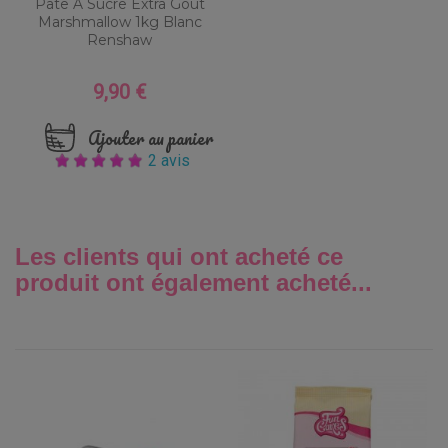
Pâte À Sucre Extra Goût
Marshmallow 1kg Blanc
Renshaw
9,90 €
Prix
Ajouter au panier
2 avis
Les clients qui ont acheté ce
produit ont également acheté...