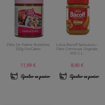
Pâte De Praline Noisettes
Lotus Biscoff Speculoos –
325g FunCakes
Pâte Crémeuse Originale
400 G |...
11,99 €
8,90 €
Prix
Prix
Ajouter au panier
Ajouter au panier