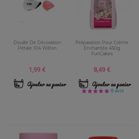
Douille De Décoration
Préparation Pour Crème
Pétale 104 Wilton
Enchantée 450g
FunCakes
1,99 €
8,49 €
Prix
Prix
Ajouter au panier
Ajouter au panier
8 avis