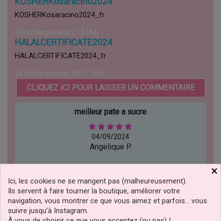
KOSHERKosaracino2024
KOSHERKosaracino2024_fr
Téléchargement (1.51M)
HALALCERTIFICATE2024
HALALCERTIFICATE2024_fr
Téléchargement (807.16k)
CLIQUEZ ICI POUR LAISSER UN COMMENTAIRE
meilleur pate a sucre
04/09/2024
Angelique P.
×
vraiment incroyable pate a sucre tropical ne craque pas
!!!!!!!!
Ici, les cookies ne se mangent pas (malheureusement).
Ils servent à faire tourner la boutique, améliorer votre
navigation, vous montrer ce que vous aimez et parfois… vous
suivre jusqu’à Instagram.
À vous de choisir ce que vous acceptez (ou pas) !