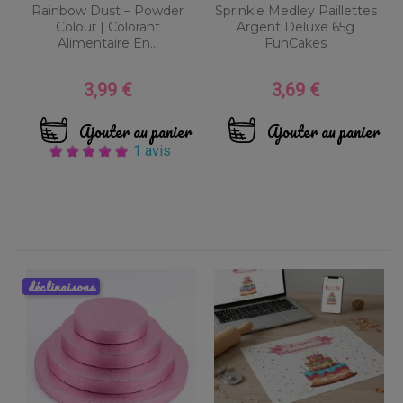
Rainbow Dust – Powder
Sprinkle Medley Paillettes
Colour | Colorant
Argent Deluxe 65g
Alimentaire En...
FunCakes
3,99 €
3,69 €
Prix
Prix
Ajouter au panier
Ajouter au panier
1 avis
déclinaisons