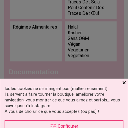
Traces De : Soja
Peut Contenir Des
Traces De : Œuf
Régimes Alimentaires
Halal
Kasher
Sans OGM
Végan
Végétarien
Végétalien
Documentation
×
TÉLÉCHARGEMENT
Ici, les cookies ne se mangent pas (malheureusement).
KOSHERKosaracino2024
Ils servent à faire tourner la boutique, améliorer votre
navigation, vous montrer ce que vous aimez et parfois… vous
KOSHERKosaracino2024_fr
suivre jusqu’à Instagram.
Téléchargement (1.51M)
À vous de choisir ce que vous acceptez (ou pas) !
HALALCERTIFICATE2024
HALALCERTIFICATE2024_fr
tune
Configurer