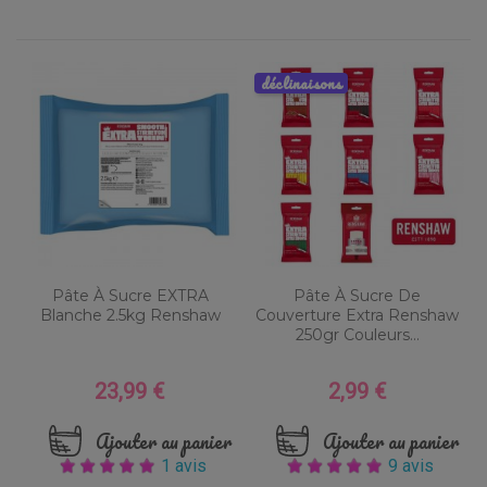
déclinaisons
Pâte À Sucre EXTRA
Pâte À Sucre De
Blanche 2.5kg Renshaw
Couverture Extra Renshaw
250gr Couleurs...
23,99 €
2,99 €
Prix
Prix
Ajouter au panier
Ajouter au panier
1 avis
9 avis