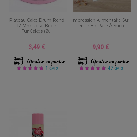
Plateau Cake Drum Rond
Impression Alimentaire Sur
12 Mm Rose Bébé
Feuille En Pâte À Sucre
FunCakes (Ø...
3,49 €
9,90 €
Prix
Prix
Ajouter au panier
Ajouter au panier
1 avis
47 avis