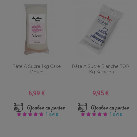
Pâte À Sucre 1kg Cake
Pâte À Sucre Blanche TOP
Délice
1Kg Saracino
6,99 €
9,95 €
Prix
Prix
Ajouter au panier
Ajouter au panier
1 avis
1 avis