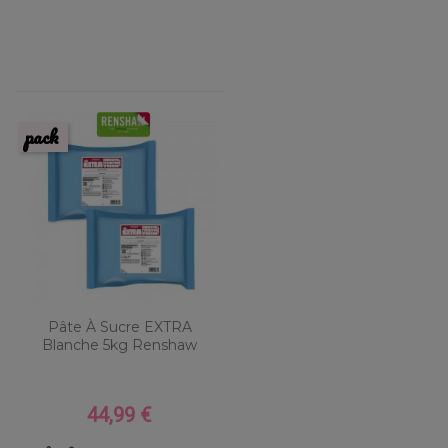
pack
Pâte À Sucre EXTRA
Blanche 5kg Renshaw
44,99 €
Prix