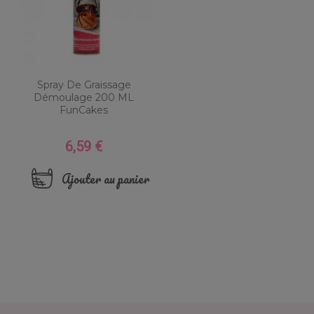
Spray De Graissage
Démoulage 200 ML
FunCakes
6,59 €
Prix
Ajouter au panier