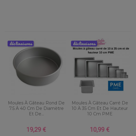
déclinaisons
déclinaisons
Moules À Gâteau Rond De
Moules À Gâteau Carré De
7.5 À 40 Cm De Diamètre
10 À 35 Cm Et De Hauteur
Et De...
10 Cm PME
19,29 €
10,99 €
Prix
Prix