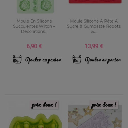
Moule En Silicone
Moule Silicone À Pâte À
Succulentes Wilton –
Sucre & Gumpaste Robots
Décorations...
&...
6,90 €
13,99 €
Prix
Prix
Ajouter au panier
Ajouter au panier
prix doux !
prix doux !