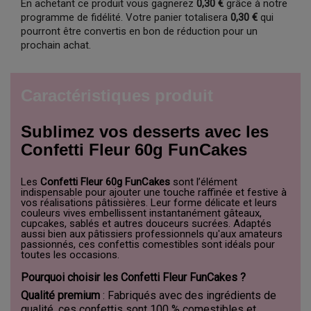
En achetant ce produit vous gagnerez
0,30 €
grâce à notre
programme de fidélité. Votre panier totalisera
0,30 €
qui
pourront être convertis en bon de réduction pour un
prochain achat.
Caractéristiques produit
Sublimez vos desserts avec les
Confetti Fleur 60g FunCakes
Les
Confetti Fleur 60g FunCakes
sont l’élément
indispensable pour ajouter une touche raffinée et festive à
vos réalisations pâtissières. Leur forme délicate et leurs
couleurs vives embellissent instantanément gâteaux,
cupcakes, sablés et autres douceurs sucrées. Adaptés
aussi bien aux pâtissiers professionnels qu'aux amateurs
passionnés, ces confettis comestibles sont idéals pour
toutes les occasions.
Pourquoi choisir les Confetti Fleur FunCakes ?
Qualité premium
: Fabriqués avec des ingrédients de
qualité, ces confettis sont 100 % comestibles et