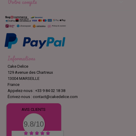
Votre compte

Informations
Cake Delice
129 Avenue des Chartreux
13004 MARSEILLE
France
Appelez-nous :
+33 9 84 02 18 38
Écrivez-nous :
contact@cakedelice.com
AVIS CLIENTS
9.8/10