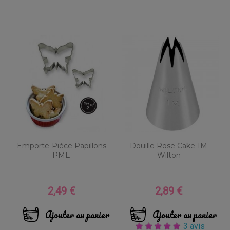
Emporte-Pièce Papillons
Douille Rose Cake 1M
PME
Wilton
2,49 €
2,89 €
Prix
Prix
Ajouter au panier
Ajouter au panier
3 avis