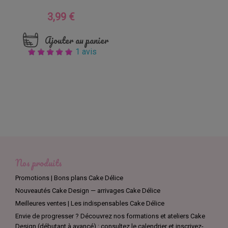
3,99 €
Prix
Ajouter au panier
1 avis
Nos produits
Promotions | Bons plans Cake Délice
Nouveautés Cake Design — arrivages Cake Délice
Meilleures ventes | Les indispensables Cake Délice
Envie de progresser ? Découvrez nos formations et ateliers Cake
Design (débutant à avancé) : consultez le calendrier et inscrivez-