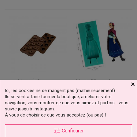
Moule À Chocolat
Moule Silicone Anna La
×
Couronne Silikomart
Reine Des Neiges Disney
Ici, les cookies ne se mangent pas (malheureusement).
-20%
Ils servent à faire tourner la boutique, améliorer votre
navigation, vous montrer ce que vous aimez et parfois… vous
6,79 €
9,90 €
Prix
Prix
Prix
suivre jusqu’à Instagram.
8,49 €
de
À vous de choisir ce que vous acceptez (ou pas) !
base
Ajouter au panier
Ajouter au panier
tune
Configurer