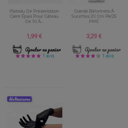
Plateau De Présentation
Grands Bâtonnets À
Carré Épais Pour Gâteau
Sucettes 20 Cm Pk/25
De 10 À...
PME
1,99 €
3,29 €
Prix
Prix
Ajouter au panier
Ajouter au panier
1 avis
1 avis
déclinaisons