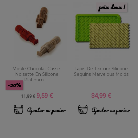
prix doux !
Moule Chocolat Casse-
Tapis De Texture Silicone
Noisette En Silicone
Sequins Marvelous Molds
Platinum –...
-20%
9,59 €
34,99 €
Prix
Prix
Prix
11,99 €
de
base
Ajouter au panier
Ajouter au panier