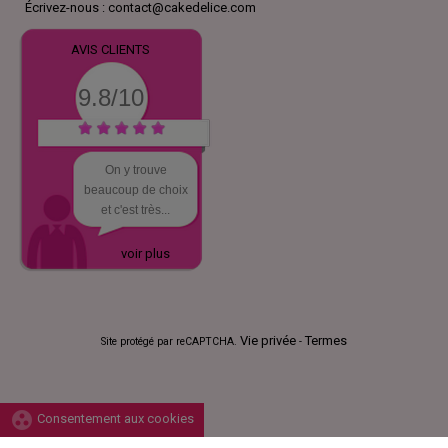
Écrivez-nous :
contact@cakedelice.com
AVIS CLIENTS
9.8/10
On y trouve
beaucoup de choix
et c'est très...
voir plus
Vie privée
Termes
Site protégé par reCAPTCHA.
-
group_work
Consentement aux cookies