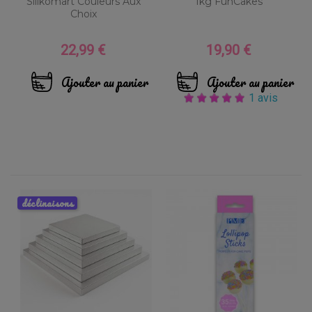
Silikomart Couleurs Aux
1kg FunCakes
Choix
22,99 €
19,90 €
Prix
Prix
Ajouter au panier
Ajouter au panier
1 avis
déclinaisons