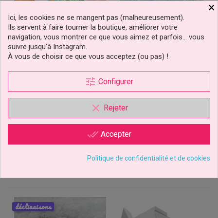
×
Ici, les cookies ne se mangent pas (malheureusement).
Ils servent à faire tourner la boutique, améliorer votre
navigation, vous montrer ce que vous aimez et parfois… vous
suivre jusqu’à Instagram.
À vous de choisir ce que vous acceptez (ou pas) !
Feuilles De Papier Sulfurisé
Boîte À Bûche Collection
25x25 Cm Pk/50 FunCakes
Polaire Tailles Au Choix
tune
Configurer
-35%
4,59 €
1,03 €
Prix
Prix
Prix
clear
1,59 €
Rejeter
de
base
Ajouter au panier
Ajouter au panier
done_all
Accepter
Politique de confidentialité et de cookies
déclinaisons