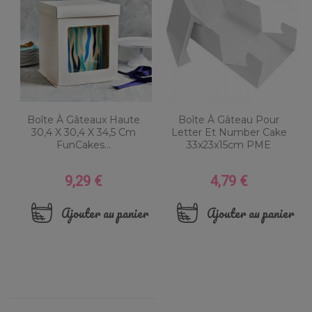
Boîte À Gâteaux Haute
Boîte À Gâteau Pour
30,4 X 30,4 X 34,5 Cm
Letter Et Number Cake
FunCakes...
33x23x15cm PME
9,29 €
4,79 €
Prix
Prix
Ajouter au panier
Ajouter au panier