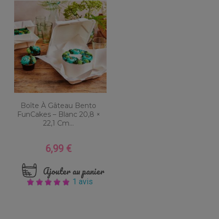
Boîte À Gâteau Bento
FunCakes – Blanc 20,8 ×
22,1 Cm...
6,99 €
Prix
Ajouter au panier
1 avis