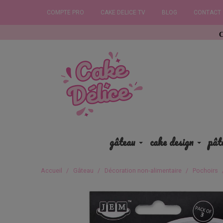
COMPTE PRO
CAKE DELICE TV
BLOG
CONTACT
Commandez a
gâteau
cake design
pât
Accueil
Gâteau
Décoration non-alimentaire
Pochoirs