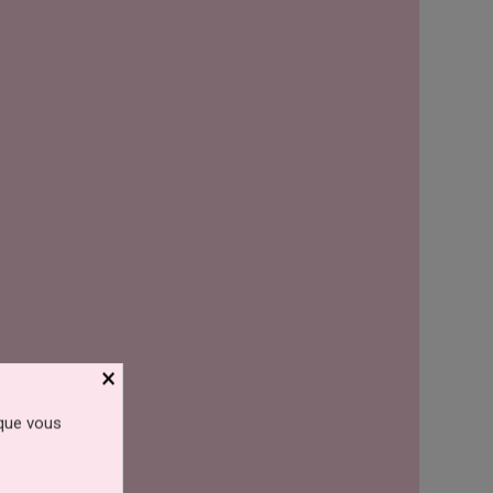
×
 que vous