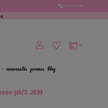
09.84.02.18.38
hat
(0)
nouveautés
promos
blog
cesse pk/3 JEM