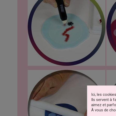
Ici, les cooki
Ils servent à 
aimez et parfo
À vous de choi