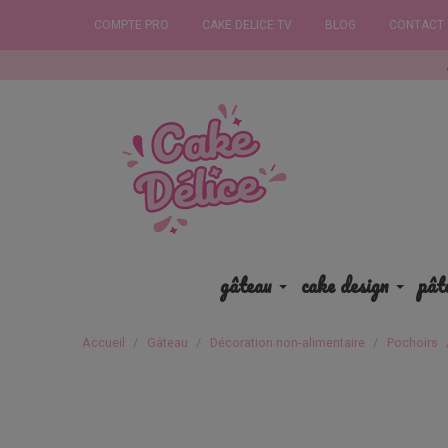
COMPTE PRO
CAKE DELICE TV
BLOG
CONTACT
Commandez ava
gâteau
cake design
pât
Accueil
Gâteau
Décoration non-alimentaire
Pochoirs