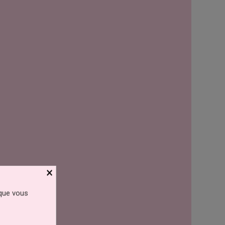
×
 que vous