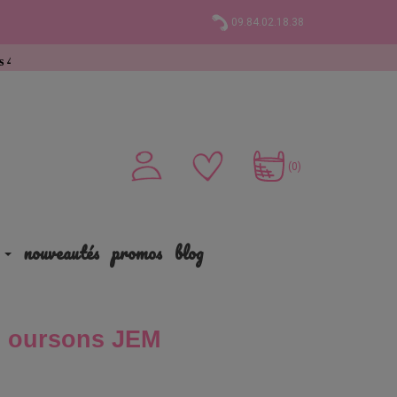
09.84.02.18.38
(0)
nouveautés
promos
blog
s oursons JEM