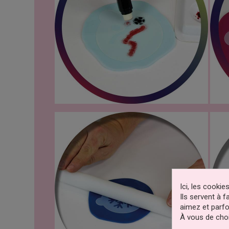
Ici, les cooki
Ils servent à 
aimez et parfo
À vous de choi