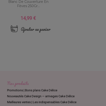
Blanc De Couverture En
Fèves 250Gr...
14,99 €
Prix
Ajouter au panier
Nos produits
Promotions | Bons plans Cake Délice
Nouveautés Cake Design — arrivages Cake Délice
Meilleures ventes | Les indispensables Cake Délice