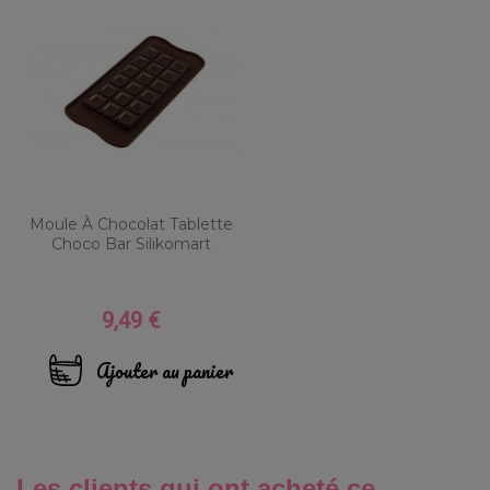
Moule À Chocolat Tablette
Choco Bar Silikomart
9,49 €
Prix
Ajouter au panier
Les clients qui ont acheté ce