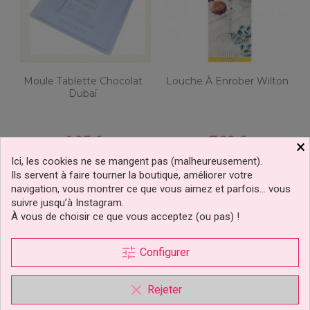
Moule Tablette Chocolat
Louche À Enrober Wilton
Dubaï
6,95 €
7,89 €
Prix
Prix
×
Ici, les cookies ne se mangent pas (malheureusement).
Ajouter au panier
Ajouter au panier
Ils servent à faire tourner la boutique, améliorer votre
navigation, vous montrer ce que vous aimez et parfois… vous
suivre jusqu’à Instagram.
À vous de choisir ce que vous acceptez (ou pas) !
tune
Configurer
clear
Rejeter