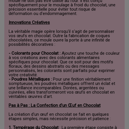
moule ne doit pas être utilisé au four. Il est conçu
spécifiquement pour le moulage à froid du chocolat, une
précision essentielle pour éviter tout risque de
déformation ou d'endommagement.
Innovations Créatives
La véritable magie opère lorsqu'il s'agit de personnaliser
vos œufs en chocolat. Outre la fabrication de coques
chocolatées, ce moule ouvre la porte à une infinité de
possibilités décoratives :
- Colorants pour Chocolat :
Ajoutez une touche de couleur
à vos créations avec des colorants alimentaires
spécifiques pour chocolat. Que ce soit pour des motifs
floraux, des dessins abstraits ou des messages
personnalisés, les colorants sont parfaits pour exprimer
votre créativité.
- Poudres Métalliques :
Pour une finition véritablement
somptueuse, les poudres métalliques offrent un éclat et
une brillance incomparables. Dorées, argentées ou
cuivrées, elles transformeront vos œufs en chocolat en
véritables œuvres d'art.
Pas à Pas : La Confection d'un Œuf en Chocolat
La création d'un œuf en chocolat se fait en quelques
étapes simples, mais nécessite précision et patience :
1. Tempérage du Chocolat
: La première étape consiste à