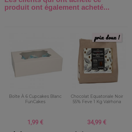
produit ont également acheté...
prix doux !
Boîte À 6 Cupcakes Blanc
Chocolat Equatoriale Noir
FunCakes
55% Feve 1 Kg Valrhona
1,99 €
34,99 €
Prix
Prix