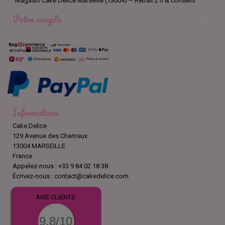
Magasin Cake Délice Marseille (13004) – Retrait 2 h & conseils
Votre compte

Informations
Cake Delice
129 Avenue des Chartreux
13004 MARSEILLE
France
Appelez-nous :
+33 9 84 02 18 38
Écrivez-nous :
contact@cakedelice.com
AVIS CLIENTS
9.8/10