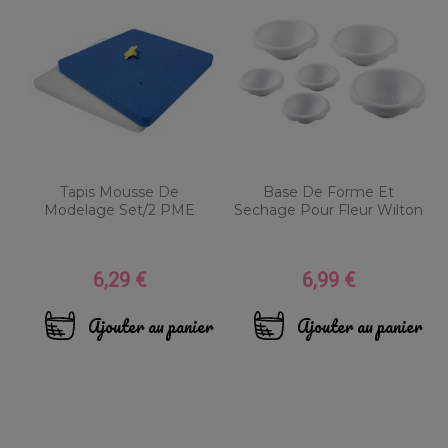
Tapis Mousse De
Base De Forme Et
Modelage Set/2 PME
Sechage Pour Fleur Wilton
6,29 €
6,99 €
Prix
Prix
Ajouter au panier
Ajouter au panier