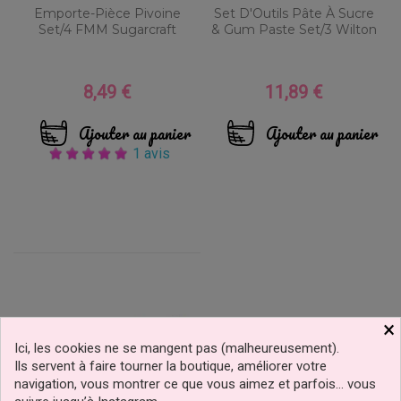
Emporte-Pièce Pivoine
Set D'Outils Pâte À Sucre
Set/4 FMM Sugarcraft
& Gum Paste Set/3 Wilton
8,49 €
11,89 €
Prix
Prix
Ajouter au panier
Ajouter au panier
1 avis
×
Ici, les cookies ne se mangent pas (malheureusement).
Ils servent à faire tourner la boutique, améliorer votre
navigation, vous montrer ce que vous aimez et parfois… vous