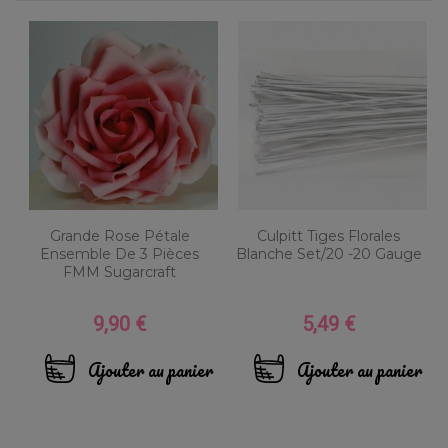
Grande Rose Pétale
Culpitt Tiges Florales
Ensemble De 3 Pièces
Blanche Set/20 -20 Gauge
FMM Sugarcraft
9,90 €
5,49 €
Prix
Prix
Ajouter au panier
Ajouter au panier