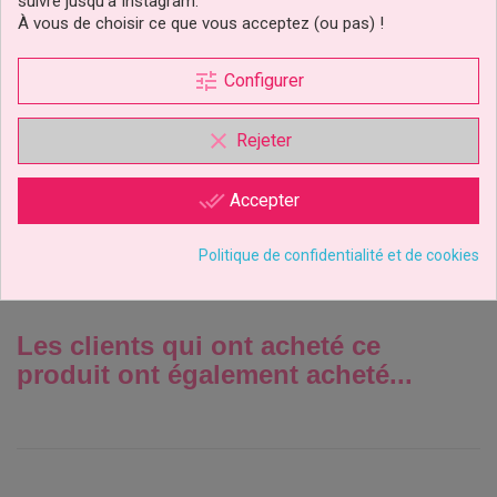
suivre jusqu’à Instagram.
À vous de choisir ce que vous acceptez (ou pas) !
tune
Emporte-Pièce Rose
Configurer
90mm JEM Cutters
clear
Rejeter
4,95 €
Prix
done_all
Accepter
Ajouter au panier
Politique de confidentialité et de cookies
Les clients qui ont acheté ce
produit ont également acheté...