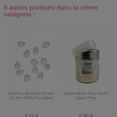
5 autres produits dans la même
catégorie :
Dummy Boutons Floraux
Saupoudreur Pour Sucre
20 Mm Pk/12 FunCakes
Glace Pme
4,19 €
6,90 €
Prix
Prix