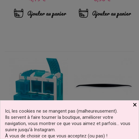
Ajouter au panier
Ajouter au panier
×
Ici, les cookies ne se mangent pas (malheureusement).
Ils servent à faire tourner la boutique, améliorer votre
navigation, vous montrer ce que vous aimez et parfois… vous
Valise Coffre À Outils
Outil Modelage Pâte À
suivre jusqu’à Instagram.
Ultimate Tool Caddy Aqua
Sucre N°4 JEM
À vous de choisir ce que vous acceptez (ou pas) !
Wilton