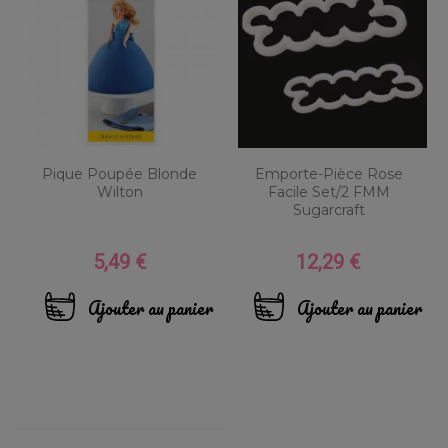
Pique Poupée Blonde
Emporte-Pièce Rose
Wilton
Facile Set/2 FMM
Sugarcraft
5,49 €
12,29 €
Prix
Prix
Ajouter au panier
Ajouter au panier