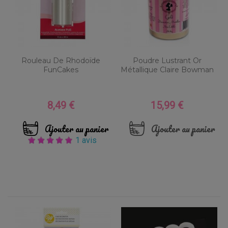
Rouleau De Rhodoïde
Poudre Lustrant Or
FunCakes
Métallique Claire Bowman
8,49 €
15,99 €
Prix
Prix
Ajouter au panier
Ajouter au panier
1 avis