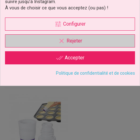
suivre jusqu’à Instagram.
Boite De 12 Douilles Inox
Douille De Décoration
À vous de choisir ce que vous acceptez (ou pas) !
Pme
Pétale 125 Wilton
tune
Configurer
29,89 €
3,19 €
Prix
Prix
clear
Rejeter
Ajouter au panier
Ajouter au panier
1 avis
done_all
Accepter
Politique de confidentialité et de cookies