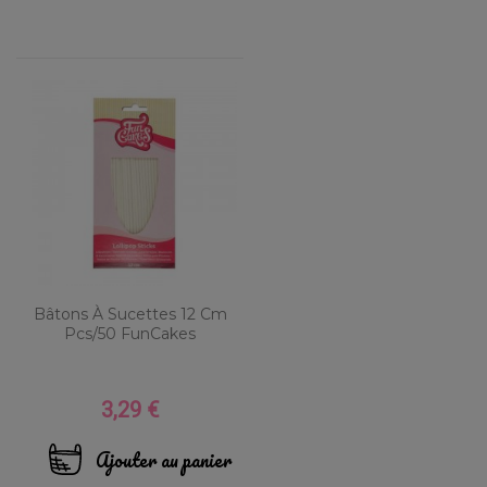
Bâtons À Sucettes 12 Cm
Pcs/50 FunCakes
3,29 €
Prix
Ajouter au panier