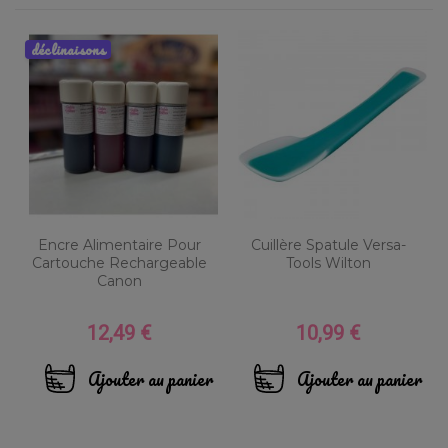
déclinaisons
Encre Alimentaire Pour
Cuillère Spatule Versa-
Cartouche Rechargeable
Tools Wilton
Canon
12,49 €
10,99 €
Prix
Prix
Ajouter au panier
Ajouter au panier