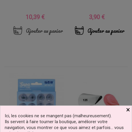
10,39 €
3,90 €
Prix
Prix
Ajouter au panier
Ajouter au panier
×
Ici, les cookies ne se mangent pas (malheureusement).
Ils servent à faire tourner la boutique, améliorer votre
navigation, vous montrer ce que vous aimez et parfois… vous