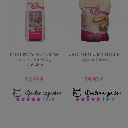
Préparation Pour Crème
Deco Melts Blanc Naturel
Enchantée 900g
1kg FunCakes
FunCakes
13,89 €
19,90 €
Prix
Prix
Ajouter au panier
Ajouter au panier
7 avis
1 avis