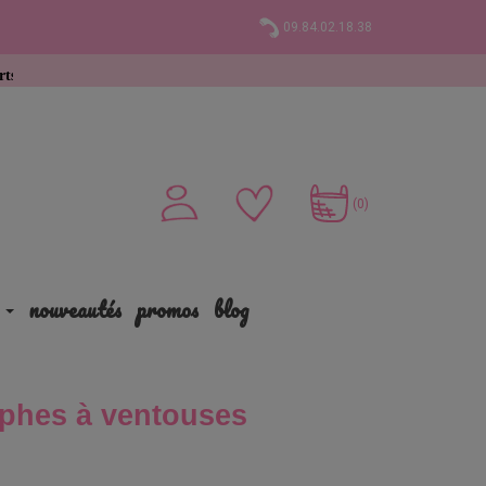
09.84.02.18.38
9 € d’achat
(0)
nouveautés
promos
blog
aphes à ventouses