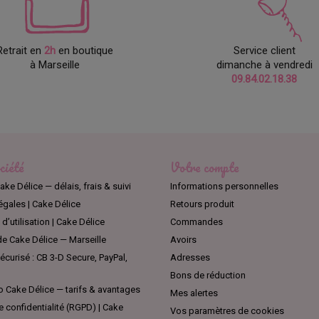
Retrait en
2h
en boutique
Service client
à Marseille
dimanche à vendredi
09.84.02.18.38
ciété
Votre compte
ake Délice — délais, frais & suivi
Informations personnelles
égales | Cake Délice
Retours produit
d’utilisation | Cake Délice
Commandes
e Cake Délice — Marseille
Avoirs
curisé : CB 3-D Secure, PayPal,
Adresses
Bons de réduction
 Cake Délice — tarifs & avantages
Mes alertes
e confidentialité (RGPD) | Cake
Vos paramètres de cookies