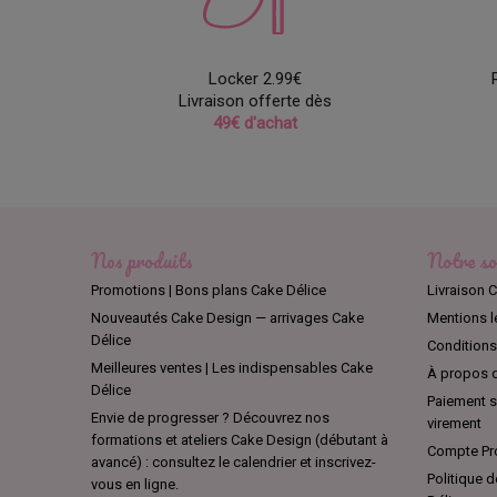
Locker 2.99€
Livraison offerte dès
49€ d'achat
Nos produits
Notre so
Promotions | Bons plans Cake Délice
Livraison C
Nouveautés Cake Design — arrivages Cake
Mentions l
Délice
Conditions 
Meilleures ventes | Les indispensables Cake
À propos d
Délice
Paiement sé
Envie de progresser ? Découvrez nos
virement
formations et ateliers Cake Design (débutant à
Compte Pro
avancé) : consultez le calendrier et inscrivez-
Politique d
vous en ligne.