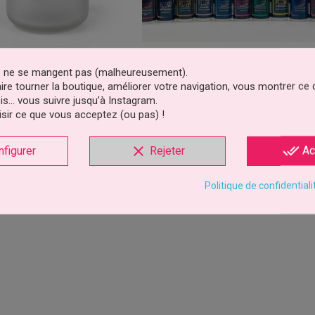
es ne se mangent pas (malheureusement).
n De Nettoyage Pour
Peinture Aérographe Pour Chocola
faire tourner la boutique, améliorer votre navigation, vous montrer ce
raphe Spectrum Flow
Et Pâte À Sucre 100ml...
is… vous suivre jusqu’à Instagram.
19,99 €
7,99 €
sir ce que vous acceptez (ou pas) !
Prix
Prix
outer au panier
Ajouter au panier
clear
done_all
nfigurer
Rejeter
Ac
5 avis
Politique de confidentiali