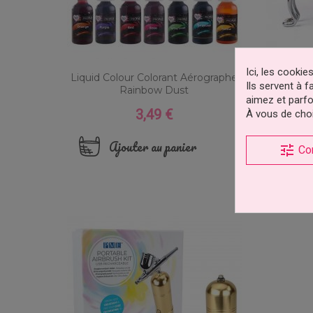
Ici, les cooki
Liquid Colour Colorant Aérographe
Statio
Ils servent à 
Rainbow Dust
Aérog
aimez et parfo
3,49 €
Prix
À vous de choi
Ajouter au panier
Aj
tune
Co