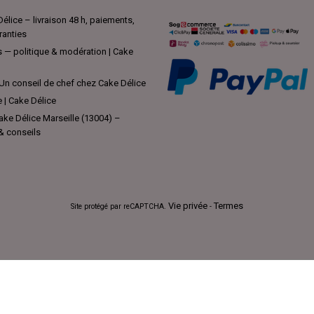
élice – livraison 48 h, paiements,
ranties
s — politique & modération | Cake
Un conseil de chef chez Cake Délice
e | Cake Délice
ke Délice Marseille (13004) –
 & conseils
Vie privée
Termes
Site protégé par reCAPTCHA.
-