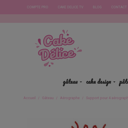
COMPTE PRO
CAKE DELICE TV
BLOG
CONTACT
Com
gâteau
cake design
pât
Accueil
Gâteau
Aérographe
Support pour 4 aérograp