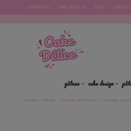
COMPTE PRO
CAKE DELICE TV
BLOG
CONTACT
Commandez
gâteau
cake design
pât
Accueil
Gâteau
Emballer et Présenter
Dummys, suppor