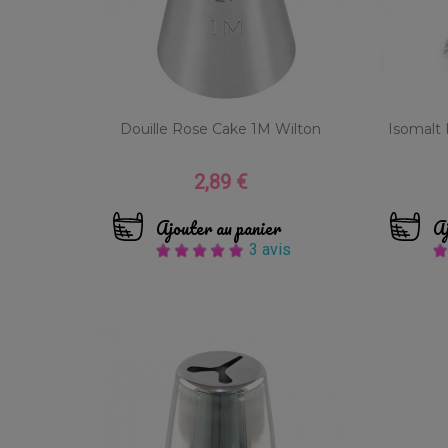
Douille Rose Cake 1M Wilton
Isomalt 
2,89 €
Prix
Ajouter au panier
Aj
3 avis