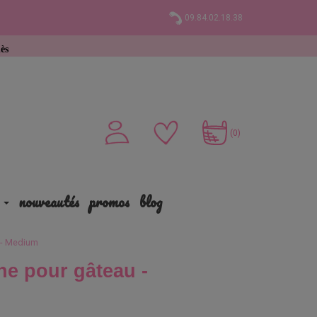
09.84.02.18.38
chat
(0)
nouveautés
promos
blog
u - Medium
ne pour gâteau -