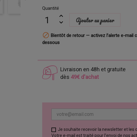
Quantité
Ajouter au panier

Bientôt de retour — activez l’alerte e-mail c
dessous
Livraison en 48h et gratuite
dès
49€ d'achat
Je souhaite recevoir la newsletter et les
Votre e-mail est traité pour l’envoi de nos a