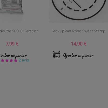
Neutre 500 Gr Saracino
PickUpPad Rond Sweet Stamp
7,99 €
14,90 €
Prix
Prix
outer au panier
Ajouter au panier
2 avis