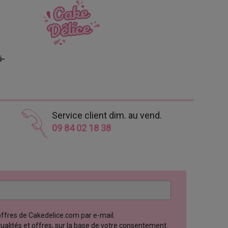
i-
Service client dim. au vend.
09 84 02 18 38
 offres de Cakedelice.com par e-mail.
ctualités et offres, sur la base de votre consentement.