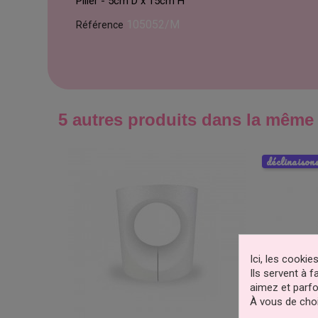
Pilier - 5cm D x 15cm H
105052/M
Référence
5 autres produits dans la même 
déclinaison
Ici, les cooki
Ils servent à 
aimez et parfo
À vous de choi