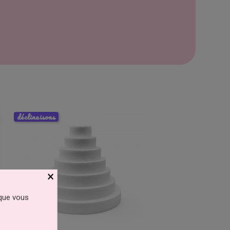
déclinaisons
×
 que vous