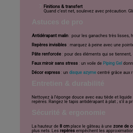
Finitions & transfert
Quand c’est net, soulevez avec précaution. G
Astuces de pro
Antidérapant malin
: pour les ganaches très lisses, 
Repères invisibles
: marquez à peine avec une pointe
Pâte renforcée
: pour des éléments qui se tiennent,
Faux miroir sans stress
: un voile de
Piping Gel
donne
Décor express
: un
disque azyme
centré grâce aux r
Entretien & durabilité
Nettoyez à l’éponge douce avec eau tiède et liquide v
repères. Rangez le tapis antidérapant à plat ; s’il a 
Sécurité & ergonomie
La hauteur de
8 cm
place le gâteau à une
zone de c
plus nets. Les
repères
empêchent les approximations :