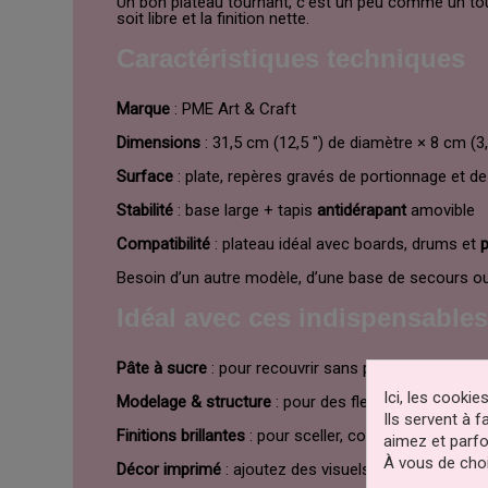
Un bon plateau tournant, c’est un peu comme un tour 
soit libre et la finition nette.
Caractéristiques techniques
Marque
: PME Art & Craft
Dimensions
: 31,5 cm (12,5 ") de diamètre × 8 cm (3
Surface
: plate, repères gravés de portionnage et d
Stabilité
: base large + tapis
antidérapant
amovible
Compatibilité
: plateau idéal avec boards, drums et
Besoin d’un autre modèle, d’une base de secours ou
Idéal avec ces indispensable
Pâte à sucre
: pour recouvrir sans plis, découvrez
Ici, les cooki
Modelage & structure
: pour des fleurs, figurines et
Ils servent à 
Finitions brillantes
: pour sceller, coller léger ou donn
aimez et parfo
À vous de choi
Décor imprimé
: ajoutez des visuels nets avec nos