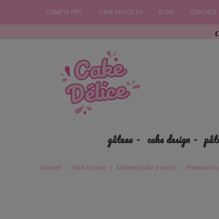
COMPTE PRO
CAKE DELICE TV
BLOG
CONTACT
Commandez a
gâteau
cake design
pât
Accueil
Pâte à sucre
Matériel pâte à sucre
Plateaux to