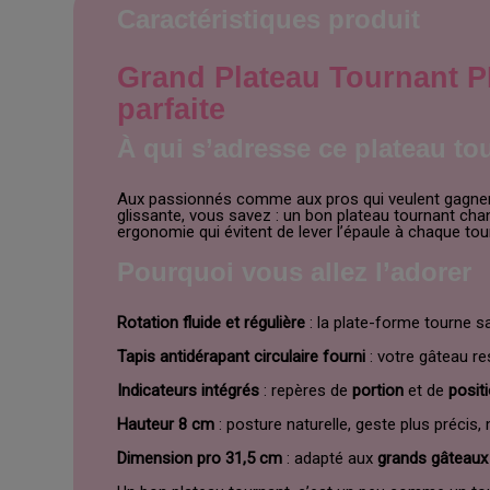
Caractéristiques produit
Grand Plateau Tournant PM
parfaite
À qui s’adresse ce plateau to
Aux passionnés comme aux pros qui veulent gagne
glissante, vous savez : un bon plateau tournant ch
ergonomie qui évitent de lever l’épaule à chaque tour. 
Pourquoi vous allez l’adorer
Rotation fluide et régulière
: la plate-forme tourne sa
Tapis antidérapant circulaire fourni
: votre gâteau re
Indicateurs intégrés
: repères de
portion
et de
posit
Hauteur 8 cm
: posture naturelle, geste plus précis,
Dimension pro 31,5 cm
: adapté aux
grands gâteaux