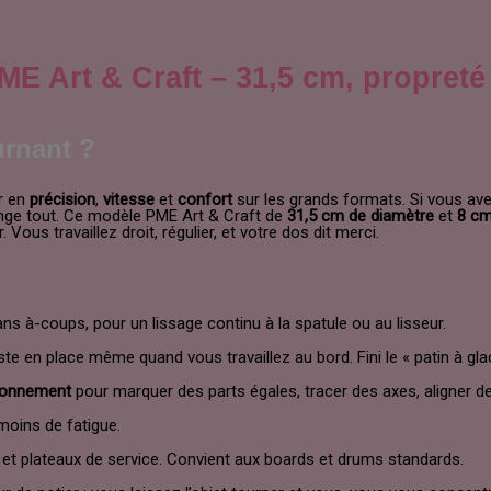
E Art & Craft – 31,5 cm, propreté 
urnant ?
r en
précision
,
vitesse
et
confort
sur les grands formats. Si vous avez
ange tout. Ce modèle PME Art & Craft de
31,5 cm de diamètre
et
8 cm
Vous travaillez droit, régulier, et votre dos dit merci.
ns à-coups, pour un lissage continu à la spatule ou au lisseur.
ste en place même quand vous travaillez au bord. Fini le « patin à gla
ionnement
pour marquer des parts égales, tracer des axes, aligner d
 moins de fatigue.
et plateaux de service. Convient aux boards et drums standards.