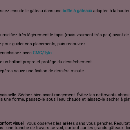
lissez ensuite le gâteau dans une
boîte à gâteaux
adaptée à la hauteu
humidifiez très légèrement le tapis (mais vraiment très peu) avant de
 pour guider vos placements, puis recouvrez.
 enrichissez avec
CMC/Tylo
.
 un brillant propre et protège du dessèchement.
epères sauve une finition de dernière minute.
aisselle. Séchez bien avant rangement. Évitez les nettoyants abrasifs
pris une forme, passez-le sous l’eau chaude et laissez-le sécher à plat
onfort visuel
: vous observez les arêtes sans vous pencher. Résultat :
 une tranche de travers se voit, surtout sur les grands gâteaux. Ici,