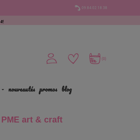
09.84.02.18.38
at
(0)
nouveautés
promos
blog
PME art & craft