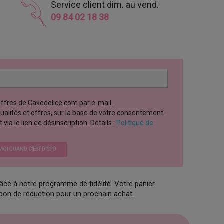
Service client dim. au vend.
09 84 02 18 38
 offres de Cakedelice.com par e-mail.
ctualités et offres, sur la base de votre consentement.
a le lien de désinscription. Détails :
Politique de
OI QUAND C’EST DISPO
âce à notre programme de fidélité. Votre panier
 bon de réduction pour un prochain achat.