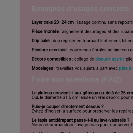
Exemples d’usages concrets
Layer cake 20–24 cm
: lissage continu sans reposit
Pièce montée
: alignement des étages et des ruban
Drip cake
: drip régulier en tournant lentement, bibero
Peinture circulaire
: couronnes florales au pinceau 
Décors comestibles
: collage de
disques azyme
pile
Modelages
: travaillez vos sujets à part avec
pâte à
Foire aux questions (FAQ)
Le plateau convient-il aux gâteaux au-delà de 26 cm
Oui, le diamètre 31,5 cm laisse un vrai débord pour m
Puis-je couper directement dessus ?
Évitez d’inciser la surface pour préserver les repère
Le tapis antidérapant passe-t-il au lave-vaisselle ?
Nous recommandons lavage main pour conserver l’