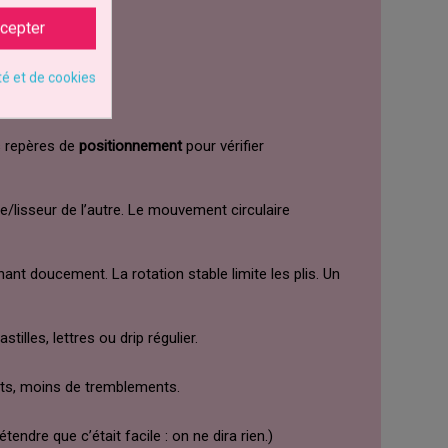
cepter
té et de cookies
es repères de
positionnement
pour vérifier
e/lisseur de l’autre. Le mouvement circulaire
ant doucement. La rotation stable limite les plis. Un
lles, lettres ou drip régulier.
êts, moins de tremblements.
endre que c’était facile : on ne dira rien.)