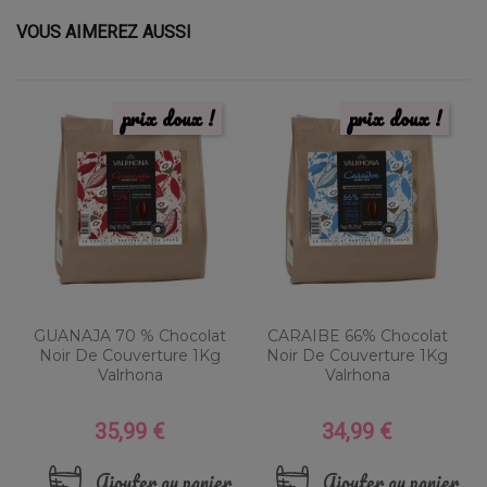
VOUS AIMEREZ AUSSI
prix doux !
prix doux !
GUANAJA 70 % Chocolat
CARAIBE 66% Chocolat
Noir De Couverture 1Kg
Noir De Couverture 1Kg
Valrhona
Valrhona
35,99 €
34,99 €
Prix
Prix
Ajouter au panier
Ajouter au panier