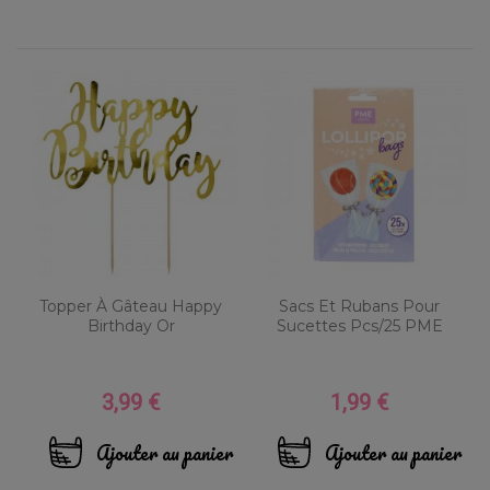
Topper À Gâteau Happy
Sacs Et Rubans Pour
Birthday Or
Sucettes Pcs/25 PME
3,99 €
1,99 €
Prix
Prix
Ajouter au panier
Ajouter au panier