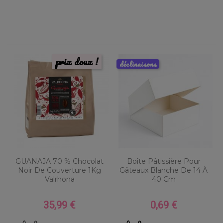
prix doux !
déclinaisons
GUANAJA 70 % Chocolat
Boîte Pâtissière Pour
Noir De Couverture 1Kg
Gâteaux Blanche De 14 À
Valrhona
40 Cm
35,99 €
0,69 €
Prix
Prix