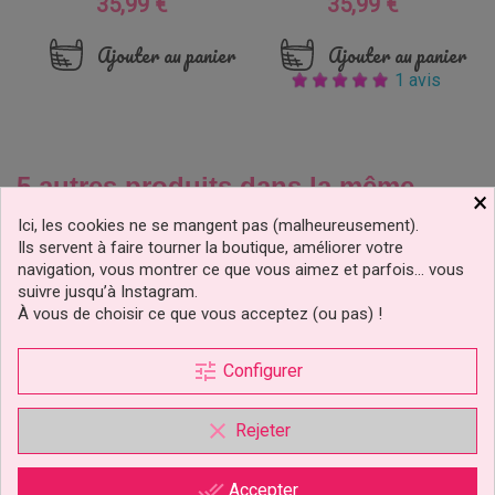
35,99 €
35,99 €
Prix
Prix
Ajouter au panier
Ajouter au panier
1 avis
5 autres produits dans la même
×
catégorie :
Ici, les cookies ne se mangent pas (malheureusement).
Ils servent à faire tourner la boutique, améliorer votre
navigation, vous montrer ce que vous aimez et parfois… vous
suivre jusqu’à Instagram.
À vous de choisir ce que vous acceptez (ou pas) !
prix doux !
prix doux !
tune
Configurer
clear
Rejeter
done_all
Accepter