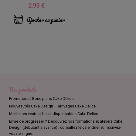
2,99 €
Prix
Ajouter au panier
Nos produits
Promotions | Bons plans Cake Délice
Nouveautés Cake Design — arrivages Cake Délice
Meilleures ventes | Les indispensables Cake Délice
Envie de progresser ? Découvrez nos formations et ateliers Cake
Design (débutant à avancé) : consultez le calendrier et inscrivez-
vous en ligne.