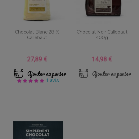
Chocolat Blanc 28 %
Chocolat Noir Callebaut
Callebaut
400g
27,89 €
14,98 €
Prix
Prix
Ajouter au panier
Ajouter au panier
1 avis