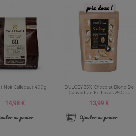
prix doux !
t Noir Callebaut 400g
DULCEY 35% Chocolat Blond De
Couverture En Fèves 250Gr...
14,98 €
13,99 €
Prix
Prix
outer au panier
Ajouter au panier