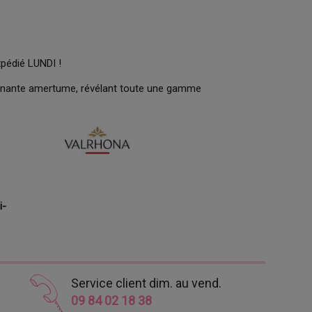
xpédié LUNDI !
onnante amertume, révélant toute une gamme
i-
Service client dim. au vend.
09 84 02 18 38