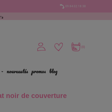
09.84.02.18.38
(0)
nouveautés
promos
blog
 noir de couverture