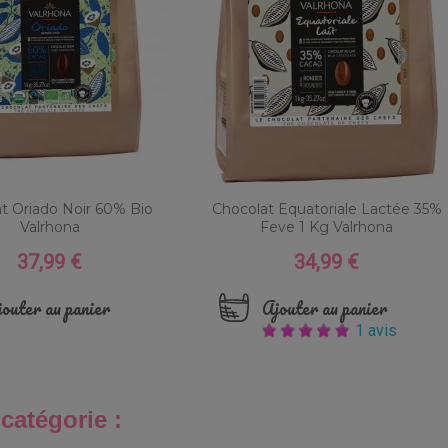
t Oriado Noir 60% Bio
Chocolat Equatoriale Lactée 35%
Valrhona
Feve 1 Kg Valrhona
37,99 €
34,99 €
Prix
Prix
outer au panier
Ajouter au panier
1 avis
catégorie :