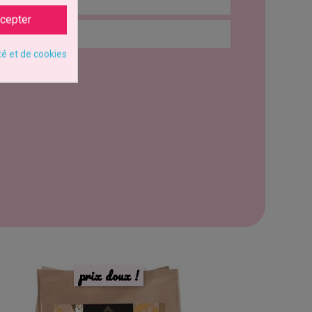
: Œuf
cepter
té et de cookies
prix doux !