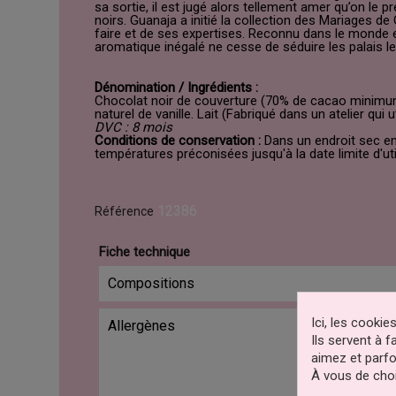
sa sortie, il est jugé alors tellement amer qu’on le
noirs. Guanaja a initié la collection des Mariages d
faire et de ses expertises. Reconnu dans le monde en
aromatique inégalé ne cesse de séduire les palais le
Dénomination / Ingrédients :
Chocolat noir de couverture (70% de cacao minimum, 
naturel de vanille. Lait (Fabriqué dans un atelier qui u
DVC : 8 mois
Conditions de conservation :
Dans un endroit sec ent
températures préconisées jusqu'à la date limite d'uti
12386
Référence
Fiche technique
Compositions
Ici, les cooki
Allergènes
Ils servent à 
aimez et parfo
À vous de choi