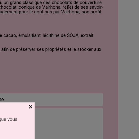
venu un grand classique des chocolats de couverture
chocolat iconique de Valrhona, reflet de ses savoir-
agement pour le goût pris par Valrhona, son profil
cacao, émulsifiant: lécithine de SOJA, extrait
afin de préserver ses propriétés et le stocker aux
ne
×
 Fruits À Coque
 que vous
 Gluten
 Lait
 Soja