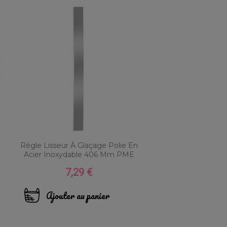
Règle Lisseur À Glaçage Polie En
Acier Inoxydable 406 Mm PME
7,29 €
Prix
Ajouter au panier