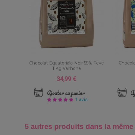
Chocolat Equatoriale Noir 55% Feve
Chocola
1 Kg Valrhona
34,99 €
Prix
Ajouter au panier
Aj
1 avis
5 autres produits dans la même 