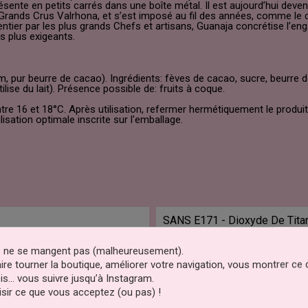
 présente en petits carrés dans une boîte métal. Il est aujourd’hui de
e Grands Crus Valrhona, et s’est imposé au fil des années, comme le 
tier par les plus grands Chefs et artisans, Guanaja concrétise l’eng
s plus exigeants.
pur beurre de cacao). Ingrédients: fèves de cacao, sucre, beurre de 
tilise du lait). Présence possible de: fruits à coque.
re 16 et 18°C. Après utilisation, refermer hermétiquement le produit 
lisation optimale inscrite sur l'emballage.
SANS E171 - Dioxyde De Tita
es ne se mangent pas (malheureusement).
Peut Contenir Des Traces De :
faire tourner la boutique, améliorer votre navigation, vous montrer ce
Peut Contenir Des Traces De :
is… vous suivre jusqu’à Instagram.
Peut Contenir Des Traces De :
sir ce que vous acceptez (ou pas) !
Peut Contenir Des Traces De :