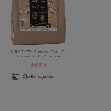
DULCEY 35% Chocolat Blond De
Couverture 1Kg Valrhona
35,99 €
Prix
Ajouter au panier