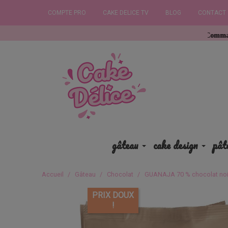
COMPTE PRO
CAKE DELICE TV
BLOG
CONTACT
Commandez avant 12h
gâteau
cake design
pât
Accueil
Gâteau
Chocolat
GUANAJA 70 % chocolat noir
PRIX DOUX
!