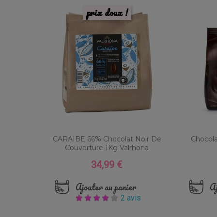
prix doux !
CARAIBE 66% Chocolat Noir De
Chocola
Couverture 1Kg Valrhona
34,99 €
Prix
Ajouter au panier
Aj
2 avis