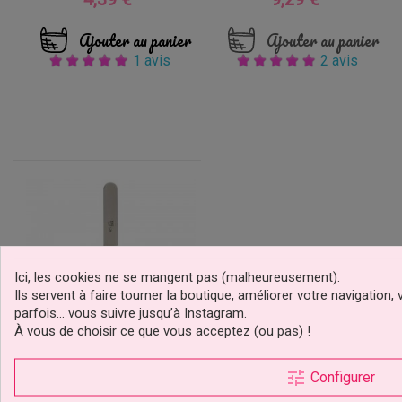
Ajouter au panier
Ajouter au panier
1 avis
2 avis
Ici, les cookies ne se mangent pas (malheureusement).
Ils servent à faire tourner la boutique, améliorer votre navigatio
parfois… vous suivre jusqu’à Instagram.
À vous de choisir ce que vous acceptez (ou pas) !
Spatule Coudé 23 Cm
tune
Configurer
PME Art & Craft