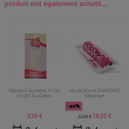
produit ont également acheté...
Bâtons À Sucettes 12 Cm
Moule Bûche DIAMOND
Pcs/50 FunCakes
Silikomart
-20%
3,29 €
18,32 €
Prix
Prix
Prix
22,90 €
de
base