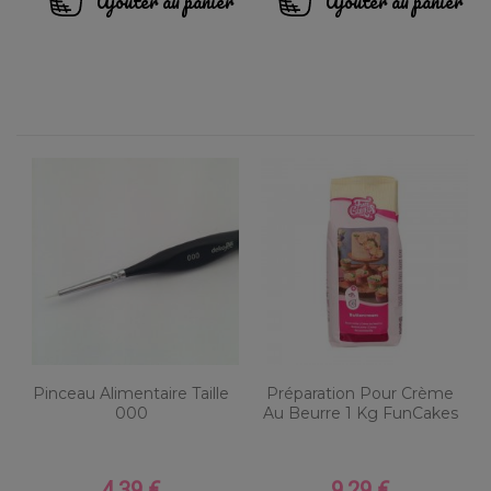
Ajouter au panier
Ajouter au panier
Pinceau Alimentaire Taille
Préparation Pour Crème
000
Au Beurre 1 Kg FunCakes
4,39 €
9,29 €
Prix
Prix