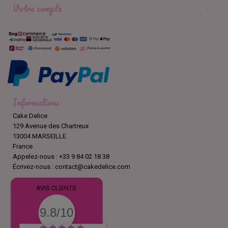
Votre compte

Informations
Cake Delice
129 Avenue des Chartreux
13004 MARSEILLE
France
Appelez-nous :
+33 9 84 02 18 38
Écrivez-nous :
contact@cakedelice.com
AVIS CLIENTS
9.8/10