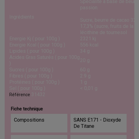
Spécialité à base de beurre
passion.
Ingrédients
Sucre, beurre de cacao 32,8
17,3% (sucre, fruits de la p
lécithine de tournesol
Energie Kj ( pour 100g )
2321 kj
Energie Kcal ( pour 100g )
556 kcal
Lipides ( pour 100g )
34 g
Acides Gras Saturés ( pour 100g
20 g
)
Sucres ( pour 100g )
60 g
Fibres ( pour 100g )
2.9 g
Protéines ( pour 100g )
1 g
Sel ( pour 100g )
< 0,01 g
31432
Référence
Fiche technique
Compositions
SANS E171 - Dioxyde
De Titane