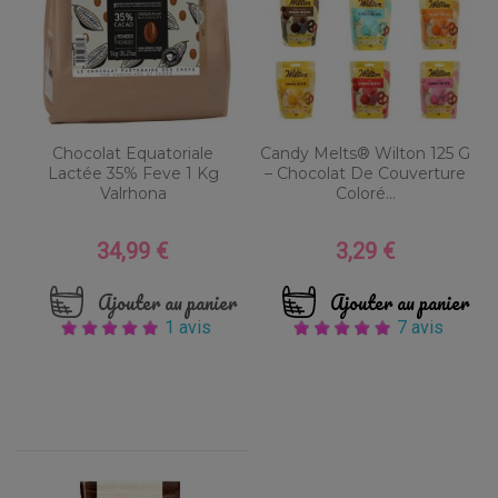
Chocolat Equatoriale
Candy Melts® Wilton 125 G
Lactée 35% Feve 1 Kg
– Chocolat De Couverture
Valrhona
Coloré...
34,99 €
3,29 €
Prix
Prix
Ajouter au panier
Ajouter au panier
1 avis
7 avis