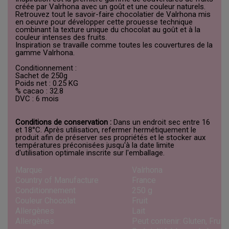
créée par Valrhona avec un goût et une couleur naturels.
Retrouvez tout le savoir-faire chocolatier de Valrhona mis
en oeuvre pour développer cette prouesse technique
combinant la texture unique du chocolat au goût et à la
couleur intenses des fruits.
Inspiration se travaille comme toutes les couvertures de la
gamme Valrhona.
Conditionnement :
Sachet de 250g
Poids net : 0.25 KG
% cacao : 32.8
DVC : 6 mois
Conditions de conservation :
Dans un endroit sec entre 16
et 18°C. Après utilisation, refermer hermétiquement le
produit afin de préserver ses propriétés et le stocker aux
températures préconisées jusqu'à la date limite
d'utilisation optimale inscrite sur l'emballage.
Marque
Valrhona
Country of Manufacture
France
Conditionnement
250 g
Couleur Chocolat
Fruit
Allergènes
Lait
Allergènes
Peut contenir: Gluten, Fruit 