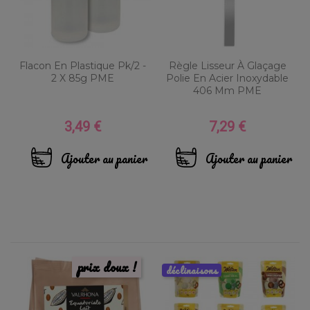
Flacon En Plastique Pk/2 -
Règle Lisseur À Glaçage
2 X 85g PME
Polie En Acier Inoxydable
406 Mm PME
3,49 €
7,29 €
Prix
Prix
Ajouter au panier
Ajouter au panier
prix doux !
déclinaisons