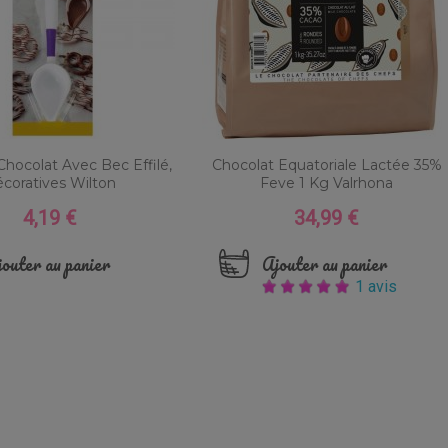
 Chocolat Avec Bec Effilé,
Chocolat Equatoriale Lactée 35%
coratives Wilton
Feve 1 Kg Valrhona
4,19 €
34,99 €
Prix
Prix
outer au panier
Ajouter au panier
1 avis