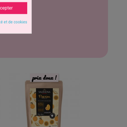
cepter
té et de cookies
prix doux !