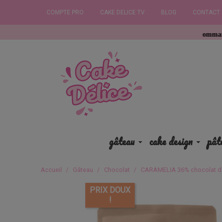
COMPTE PRO
CAKE DELICE TV
BLOG
CONTACT
Commandez avant 12h
gâteau
cake design
pât
Accueil
Gâteau
Chocolat
CARAMELIA 36% chocolat de
PRIX DOUX
!