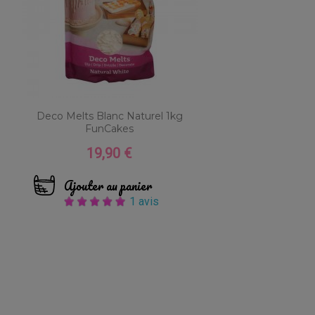
Deco Melts Blanc Naturel 1kg
FunCakes
19,90 €
Prix
Ajouter au panier
1 avis