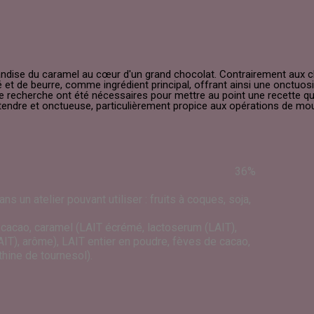
andise du caramel au cœur d'un grand chocolat. Contrairement aux c
é et de beurre, comme ingrédient principal, offrant ainsi une onctuo
 recherche ont été nécessaires pour mettre au point une recette qui p
endre et onctueuse, particulièrement propice aux opérations de mou
36%
ns un atelier pouvant utiliser : fruits à coques, soja,
 cacao, caramel (LAIT écrémé, lactoserum (LAIT),
AIT), arôme), LAIT entier en poudre, fèves de cacao,
thine de tournesol).