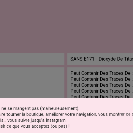
SANS E171 - Dioxyde De Tita
Peut Contenir Des Traces De :
Peut Contenir Des Traces De :
Peut Contenir Des Traces De :
Peut Contenir Des Traces De :
Peut Contenir Des Traces De 
es ne se mangent pas (malheureusement).
Kasher
faire tourner la boutique, améliorer votre navigation, vous montrer ce
is… vous suivre jusqu’à Instagram.
sir ce que vous acceptez (ou pas) !