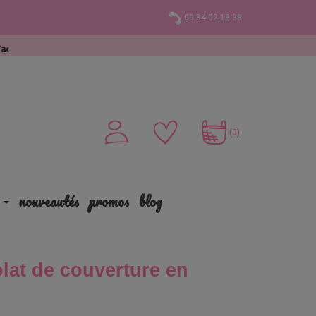
09.84.02.18.38
(0)
nouveautés
promos
blog
at de couverture en