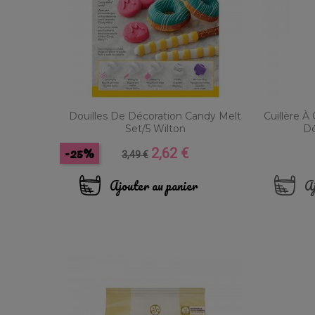
Douilles De Décoration Candy Melt
Cuillère À
Set/5 Wilton
Dé
-25%
2,62 €
Prix
Prix
3,49 €
de
base
Ajouter au panier
Aj