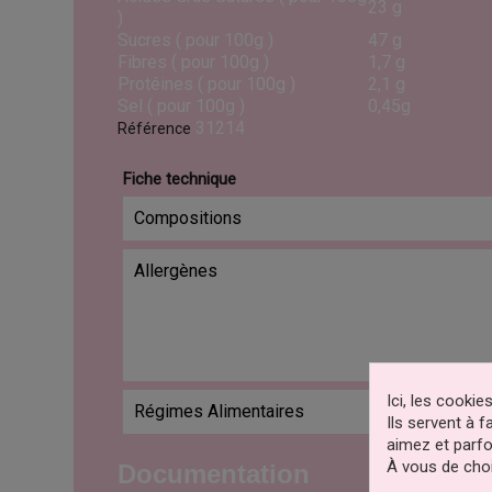
23 g
)
Sucres ( pour 100g )
47 g
Fibres ( pour 100g )
1,7 g
Protéines ( pour 100g )
2,1 g
Sel ( pour 100g )
0,45g
31214
Référence
Fiche technique
Compositions
Allergènes
Ici, les cooki
Régimes Alimentaires
Ils servent à 
aimez et parfo
À vous de choi
Documentation