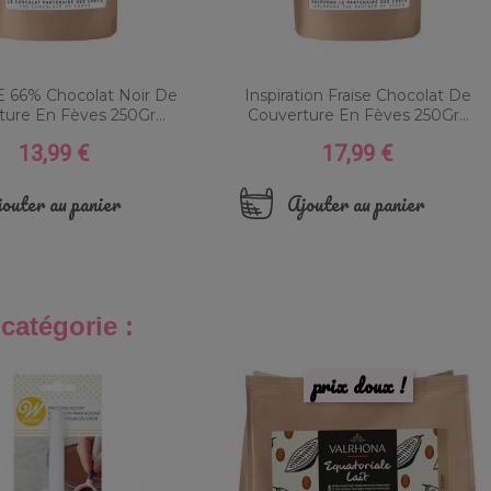
 66% Chocolat Noir De
Inspiration Fraise Chocolat De
ure En Fèves 250Gr...
Couverture En Fèves 250Gr...
13,99 €
17,99 €
Prix
Prix
outer au panier
Ajouter au panier
catégorie :
prix doux !