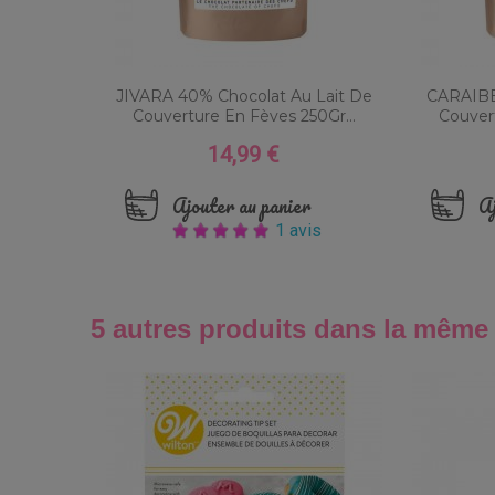
JIVARA 40% Chocolat Au Lait De
CARAIBE
Couverture En Fèves 250Gr...
Couvert
14,99 €
Prix
Ajouter au panier
Aj
1 avis
5 autres produits dans la même 