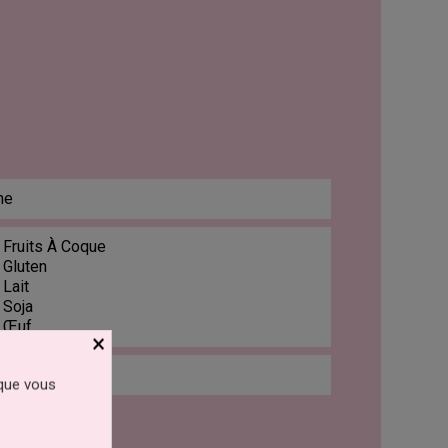
ne
 Fruits À Coque
 Gluten
 Lait
 Soja
: Œuf
×
 que vous