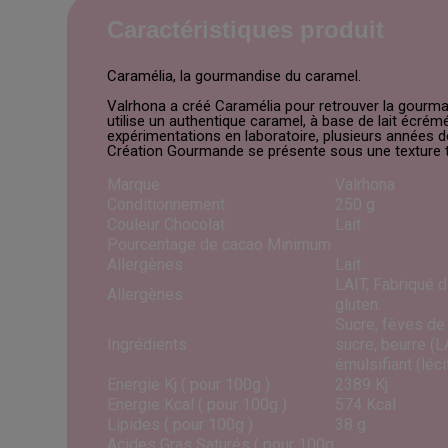
Caractéristiques produit
Caramélia, la gourmandise du caramel.
Valrhona a créé Caramélia pour retrouver la gourm
utilise un authentique caramel, à base de lait écrém
expérimentations en laboratoire, plusieurs années de
Création Gourmande se présente sous une texture t
Marque
Valrhona
Conditionnement
250 g
Couleur Chocolat
Lait
Pourcentage de cacao Minimum
Allergènes
Lait
LAIT, Fabriqué da
Allergènes
gluten.
Sucre, fèves de
Ingrédients
sucre, beurre (L
émulsifiant (léci
Energie Kj ( pour 100g )
2389 Kj
Energie Kcal ( pour 100g )
574 Kcal
Lipides ( pour 100g )
38 g
Acides Gras Saturés ( pour 100g