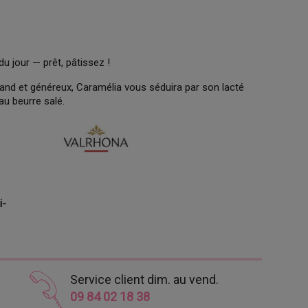
du jour — prêt, pâtissez !
and et généreux, Caramélia vous séduira par son lacté
u beurre salé.
i-
Service client dim. au vend.
09 84 02 18 38