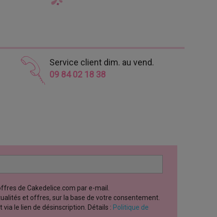
Service client dim. au vend.
09 84 02 18 38
 offres de Cakedelice.com par e-mail.
ctualités et offres, sur la base de votre consentement.
a le lien de désinscription. Détails :
Politique de