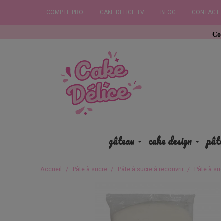
COMPTE PRO
CAKE DELICE TV
BLOG
CONTACT
Commandez a
gâteau
cake design
pât
Accueil
Pâte à sucre
Pâte à sucre à recouvrir
Pâte à su