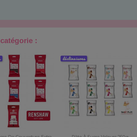
catégorie :
s
déclinaisons