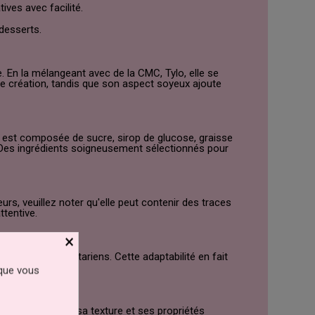
ives avec facilité.
 desserts.
 En la mélangeant avec de la CMC, Tylo, elle se
de création, tandis que son aspect soyeux ajoute
e est composée de sucre, sirop de glucose, graisse
. Des ingrédients soigneusement sélectionnés pour
rs, veuillez noter qu'elle peut contenir des traces
ttentive.
×
aux régimes végétariens. Cette adaptabilité en fait
 que vous
 préservant ainsi sa texture et ses propriétés