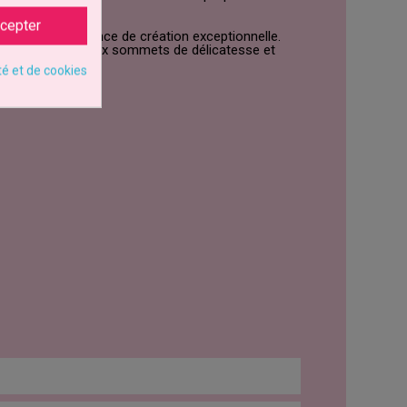
cepter
nnels une expérience de création exceptionnelle.
crées à de nouveaux sommets de délicatesse et
té et de cookies