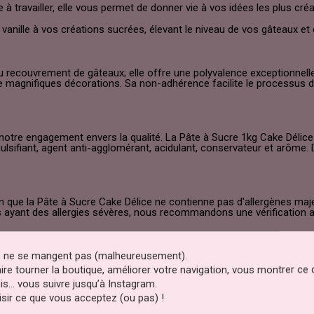
 travailler, elle vous permet de donner vie à vos idées les plus créat
vanille à vos créations sucrées, élevant le niveau de vos gâteaux et
 recouvrement de gâteaux; elle offre une polyvalence exceptionnelle.
de magnifiques décorations. Sa non-adhérence facilite le processus 
 notre engagement envers la qualité. La Pâte à Sucre 1kg Cake Délic
ulsifiant, agent anti-agglomérant, acidulant, conservateur et arôme
n que la Pâte à Sucre Cake Délice ne contienne pas d'allergènes majeu
es ayant des allergies sévères, nous recommandons une vérification a
es ne se mangent pas (malheureusement).
 plus élevées. Elle est certifiée casher, certifiée halal et convient 
ences alimentaires et de régimes spécifiques.
faire tourner la boutique, améliorer votre navigation, vous montrer ce
is… vous suivre jusqu’à Instagram.
sir ce que vous acceptez (ou pas) !
garantir sa fraîcheur et sa qualité, conservez-la au frais et au sec,