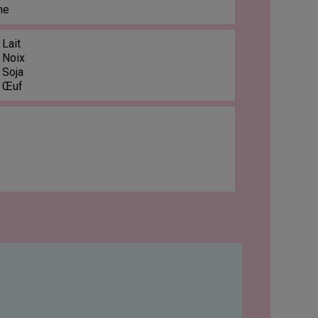
ne
 Lait
 Noix
 Soja
: Œuf