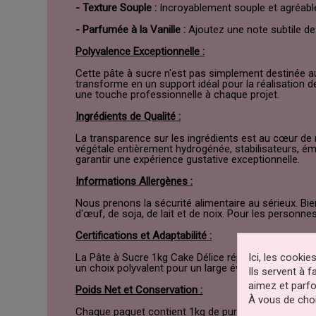
- Texture Souple :
Incroyablement souple et agréable à
- Parfumée à la Vanille :
Ajoutez une note subtile de 
Polyvalence Exceptionnelle :
Cette pâte à sucre n'est pas simplement destinée au
transforme en un support idéal pour la réalisation 
une touche professionnelle à chaque projet.
Ingrédients de Qualité :
La transparence sur les ingrédients est au cœur de
végétale entièrement hydrogénée, stabilisateurs, ém
garantir une expérience gustative exceptionnelle.
Informations Allergènes :
Nous prenons la sécurité alimentaire au sérieux. Bie
d'œuf, de soja, de lait et de noix. Pour les personn
Certifications et Adaptabilité :
Ici, les cooki
La Pâte à Sucre 1kg Cake Délice répond aux normes les
un choix polyvalent pour un large éventail de préfér
Ils servent à 
aimez et parfo
Poids Net et Conservation :
À vous de choi
Chaque paquet contient 1kg de pur délice sucré. Pour 