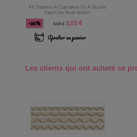
Kit Toppers À Cupcakes Ou À Buche
Sapin De Noël Wilton
-35%
3,05 €
Prix
Prix
4,69 €
de
base
Ajouter au panier
Les clients qui ont acheté ce pr