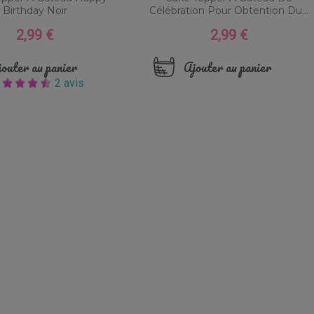
Birthday Noir
Célébration Pour Obtention Du...
2,99 €
2,99 €
Prix
Prix
outer au panier
Ajouter au panier
2 avis