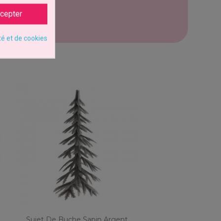
cepter
té et de cookies
Sujet De Buche Sapin Argent