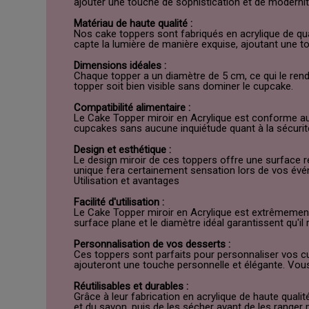
ajouter une touche de sophistication et de modernité
Matériau de haute qualité :
Nos cake toppers sont fabriqués en acrylique de qual
capte la lumière de manière exquise, ajoutant une 
Dimensions idéales :
Chaque topper a un diamètre de 5 cm, ce qui le re
topper soit bien visible sans dominer le cupcake.
Compatibilité alimentaire :
Le Cake Topper miroir en Acrylique est conforme aux
cupcakes sans aucune inquiétude quant à la sécurité
Design et esthétique :
Le design miroir de ces toppers offre une surface r
unique fera certainement sensation lors de vos év
Utilisation et avantages
Facilité d'utilisation :
Le Cake Topper miroir en Acrylique est extrêmement f
surface plane et le diamètre idéal garantissent qu'i
Personnalisation de vos desserts :
Ces toppers sont parfaits pour personnaliser vos cu
ajouteront une touche personnelle et élégante. Vou
Réutilisables et durables :
Grâce à leur fabrication en acrylique de haute qualité
et du savon, puis de les sécher avant de les ranger