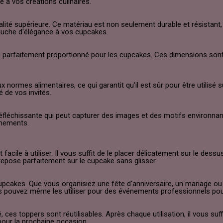
 à vos créations culinaires.
ité supérieure. Ce matériau est non seulement durable et résistant, m
touche d'élégance à vos cupcakes.
nd parfaitement proportionné pour les cupcakes. Ces dimensions son
 normes alimentaires, ce qui garantit qu'il est sûr pour être utilis
 de vos invités.
éfléchissante qui peut capturer des images et des motifs environnan
énements.
acile à utiliser. Il vous suffit de le placer délicatement sur le dess
l repose parfaitement sur le cupcake sans glisser.
pcakes. Que vous organisiez une fête d'anniversaire, un mariage ou t
s pouvez même les utiliser pour des événements professionnels pour 
, ces toppers sont réutilisables. Après chaque utilisation, il vous suf
 pour la prochaine occasion.