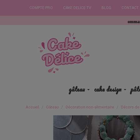
COMPTE PRO
CAKE DELICE TV
BLOG
CONTACT
Commandez avant 12h
gâteau
cake design
pât
Accueil
Gâteau
Décoration non-alimentaire
Décors de