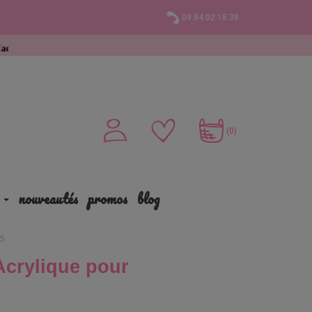
09.84.02.18.38
(0)
nouveautés
promos
blog
/5
Acrylique pour