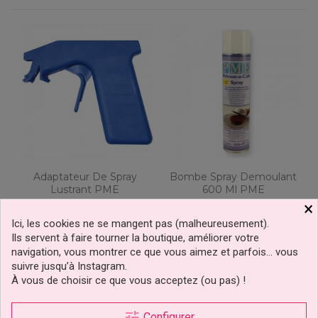
Adaptateur De Spray
Bombe Spray Demoulant
Lustrant PME
600 Ml PME
×
Ici, les cookies ne se mangent pas (malheureusement).
Ils servent à faire tourner la boutique, améliorer votre
2,69 €
11,99 €
Prix
Prix
navigation, vous montrer ce que vous aimez et parfois… vous
suivre jusqu’à Instagram.
Ajouter au panier
Ajouter au panier
À vous de choisir ce que vous acceptez (ou pas) !
tune
Configurer