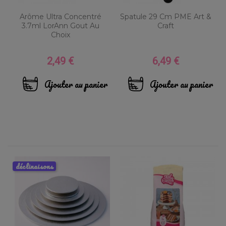
Arôme Ultra Concentré
Spatule 29 Cm PME Art &
3.7ml LorAnn Gout Au
Craft
Choix
2,49 €
6,49 €
Prix
Prix
Ajouter au panier
Ajouter au panier
déclinaisons