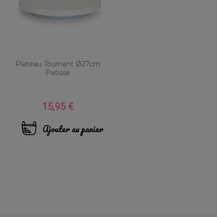
Plateau Tournant Ø27cm
Patisse
15,95 €
Prix
Ajouter au panier