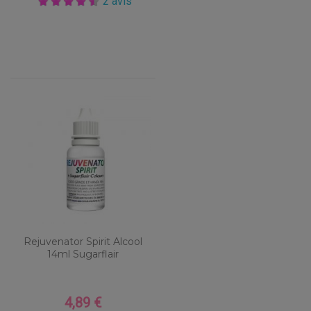
2 avis
Rejuvenator Spirit Alcool
14ml Sugarflair
4,89 €
Prix