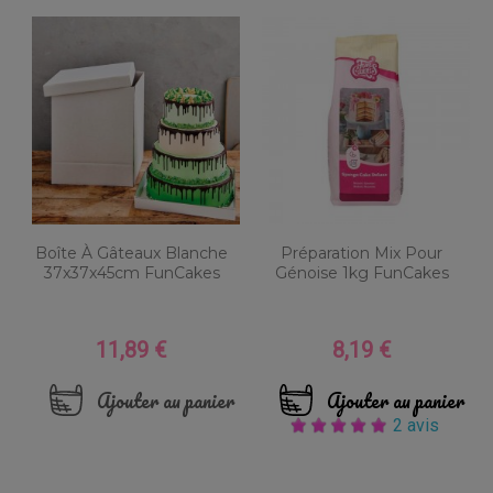
Boîte À Gâteaux Blanche
Préparation Mix Pour
37x37x45cm FunCakes
Génoise 1kg FunCakes
11,89 €
8,19 €
Prix
Prix
Ajouter au panier
Ajouter au panier
2 avis