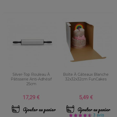
Silver-Top Rouleau À
Boîte À Gâteaux Blanche
Pâtisserie Anti-Adhésif
32x32x32cm FunCakes
25cm
17,29 €
5,49 €
Prix
Prix
Ajouter au panier
Ajouter au panier
3 avis