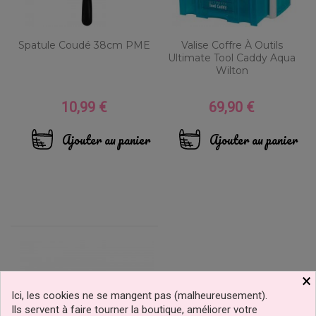
Spatule Coudé 38cm PME
Valise Coffre À Outils
Ultimate Tool Caddy Aqua
Wilton
10,99 €
69,90 €
Prix
Prix
Ajouter au panier
Ajouter au panier
×
Ici, les cookies ne se mangent pas (malheureusement).
Ils servent à faire tourner la boutique, améliorer votre