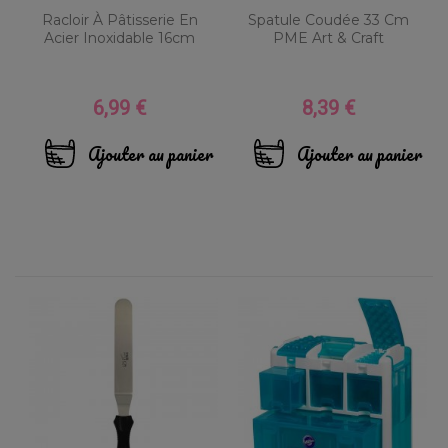
Racloir À Pâtisserie En
Spatule Coudée 33 Cm
Acier Inoxidable 16cm
PME Art & Craft
6,99 €
8,39 €
Prix
Prix
Ajouter au panier
Ajouter au panier