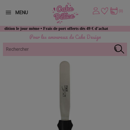
(0)
MENU
 le jour même • Frais de port offerts dès 49 € d’achat
Pour les amoureux du Cake Design