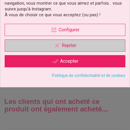
navigation, vous montrer ce que vous aimez et parfois… vous
suivre jusqu’à Instagram.
À vous de choisir ce que vous acceptez (ou pas) !
tune
Configurer
Spatule Courbé Comfort
Grip 22,5 Cm Wilton
clear
Rejeter
6,99 €
Prix
done_all
Accepter
Ajouter au panier
Politique de confidentialité et de cookies
Les clients qui ont acheté ce
produit ont également acheté...