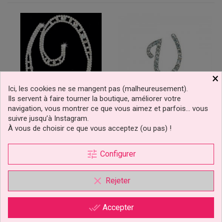
×
Ici, les cookies ne se mangent pas (malheureusement).
Ils servent à faire tourner la boutique, améliorer votre
navigation, vous montrer ce que vous aimez et parfois… vous
suivre jusqu’à Instagram.
Lettre Q En Diamant Et
Lettre U En Diamant Et
À vous de choisir ce que vous acceptez (ou pas) !
Cristal Pour Gâteaux
Strass Pour Gâteaux
tune
Configurer
9,90 €
5,90 €
Prix
Prix
clear
Rejeter
Ajouter au panier
Ajouter au panier
done_all
Accepter