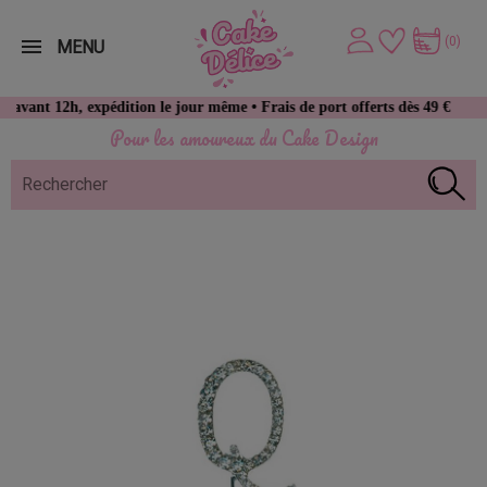
(0)
MENU
t 12h, expédition le jour même • Frais de port offerts dès 49 € d’achat
Pour les amoureux du Cake Design