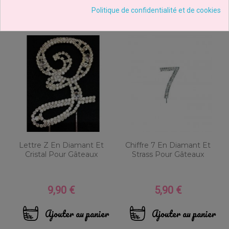
Politique de confidentialité et de cookies
Lettre Z En Diamant Et
Chiffre 7 En Diamant Et
Cristal Pour Gâteaux
Strass Pour Gâteaux
9,90 €
5,90 €
Prix
Prix
Ajouter au panier
Ajouter au panier