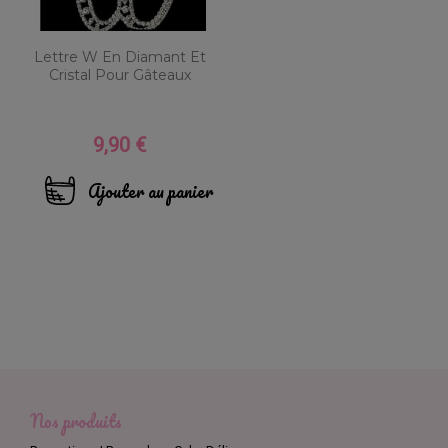
Lettre W En Diamant Et
Cristal Pour Gâteaux
9,90 €
Prix
Ajouter au panier
Nos produits