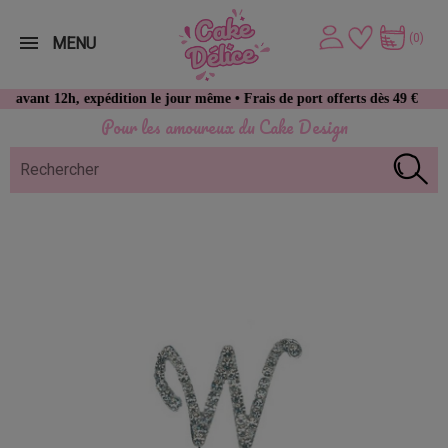
(0)
MENU
 12h, expédition le jour même • Frais de port offerts dès 49 € d’achat
Pour les amoureux du Cake Design