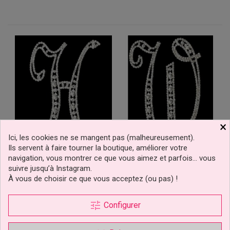
×
Ici, les cookies ne se mangent pas (malheureusement).
Lettre H En Diamant Et
Lettre W En Diamant Et
Ils servent à faire tourner la boutique, améliorer votre
Cristal Pour Gâteaux
Cristal Pour Gâteaux
navigation, vous montrer ce que vous aimez et parfois… vous
suivre jusqu’à Instagram.
À vous de choisir ce que vous acceptez (ou pas) !
9,90 €
9,90 €
Prix
Prix
tune
Configurer
Ajouter au panier
Ajouter au panier