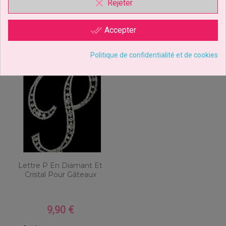
clear
Rejeter
done_all
Accepter
Politique de confidentialité et de cookies
Lettre P En Diamant Et
Cristal Pour Gâteaux
9,90 €
Prix