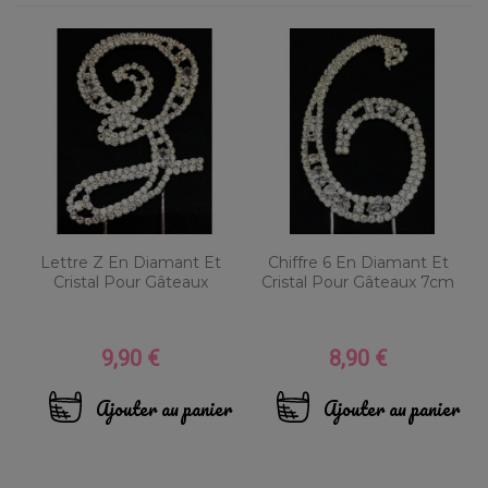
Lettre Z En Diamant Et
Chiffre 6 En Diamant Et
Cristal Pour Gâteaux
Cristal Pour Gâteaux 7cm
9,90 €
8,90 €
Prix
Prix
Ajouter au panier
Ajouter au panier