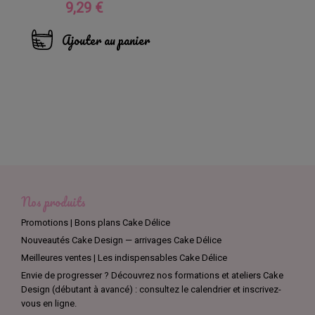
9,29 €
Prix
Ajouter au panier
Nos produits
Promotions | Bons plans Cake Délice
Nouveautés Cake Design — arrivages Cake Délice
Meilleures ventes | Les indispensables Cake Délice
Envie de progresser ? Découvrez nos formations et ateliers Cake
Design (débutant à avancé) : consultez le calendrier et inscrivez-
vous en ligne.