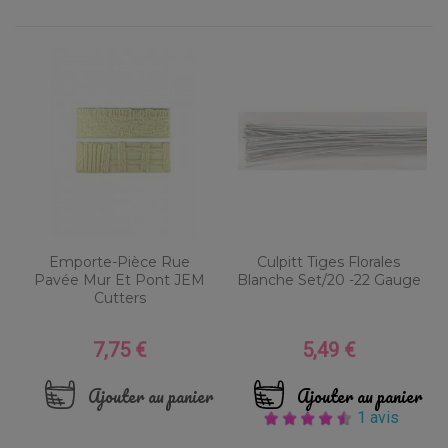
Emporte-Pièce Rue
Culpitt Tiges Florales
Pavée Mur Et Pont JEM
Blanche Set/20 -22 Gauge
Cutters
7,75 €
5,49 €
Prix
Prix
Ajouter au panier
Ajouter au panier
1 avis