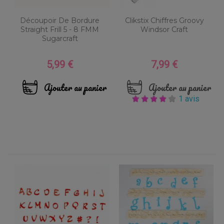
Découpoir De Bordure
Clikstix Chiffres Groovy
Straight Frill 5 - 8 FMM
Windsor Craft
Sugarcraft
5,99 €
7,99 €
Prix
Prix
Ajouter au panier
Ajouter au panier
1 avis