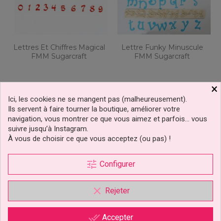
Lettres Et Chiffres Magical
Lettre Funky Minuscule
FMM Sugarcraft
FMM Sugarcraft
×
7,49 €
8,19 €
Prix
Prix
Ici, les cookies ne se mangent pas (malheureusement).
Ils servent à faire tourner la boutique, améliorer votre
Ajouter au panier
Ajouter au panier
navigation, vous montrer ce que vous aimez et parfois… vous
suivre jusqu’à Instagram.
À vous de choisir ce que vous acceptez (ou pas) !
tune
Configurer
clear
Rejeter
done_all
Accepter