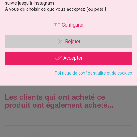
suivre jusqu’à Instagram.
À vous de choisir ce que vous acceptez (ou pas) !
Deco Melts Blanc Naturel
tune
Configurer
1kg FunCakes
clear
Rejeter
19,90 €
Prix
done_all
Accepter
Ajouter au panier
1 avis
Politique de confidentialité et de cookies
Les clients qui ont acheté ce
produit ont également acheté...