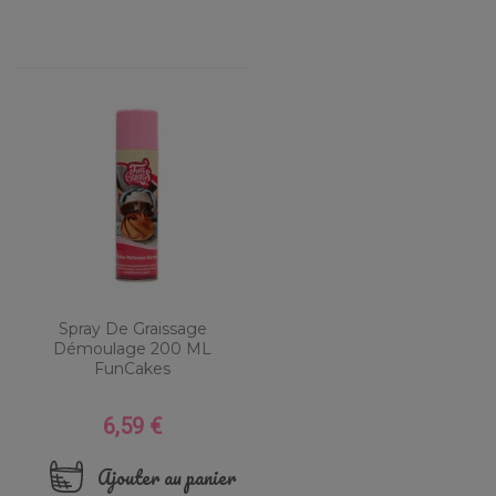
Spray De Graissage
Démoulage 200 ML
FunCakes
6,59 €
Prix
Ajouter au panier