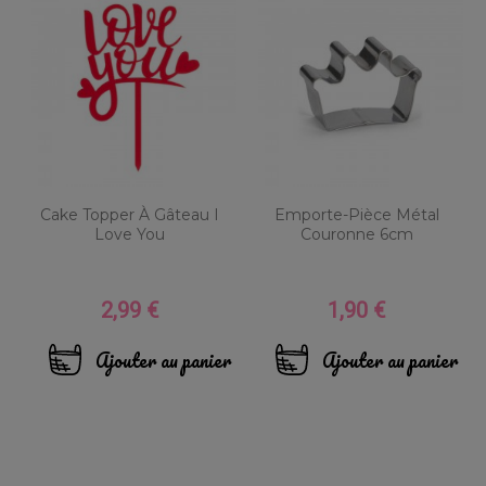
Cake Topper À Gâteau I
Emporte-Pièce Métal
Love You
Couronne 6cm
2,99 €
1,90 €
Prix
Prix
Ajouter au panier
Ajouter au panier