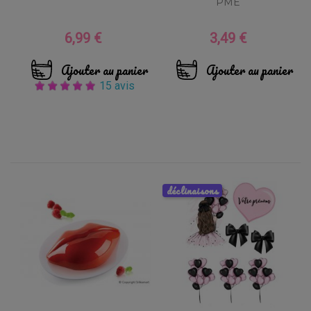
PME
6,99 €
3,49 €
Prix
Prix
Ajouter au panier
Ajouter au panier
15 avis
déclinaisons