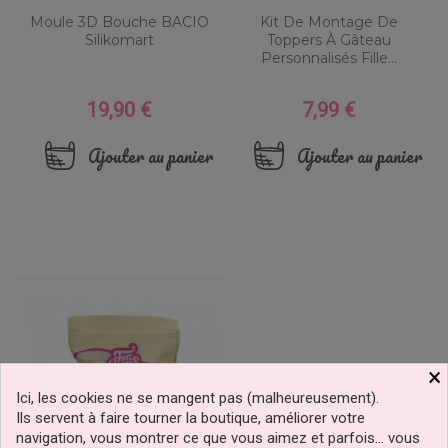
Moule 3D Bouche BACIO
Kit De Montage De
Silikomart
Toppers À Gâteau
Personnalisés Fille...
19,90 €
7,99 €
Prix
Prix
Ajouter au panier
Ajouter au panier
×
Ici, les cookies ne se mangent pas (malheureusement).
Ils servent à faire tourner la boutique, améliorer votre
navigation, vous montrer ce que vous aimez et parfois… vous