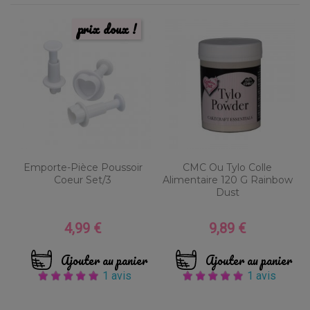
prix doux !
Emporte-Pièce Poussoir
CMC Ou Tylo Colle
Coeur Set/3
Alimentaire 120 G Rainbow
Dust
4,99 €
9,89 €
Prix
Prix
Ajouter au panier
Ajouter au panier
1 avis
1 avis