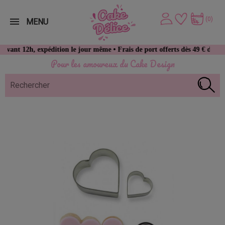
(0)
MENU
2h, expédition le jour même • Frais de port offerts dès 49 € d’achat
Pour les amoureux du Cake Design