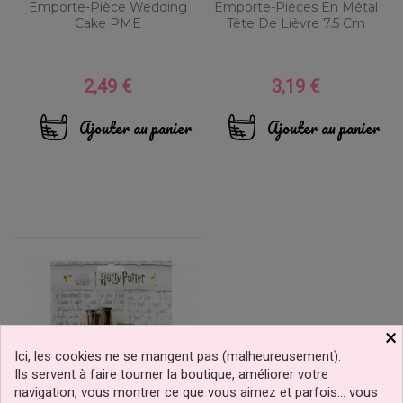
Emporte-Pièce Wedding
Emporte-Pièces En Métal
Cake PME
Tête De Lièvre 7.5 Cm
2,49 €
3,19 €
Prix
Prix
Ajouter au panier
Ajouter au panier
×
Ici, les cookies ne se mangent pas (malheureusement).
Ils servent à faire tourner la boutique, améliorer votre
navigation, vous montrer ce que vous aimez et parfois… vous