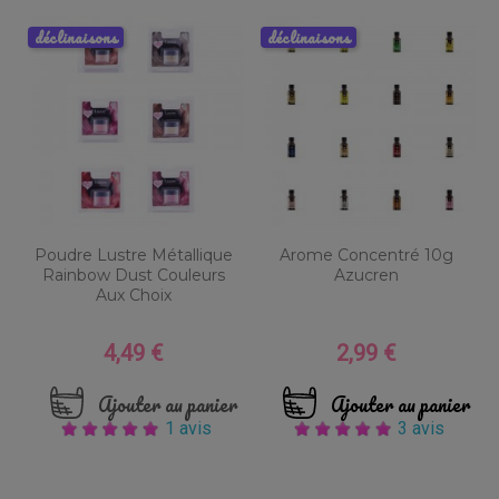
déclinaisons
déclinaisons
Poudre Lustre Métallique
Arome Concentré 10g
Rainbow Dust Couleurs
Azucren
Aux Choix
4,49 €
2,99 €
Prix
Prix
Ajouter au panier
Ajouter au panier
1 avis
3 avis