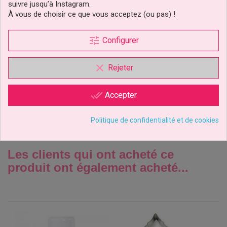
suivre jusqu’à Instagram.
À vous de choisir ce que vous acceptez (ou pas) !
Emporte-Pièce Métal
Biscuits Et Gâteaux Logo
tune
Configurer
Harry Potter...
clear
Rejeter
14,49 €
Prix
Ajouter au panier
done_all
Accepter
1 avis
Politique de confidentialité et de cookies
Les clients qui ont acheté ce
produit ont également acheté...