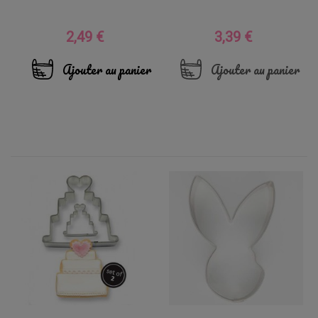
2,49 €
3,39 €
Prix
Prix
Ajouter au panier
Ajouter au panier