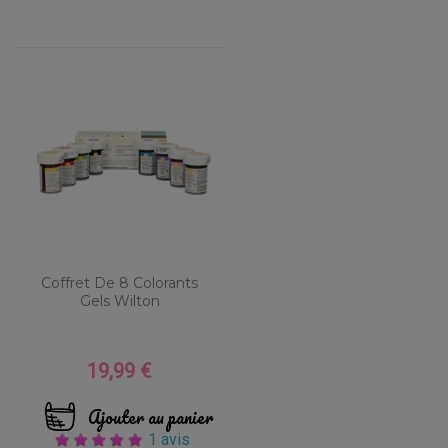
Coffret De 8 Colorants
Gels Wilton
19,99 €
Prix
Ajouter au panier
1 avis