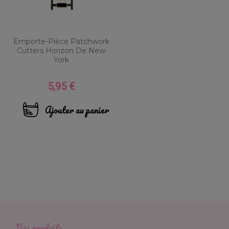
Emporte-Pièce Patchwork
Cutters Horizon De New
York
5,95 €
Prix
Ajouter au panier
Nos produits