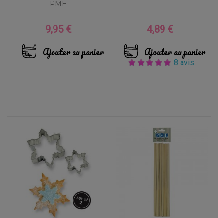
PME
9,95 €
4,89 €
Prix
Prix
Ajouter au panier
Ajouter au panier
8 avis