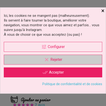
×
Ici, les cookies ne se mangent pas (malheureusement).
Ils servent à faire tourner la boutique, améliorer votre
navigation, vous montrer ce que vous aimez et parfois… vous
suivre jusqu’à Instagram.
À vous de choisir ce que vous acceptez (ou pas) !
tune
Configurer
clear
Rejeter
Emporte-Pièce Diamant
done_all
Accepter
Matelassé Patchwork
Cutter
Politique de confidentialité et de cookies
4,69 €
Prix
Ajouter au panier
2 avis