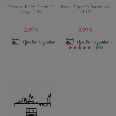
Emporte-Pièce Flocon De
Dowel Tiges En Bamboo X
Neige PME
12 PME
2,49 €
3,99 €
Prix
Prix
Ajouter au panier
Ajouter au panier
1 avis