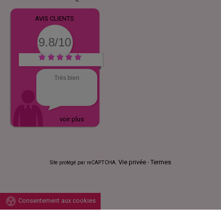
AVIS CLIENTS
9.8/10
Très bien
voir plus
Vie privée
Termes
Site protégé par reCAPTCHA.
-
group_work
Consentement aux cookies