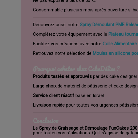
Ne pas exposer à plus de 50°C.
Consommable plusieurs mois après ouverture si bie
Découvrez aussi notre
Spray Démoulant PME Relea
Complétez votre équipement avec le
Plateau tourn
Facilitez vos créations avec notre
Colle Alimentaire
Retrouvez notre sélection de
Moules en silicone po
Pourquoi acheter chez CakeDélice ?
Produits testés et approuvés
par des cake designer
Large choix
de matériel de pâtisserie et cake design
Service client réactif
basé en Israël.
Livraison rapide
pour toutes vos urgences pâtissièr
Conclusion
Le
Spray de Graissage et Démoulage FunCakes 20
pour toutes vos réalisations. Qu’il s’agisse de gât