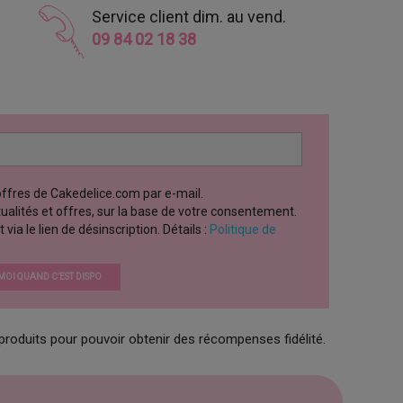
Service client dim. au vend.
09 84 02 18 38
 offres de Cakedelice.com par e-mail.
ctualités et offres, sur la base de votre consentement.
a le lien de désinscription. Détails :
Politique de
OI QUAND C’EST DISPO
produits pour pouvoir obtenir des récompenses fidélité.