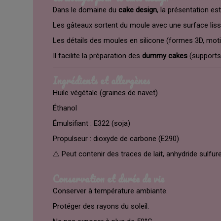
Dans le domaine du
cake design
, la présentation es
Les gâteaux sortent du moule avec une surface lisse
Les détails des moules en silicone (formes 3D, mot
Il facilite la préparation des
dummy cakes
(supports 
Ingrédients et allergènes
Huile végétale (graines de navet)
Éthanol
Émulsifiant : E322 (soja)
Propulseur : dioxyde de carbone (E290)
⚠️ Peut contenir des traces de lait, anhydride sulfur
Conservation et durée de vie
Conserver à température ambiante.
Protéger des rayons du soleil.