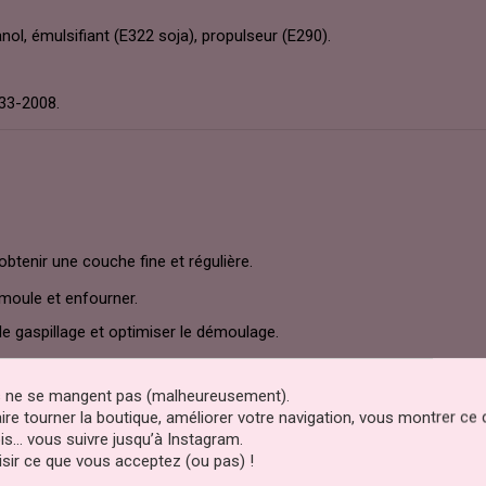
anol, émulsifiant (E322 soja), propulseur (E290).
33-2008.
btenir une couche fine et régulière.
 moule et enfourner.
 le gaspillage et optimiser le démoulage.
es ne se mangent pas (malheureusement).
avec précaution :
faire tourner la boutique, améliorer votre navigation, vous montrer ce
is… vous suivre jusqu’à Instagram.
sir ce que vous acceptez (ou pas) !