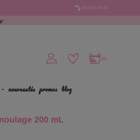
09.84.02.18.38
(0)
nouveautés
promos
blog
s
moulage 200 mL