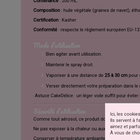
Contenance
: 200 mL.
Composition
: huile végétale (graines de navet), éth
Certification
: Kasher.
Conformité
: respecte le règlement européen EU-13
Mode d’utilisation
Bien agiter avant utilisation.
Maintenir le spray droit.
Vaporiser à une distance de
25 à 30 cm
pour o
Verser directement votre préparation dans le
Astuce CakeDélice : un léger voile suffit pour éviter
Sécurité d’utilisation
Ici, les cooki
Comme tout aérosol, ce produit doit être manipulé 
Ils servent à 
aimez et parfo
Ne pas exposer à la chaleur ou aux flammes.
À vous de choi
Conserver à température ambiante, à l’abri du soleil.