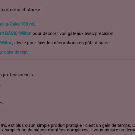
n refermé et stocké.
se-a-Cake 100 mL
ant BASIC Wilton
pour décorer vos gâteaux avec précision.
 Wilton
, idéale pour fixer les décorations en pâte à sucre.
ur cake design
.
s professionnels.
.
es.
0 mL
est plus qu’un simple produit pratique : c’est un gain de temps, u
eaux simples ou de pièces montées complexes, il vous assure un démo