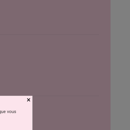
×
 que vous