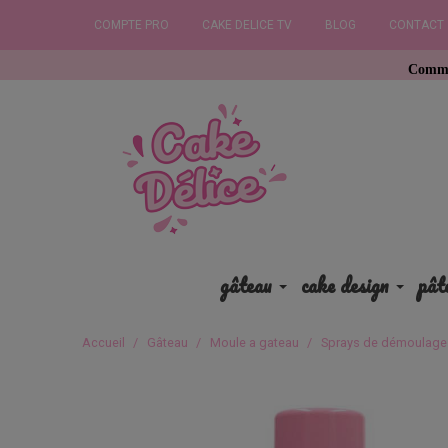
COMPTE PRO
CAKE DELICE TV
BLOG
CONTACT
Commandez avant 
gâteau
cake design
pât
Accueil
Gâteau
Moule a gateau
Sprays de démoulage