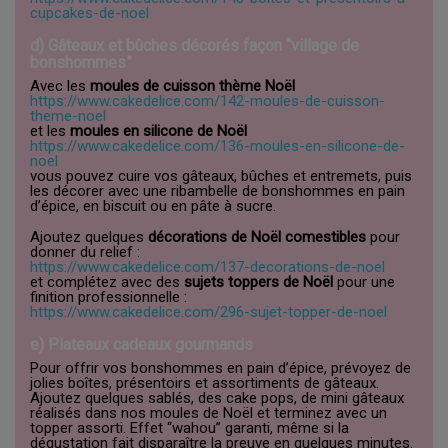
cupcakes-de-noel
d) Gâteaux et bûches décorés façon “village de
bonshommes”
Avec les
moules de cuisson thème Noël
https://www.cakedelice.com/142-moules-de-cuisson-
theme-noel
et les
moules en silicone de Noël
https://www.cakedelice.com/136-moules-en-silicone-de-
noel
vous pouvez cuire vos gâteaux, bûches et entremets, puis
les décorer avec une ribambelle de bonshommes en pain
d’épice, en biscuit ou en pâte à sucre.
Ajoutez quelques
décorations de Noël comestibles
pour
donner du relief :
https://www.cakedelice.com/137-decorations-de-noel
et complétez avec des
sujets toppers de Noël
pour une
finition professionnelle :
https://www.cakedelice.com/296-sujet-topper-de-noel
e) Plateaux cadeaux gourmands
Pour offrir vos bonshommes en pain d’épice, prévoyez de
jolies boîtes, présentoirs et assortiments de gâteaux.
Ajoutez quelques sablés, des cake pops, de mini gâteaux
réalisés dans nos moules de Noël et terminez avec un
topper assorti. Effet “wahou” garanti, même si la
dégustation fait disparaître la preuve en quelques minutes.