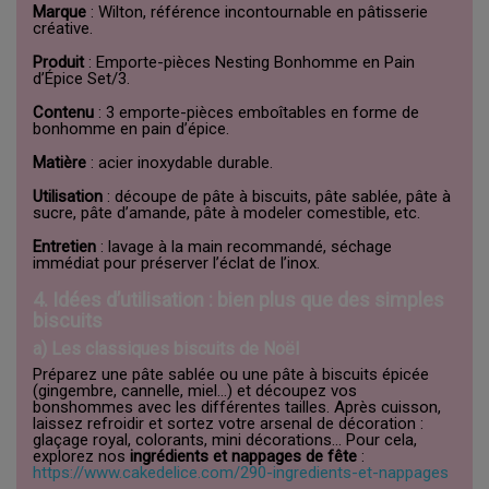
Marque
: Wilton, référence incontournable en pâtisserie
créative.
Produit
: Emporte-pièces Nesting Bonhomme en Pain
d’Épice Set/3.
Contenu
: 3 emporte-pièces emboîtables en forme de
bonhomme en pain d’épice.
Matière
: acier inoxydable durable.
Utilisation
: découpe de pâte à biscuits, pâte sablée, pâte à
sucre, pâte d’amande, pâte à modeler comestible, etc.
Entretien
: lavage à la main recommandé, séchage
immédiat pour préserver l’éclat de l’inox.
4. Idées d’utilisation : bien plus que des simples
biscuits
a) Les classiques biscuits de Noël
Préparez une pâte sablée ou une pâte à biscuits épicée
(gingembre, cannelle, miel…) et découpez vos
bonshommes avec les différentes tailles. Après cuisson,
laissez refroidir et sortez votre arsenal de décoration :
glaçage royal, colorants, mini décorations… Pour cela,
explorez nos
ingrédients et nappages de fête
:
https://www.cakedelice.com/290-ingredients-et-nappages