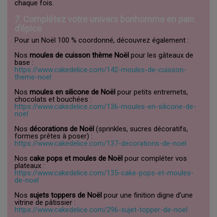
chaque fois.
7. Complétez votre univers bonhomme en pain
d’épice
Pour un Noël 100 % coordonné, découvrez également :
Nos
moules de cuisson thème Noël
pour les gâteaux de
base :
https://www.cakedelice.com/142-moules-de-cuisson-
theme-noel
Nos
moules en silicone de Noël
pour petits entremets,
chocolats et bouchées :
https://www.cakedelice.com/136-moules-en-silicone-de-
noel
Nos
décorations de Noël
(sprinkles, sucres décoratifs,
formes prêtes à poser) :
https://www.cakedelice.com/137-decorations-de-noel
Nos
cake pops et moules de Noël
pour compléter vos
plateaux :
https://www.cakedelice.com/135-cake-pops-et-moules-
de-noel
Nos
sujets toppers de Noël
pour une finition digne d’une
vitrine de pâtissier :
https://www.cakedelice.com/296-sujet-topper-de-noel