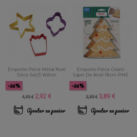
Emporte-Pièce Métal Noël
Emporte-Pièce Géant
Déco Set/3 Wilton
Sapin De Noël 18cm PME
-35%
-35%
2,92 €
3,89 €
Prix
Prix
Prix
Prix
4,49 €
5,99 €
de
de
base
base
Ajouter au panier
Ajouter au panier