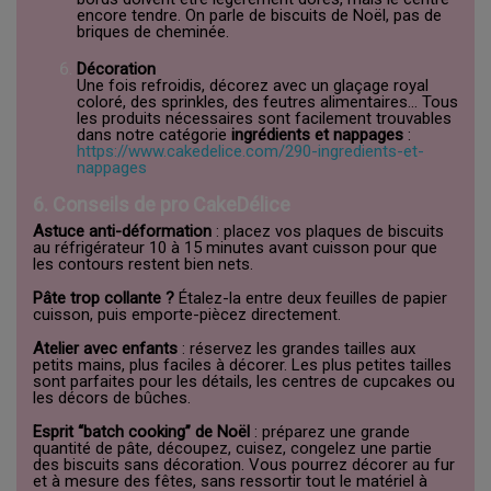
encore tendre. On parle de biscuits de Noël, pas de
briques de cheminée.
Décoration
Une fois refroidis, décorez avec un glaçage royal
coloré, des sprinkles, des feutres alimentaires… Tous
les produits nécessaires sont facilement trouvables
dans notre catégorie
ingrédients et nappages
:
https://www.cakedelice.com/290-ingredients-et-
nappages
6. Conseils de pro CakeDélice
Astuce anti-déformation
: placez vos plaques de biscuits
au réfrigérateur 10 à 15 minutes avant cuisson pour que
les contours restent bien nets.
Pâte trop collante ?
Étalez-la entre deux feuilles de papier
cuisson, puis emporte-piècez directement.
Atelier avec enfants
: réservez les grandes tailles aux
petits mains, plus faciles à décorer. Les plus petites tailles
sont parfaites pour les détails, les centres de cupcakes ou
les décors de bûches.
Esprit “batch cooking” de Noël
: préparez une grande
quantité de pâte, découpez, cuisez, congelez une partie
des biscuits sans décoration. Vous pourrez décorer au fur
et à mesure des fêtes, sans ressortir tout le matériel à