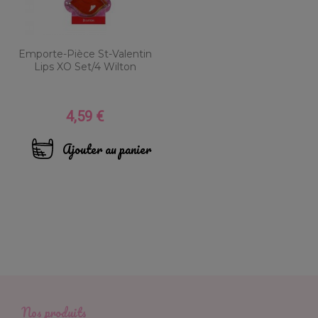
Emporte-Pièce St-Valentin
Lips XO Set/4 Wilton
4,59 €
Prix
Ajouter au panier
Nos produits