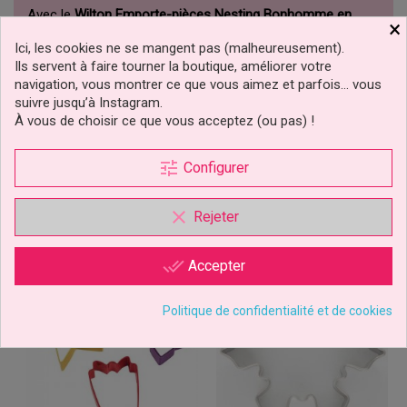
Avec le
Wilton Emporte-pièces Nesting Bonhomme en
×
Pain d’Épice Set/3
, vous transformez chaque fournée en
moment de partage, de rires et de gourmandise. Et si vos
Ici, les cookies ne se mangent pas (malheureusement).
bonshommes ne survivent jamais jusqu’au lendemain, ce
Ils servent à faire tourner la boutique, améliorer votre
n’est pas un problème de recette… c’est la preuve qu’ils
sont réussis.
navigation, vous montrer ce que vous aimez et parfois… vous
suivre jusqu’à Instagram.
02-0-0671
Référence
À vous de choisir ce que vous acceptez (ou pas) !
CLIQUEZ ICI POUR LAISSER UN COMMENTAIRE
tune
Configurer
VOUS AIMEREZ AUSSI
clear
Rejeter
done_all
Accepter
Politique de confidentialité et de cookies