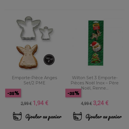
Emporte-Pièce Anges
Wilton Set 3 Emporte-
Set/2 PME
Pièces Noël Inox – Père
Noël, Renne...
-35%
-35%
1,94 €
3,24 €
Prix
Prix
Prix
Prix
2,99 €
4,99 €
de
de
base
base
Ajouter au panier
Ajouter au panier