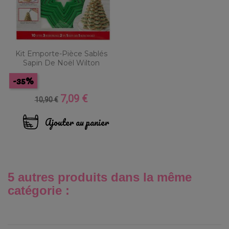
Kit Emporte-Pièce Sablés
Sapin De Noël Wilton
-35%
7,09 €
Prix
Prix
10,90 €
de
base
Ajouter au panier
5 autres produits dans la même
catégorie :