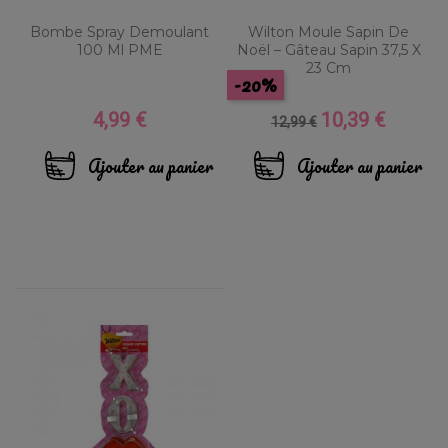
Bombe Spray Demoulant
Wilton Moule Sapin De
100 Ml PME
Noël – Gâteau Sapin 37,5 X
23 Cm
-20%
4,99 €
10,39 €
Prix
Prix
Prix
12,99 €
de
base
Ajouter au panier
Ajouter au panier