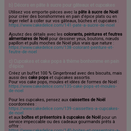
b) Décors en pâte à sucre pour gâteaux et cupcakes
Utilisez vos emporte-pièces avec la
pâte à sucre de Noël
pour créer des bonshommes en pain d’épice plats ou en
léger relief à coller sur vos gâteaux, bûches et cupcakes :
https://www.cakedelice.com/141-pate-a-sucre-de-noel
Ajoutez des détails avec les
colorants, peintures et feutres
alimentaires de Noël
pour dessiner yeux, boutons, nœuds
papillon et pulls moches de Noël plus vrais que nature :
https://www.cakedelice.com/138-colorant-peinture-et-
feutre-de-noel
c) Cupcakes et cake pops à thème bonhomme en pain
d’épice
Créez un buffet 100 % Gingerbread avec des biscuits, mais
aussi des
cake pops
et cupcakes assortis.
Pour vos cake pops, moules et idées de formes de Noël :
https://www.cakedelice.com/135-cake-pops-et-moules-
de-noel
Pour les cupcakes, pensez aux
caissettes de Noël
coordonnées :
https://www.cakedelice.com/139-caissettes-a-cupcakes-
de-noel
et aux
boîtes et présentoirs à cupcakes de Noël
pour un
service impeccable ou des cadeaux gourmands prêts à
offrir :
https://www.cakedelice.com/140-boites-et-presentoirs-a-