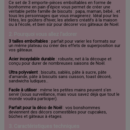
Ce set de 3 emporte-pièces emboîtables en forme de
bonhomme en pain d’épice vous permet de créer une
véritable petite famille de biscuits : papa, maman, bébé… et
tous les personnages que vous imaginerez. Idéal pour les
fêtes, les goûters d’hiver, les ateliers créatifs à la maison
ou à l’école, et bien sûr pour décorer vos gâteaux de Noël.
2. Pourquoi vous allez l’adorer
3 tailles emboîtables
: parfait pour varier les formats sur
un même plateau ou créer des effets de superposition sur
vos gâteaux.
Acier inoxydable durable
: robuste, net à la découpe et
conçu pour durer de nombreuses saisons de Noël.
Ultra polyvalent
: biscuits, sablés, pâte à sucre, pâte
d’amande, pâte à biscuits sans cuisson, toast décoré,
sandwichs ludiques…
Facile à utiliser
: même les petites mains peuvent s’en
servir (sous surveillance, mais vous savez déjà que tout le
monde voudra participer).
Parfait pour la déco de Noël
: vos bonshommes
deviennent des décors comestibles pour cupcakes,
bûches et gâteaux à étages.
3. Caractéristiques techniques