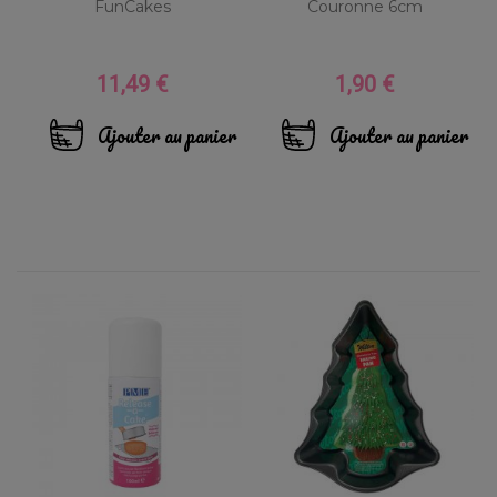
FunCakes
Couronne 6cm
11,49 €
1,90 €
Prix
Prix
Ajouter au panier
Ajouter au panier