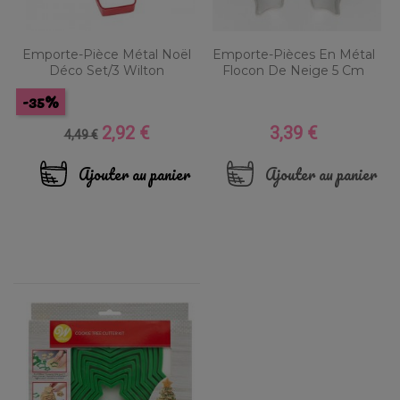
Emporte-Pièce Métal Noël
Emporte-Pièces En Métal
Déco Set/3 Wilton
Flocon De Neige 5 Cm
-35%
2,92 €
3,39 €
Prix
Prix
Prix
4,49 €
de
base
Ajouter au panier
Ajouter au panier