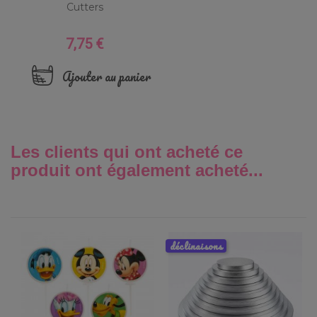
Cutters
7,75 €
Prix
Ajouter au panier
Les clients qui ont acheté ce
produit ont également acheté...
déclinaisons