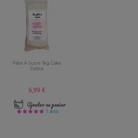
Pâte À Sucre 1kg Cake
Délice
6,99 €
Prix
Ajouter au panier
1 avis