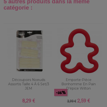
5 autres produits dans la même
catégorie :
Découpoirs Noeuds
Emporte-Pièce
Assortis Taille 4 À 6 Set/3
Bonhomme En Pain
JEM
D’épice Wilton
-35%
8,29 €
2,59 €
Prix
Prix
Prix
3,99 €
de