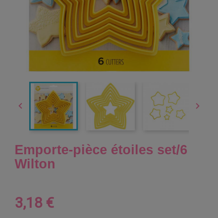


Emporte-pièce étoiles set/6
Wilton
3,18 €