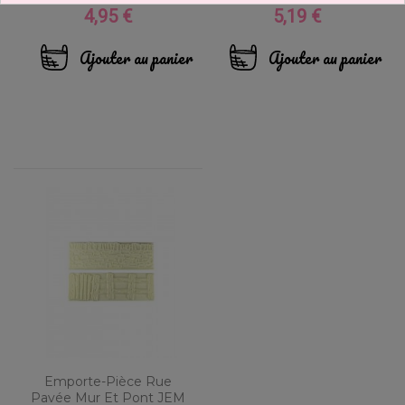
4,95 €
5,19 €
Prix
Prix
Ajouter au panier
Ajouter au panier
Emporte-Pièce Rue
Pavée Mur Et Pont JEM