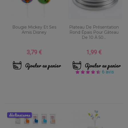
Bougie Mickey Et Ses
Plateau De Présentation
Amis Disney
Rond Épais Pour Gâteau
De 10 À 50...
3,79 €
1,99 €
Prix
Prix
Ajouter au panier
Ajouter au panier
6 avis
déclinaisons