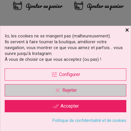
base
Ajouter au panier
Ajouter au panier
×
Ici, les cookies ne se mangent pas (malheureusement).
Ils servent à faire tourner la boutique, améliorer votre
navigation, vous montrer ce que vous aimez et parfois… vous
suivre jusqu’à Instagram.
À vous de choisir ce que vous acceptez (ou pas) !
tune
Configurer
clear
Rejeter
done_all
Accepter
Emporte-Pièce Rose
Frise Broderie Anglaise
80mm JEM Cutters
Straight Frill Pme
Politique de confidentialité et de cookies