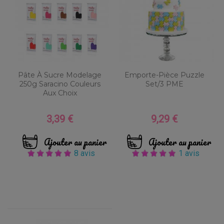
Pâte À Sucre Modelage
Emporte-Pièce Puzzle
250g Saracino Couleurs
Set/3 PME
Aux Choix
3,39 €
9,29 €
Prix
Prix
Ajouter au panier
Ajouter au panier
8 avis
1 avis