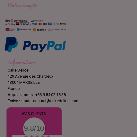
Votre compte

Informations
Cake Delice
129 Avenue des Chartreux
13004 MARSEILLE
France
Appelez-nous :
+33 9 84 02 18 38
Écrivez-nous :
contact@cakedelice.com
AVIS CLIENTS
9.8/10