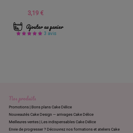
3,19 €
Prix
Ajouter au panier
3 avis
Nos produits
Promotions | Bons plans Cake Délice
Nouveautés Cake Design — arrivages Cake Délice
Meilleures ventes | Les indispensables Cake Délice
Envie de progresser ? Découvrez nos formations et ateliers Cake