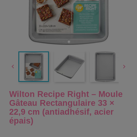


Wilton Recipe Right – Moule
Gâteau Rectangulaire 33 ×
22,9 cm (antiadhésif, acier
épais)