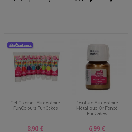
déclinaisons
Gel Colorant Alimentaire
Peinture Alimentaire
FunColours FunCakes
Métallique Or Foncé
FunCakes
3,90 €
6,99 €
Prix
Prix