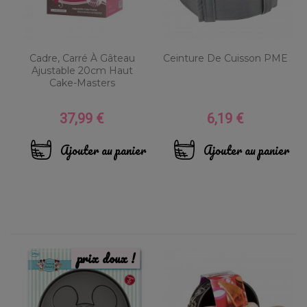
Cadre, Carré À Gâteau
Ceinture De Cuisson PME
Ajustable 20cm Haut
Cake-Masters
37,99 €
6,19 €
Prix
Prix
Ajouter au panier
Ajouter au panier
prix doux !