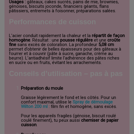
Usages :
gâteaux, cakes sucrés, pains de mie, brownies,
génoises, biscuits joconde, financiers géants, flans
pâtissiers, entremets à foisonner, préparations salées.
Performances de cuisson
L’acier conduit rapidement la chaleur et la
répartit de façon
homogène
. Résultat : une
pousse régulière
et une
croûte
fine
sans excès de coloration. La profondeur
5,08 cm
permet d’obtenir de belles épaisseurs pour des gâteaux à
fourrer et à couvrir (pâte à sucre, ganache, crème au
beurre). L’antiadhésif limite l’adhérence des pâtes riches
en sucre ou en fruits, évitant les arrachements.
Conseils d’utilisation – pas à pas
Préparation du moule
Graisse légèrement le fond et les côtés. Pour un
confort maximal, utilise le
Spray de démoulage
Wilton 200 ml
: film fin et homogène, sans excès.
Pour les appareils fragiles (génoise, biscuit roulé
coulé finement), tu peux aussi
chemiser de papier
cuisson
.