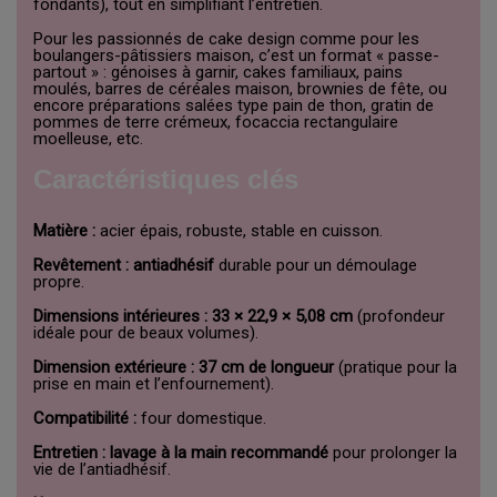
fondants), tout en simplifiant l’entretien.
Pour les passionnés de cake design comme pour les
boulangers-pâtissiers maison, c’est un format « passe-
partout » : génoises à garnir, cakes familiaux, pains
moulés, barres de céréales maison, brownies de fête, ou
encore préparations salées type pain de thon, gratin de
pommes de terre crémeux, focaccia rectangulaire
moelleuse, etc.
Caractéristiques clés
Matière :
acier épais, robuste, stable en cuisson.
Revêtement :
antiadhésif
durable pour un démoulage
propre.
Dimensions intérieures :
33 × 22,9 × 5,08 cm
(profondeur
idéale pour de beaux volumes).
Dimension extérieure :
37 cm de longueur
(pratique pour la
prise en main et l’enfournement).
Compatibilité :
four domestique.
Entretien :
lavage à la main recommandé
pour prolonger la
vie de l’antiadhésif.