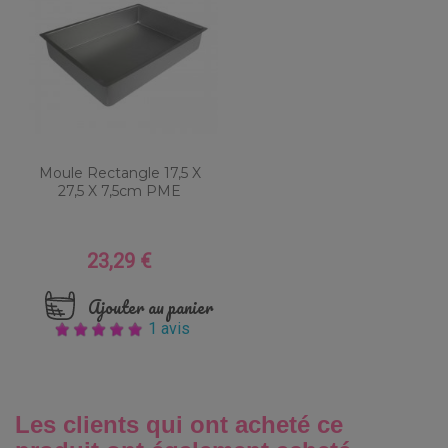
Moule Rectangle 17,5 X
27,5 X 7,5cm PME
23,29 €
Prix
Ajouter au panier
1 avis
Les clients qui ont acheté ce