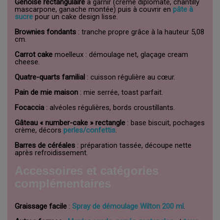
Génoise rectangulaire
à garnir (crème diplomate, chantilly
mascarpone, ganache montée) puis à couvrir en
pâte à
sucre
pour un cake design lisse.
Brownies fondants
: tranche propre grâce à la hauteur 5,08
cm.
Carrot cake
moelleux : démoulage net, glaçage cream
cheese.
Quatre-quarts familial
: cuisson régulière au cœur.
Pain de mie maison
: mie serrée, toast parfait.
Focaccia
: alvéoles régulières, bords croustillants.
Gâteau « number-cake » rectangle
: base biscuit, pochages
crème, décors
perles/confettis
.
Barres de céréales
: préparation tassée, découpe nette
après refroidissement.
Accessoires et catégories
complémentaires
Graissage facile
:
Spray de démoulage Wilton 200 ml
.