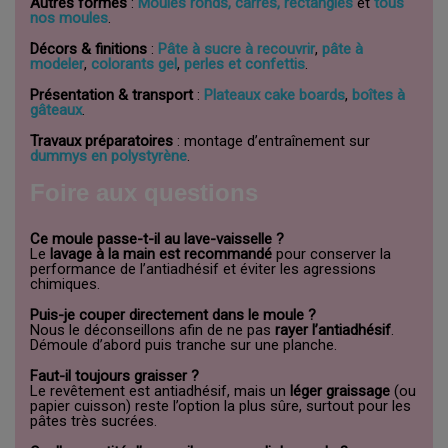
Autres formes
:
Moules ronds, carrés, rectangles
et
tous
nos moules
.
Décors & finitions
:
Pâte à sucre à recouvrir
,
pâte à
modeler
,
colorants gel
,
perles et confettis
.
Présentation & transport
:
Plateaux cake boards
,
boîtes à
gâteaux
.
Travaux préparatoires
: montage d’entraînement sur
dummys en polystyrène
.
Foire aux questions
Ce moule passe-t-il au lave-vaisselle ?
Le
lavage à la main est recommandé
pour conserver la
performance de l’antiadhésif et éviter les agressions
chimiques.
Puis-je couper directement dans le moule ?
Nous le déconseillons afin de ne pas
rayer l’antiadhésif
.
Démoule d’abord puis tranche sur une planche.
Faut-il toujours graisser ?
Le revêtement est antiadhésif, mais un
léger graissage
(ou
papier cuisson) reste l’option la plus sûre, surtout pour les
pâtes très sucrées.