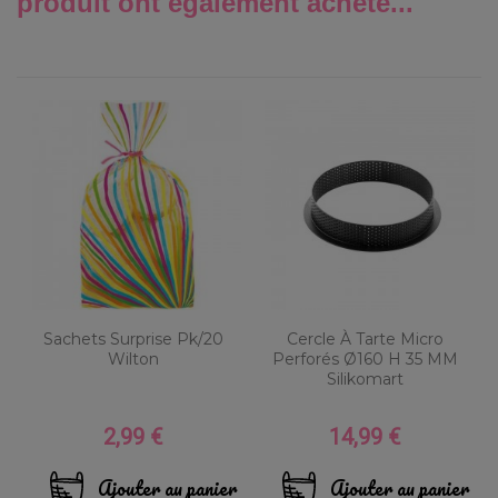
produit ont également acheté...
Sachets Surprise Pk/20
Cercle À Tarte Micro
Wilton
Perforés Ø160 H 35 MM
Silikomart
2,99 €
14,99 €
Prix
Prix
Ajouter au panier
Ajouter au panier