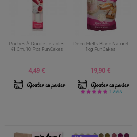
Poches À Douille Jetables
Deco Melts Blanc Naturel
41 Cm, 10 Pcs FunCakes
1kg FunCakes
4,49 €
19,90 €
Prix
Prix
Ajouter au panier
Ajouter au panier
1 avis
prix doux !