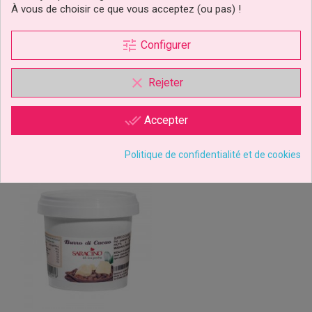
À vous de choisir ce que vous acceptez (ou pas) !
tune
5,89 €
6,59 €
Configurer
Prix
Prix
Ajouter au panier
Ajouter au panier
clear
Rejeter
done_all
Accepter
Politique de confidentialité et de cookies