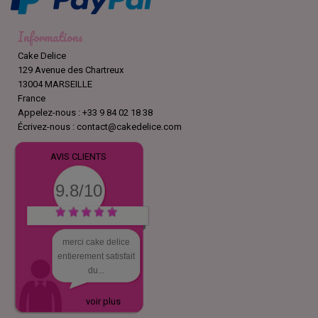
Informations
Cake Delice
129 Avenue des Chartreux
13004 MARSEILLE
France
Appelez-nous :
+33 9 84 02 18 38
Écrivez-nous :
contact@cakedelice.com
AVIS CLIENTS
9.8/10
merci cake delice
entierement satisfait
du...
voir plus