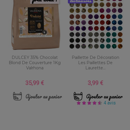
déclinaisons
DULCEY 35% Chocolat
Paillette De Décoration
Blond De Couverture 1Kg
Les Paillettes De
Valrhona
Laurette...
35,99 €
3,99 €
Prix
Prix
Ajouter au panier
Ajouter au panier
4 avis