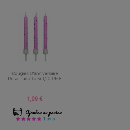
Bougies D'anniversaire
Rose Paillette Set/10 PME
1,99 €
Prix
Ajouter au panier
1 avis