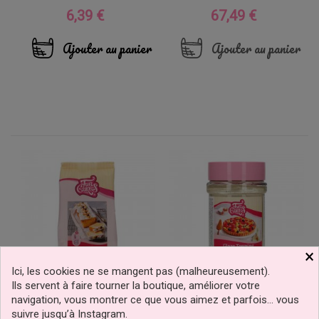
6,39 €
67,49 €
Prix
Prix
Ajouter au panier
Ajouter au panier
×
Ici, les cookies ne se mangent pas (malheureusement).
Ils servent à faire tourner la boutique, améliorer votre
navigation, vous montrer ce que vous aimez et parfois… vous
Mix Préparation Pour Cake
Nappage Neutre 375g
suivre jusqu’à Instagram.
Vegan 400g FunCakes
FunCakes