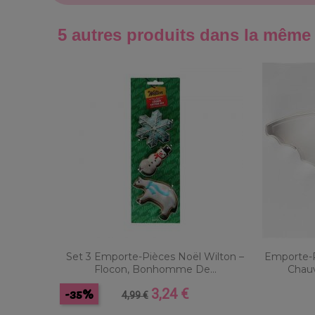
5 autres produits dans la même 
Set 3 Emporte-Pièces Noël Wilton –
Emporte-P
Flocon, Bonhomme De...
Chauv
-35%
3,24 €
Prix
Prix
4,99 €
de