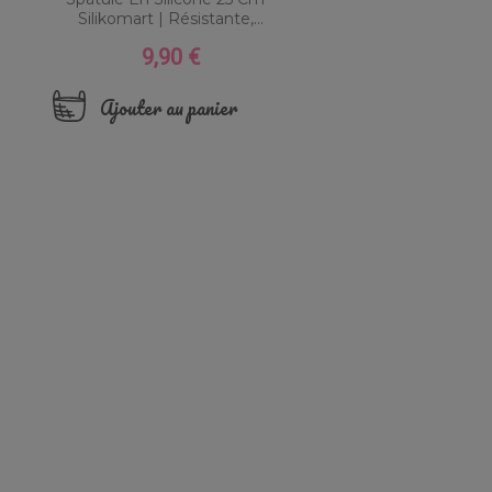
Silikomart | Résistante,...
9,90 €
Prix
Ajouter au panier