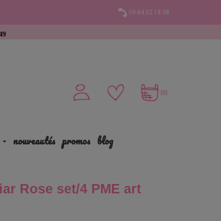
09.84.02.18.38
chat
(0)
nouveautés
promos
blog
iar Rose set/4 PME art