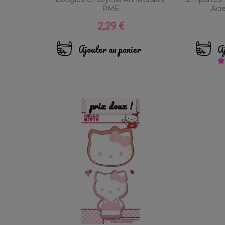
PME
Aci
2,29 €
Prix
Ajouter au panier
Aj
prix doux !