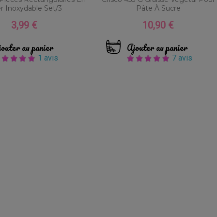
er Inoxydable Set/3
Pâte À Sucre
3,99 €
10,90 €
Prix
Prix
outer au panier
Ajouter au panier
1 avis
7 avis