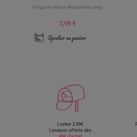
Emporte-Pièce Métal Hello Kitty
2,99 €
Prix
Ajouter au panier
Locker 2.99€
Livraison offerte dès
49€ d'achat