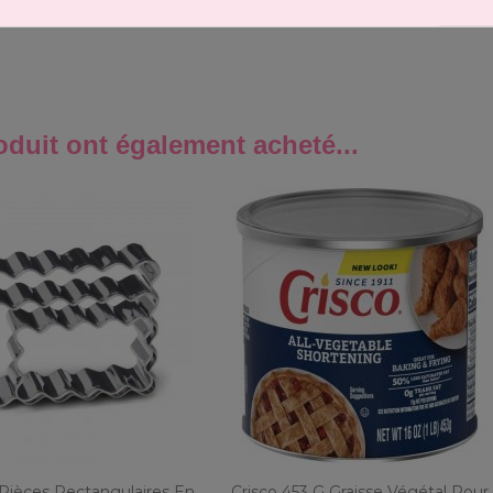
oduit ont également acheté...
ièces Rectangulaires En
Crisco 453 G Graisse Végétal Pour