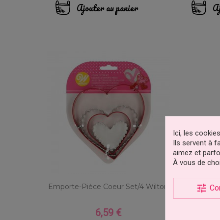
base
Ajouter au panier
Aj
Ici, les cooki
Ils servent à 
aimez et parfo
À vous de choi
tune
Emporte-Pièce Coeur Set/4 Wilton
Co
6,59 €
Prix