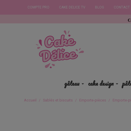
COMPTE PRO
CAKE DELICE TV
BLOG
CONTACT
Commandez 
gâteau
cake design
pât
Accueil
Sablés et biscuits
Emporte-pièces
Emporte-pi