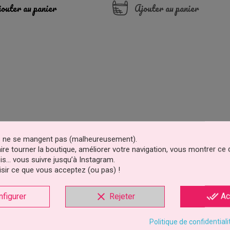
outer au panier
Ajouter au panier
es ne se mangent pas (malheureusement).
faire tourner la boutique, améliorer votre navigation, vous montrer ce
is… vous suivre jusqu’à Instagram.
sir ce que vous acceptez (ou pas) !
clear
done_all
nfigurer
Rejeter
Ac
Politique de confidentiali