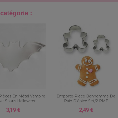
catégorie :
ièces En Métal Vampire
Emporte-Pièce Bonhomme De
e-Souris Halloween
Pain D'épice Set/2 PME
3,19 €
2,49 €
Prix
Prix