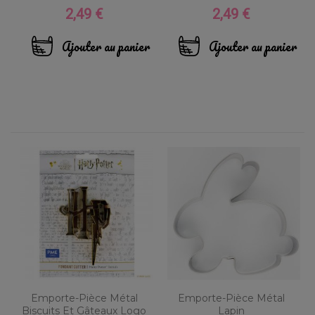
2,49 €
2,49 €
Prix
Prix
Ajouter au panier
Ajouter au panier
Emporte-Pièce Métal
Emporte-Pièce Métal
Biscuits Et Gâteaux Logo
Lapin