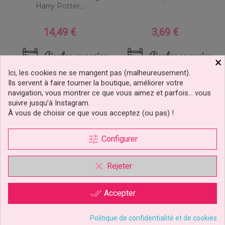
Harry Potter...
14,49 €
3,69 €
Prix
Prix
Ajouter au panier
Ajouter au panier
×
1 avis
1 avis
Ici, les cookies ne se mangent pas (malheureusement).
Ils servent à faire tourner la boutique, améliorer votre
navigation, vous montrer ce que vous aimez et parfois… vous
suivre jusqu’à Instagram.
À vous de choisir ce que vous acceptez (ou pas) !
tune
Configurer
clear
Rejeter
done_all
Accepter
Politique de confidentialité et de cookies