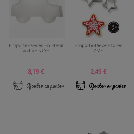
Emporte-Pièces En Métal
Emporte-Pièce Etoiles
Voiture 5 Cm
PME
3,19 €
2,49 €
Prix
Prix
Ajouter au panier
Ajouter au panier