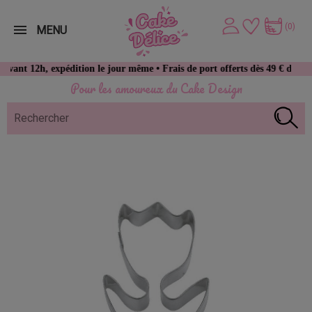
(0)
MENU
12h, expédition le jour même • Frais de port offerts dès 49 € d’achat
Pour les amoureux du Cake Design