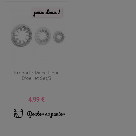
prix doux !
Emporte-Pièce Fleur
D'oeillet Set/3
4,99 €
Prix
Ajouter au panier