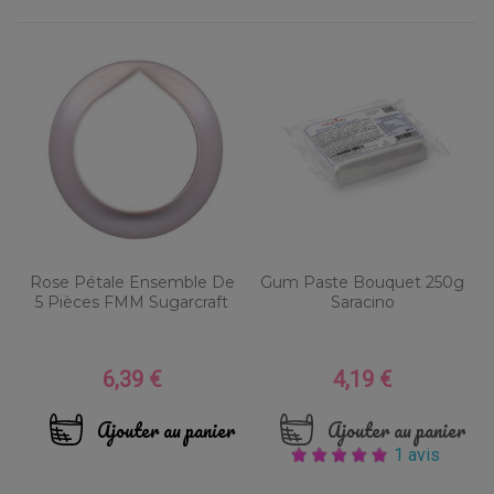
Rose Pétale Ensemble De
Gum Paste Bouquet 250g
5 Pièces FMM Sugarcraft
Saracino
6,39 €
4,19 €
Prix
Prix
Ajouter au panier
Ajouter au panier
1 avis