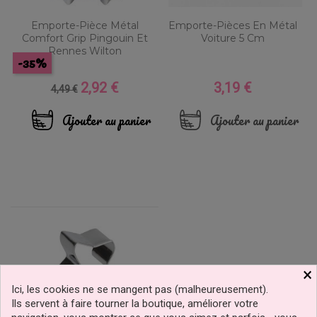
Emporte-Pièce Métal
Emporte-Pièces En Métal
Comfort Grip Pingouin Et
Voiture 5 Cm
Rennes Wilton
-35%
2,92 €
3,19 €
Prix
Prix
Prix
4,49 €
de
base
Ajouter au panier
Ajouter au panier
×
Ici, les cookies ne se mangent pas (malheureusement).
Ils servent à faire tourner la boutique, améliorer votre