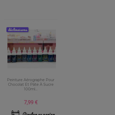
déclinaisons
Peinture Aérographe Pour
Chocolat Et Pâte À Sucre
100ml...
7,99 €
Prix
Ajouter au panier