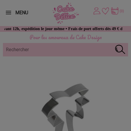
(0)
MENU
2h, expédition le jour même • Frais de port offerts dès 49 € d’achat
Pour les amoureux du Cake Design