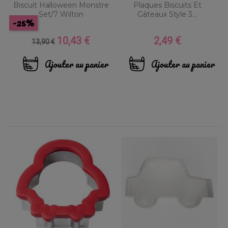
Biscuit Halloween Monstre
Plaques Biscuits Et
Set/7 Wilton
Gâteaux Style 3...
-25%
10,43 €
2,49 €
Prix
Prix
Prix
13,90 €
de
base
Ajouter au panier
Ajouter au panier