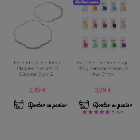
déclinaisons
Emporte-Pièce Métal
Pâte À Sucre Modelage
Plaques Biscuits Et
250g Saracino Couleurs
Gâteaux Style 2...
Aux Choix
2,49 €
3,39 €
Prix
Prix
Ajouter au panier
Ajouter au panier
8 avis