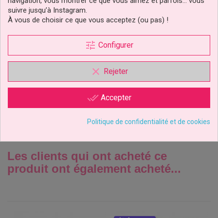
navigation, vous montrer ce que vous aimez et parfois… vous
suivre jusqu’à Instagram.
À vous de choisir ce que vous acceptez (ou pas) !
Emporte-Pièce Métal
tune
Configurer
Robe 6 Cm
clear
Rejeter
1,90 €
Prix
done_all
Accepter
Ajouter au panier
Politique de confidentialité et de cookies
Les clients qui ont acheté ce
produit ont également acheté...