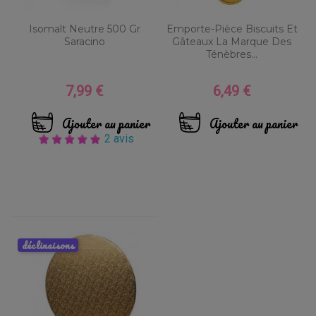
Isomalt Neutre 500 Gr
Emporte-Pièce Biscuits Et
Saracino
Gâteaux La Marque Des
Ténèbres...
7,99 €
6,49 €
Prix
Prix
Ajouter au panier
Ajouter au panier
2 avis
déclinaisons