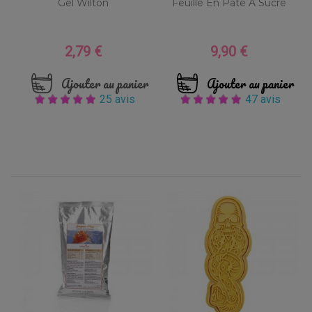
Gel Wilton
Feuille En Pâte À Sucre
2,79 €
9,90 €
Prix
Prix
Ajouter au panier
Ajouter au panier
25 avis
47 avis