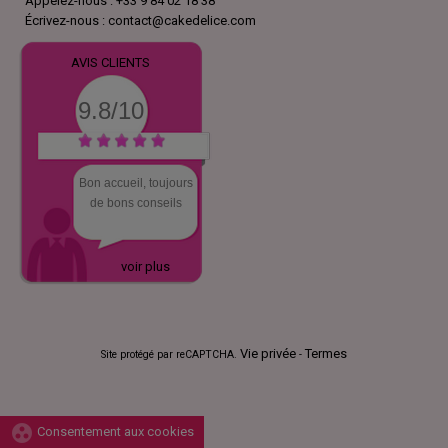
Appelez-nous :
+33 9 84 02 18 38
Écrivez-nous :
contact@cakedelice.com
AVIS CLIENTS
9.8/10
Bon accueil, toujours
de bons conseils
voir plus
Vie privée
Termes
Site protégé par reCAPTCHA.
-
group_work
Consentement aux cookies