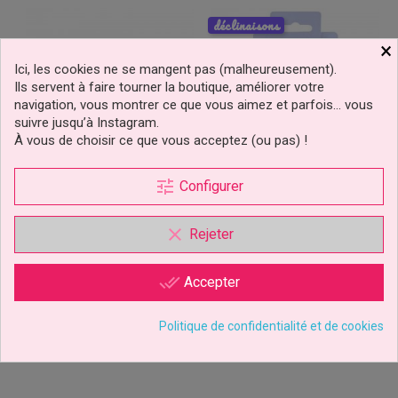
déclinaisons
×
Ici, les cookies ne se mangent pas (malheureusement).
Ils servent à faire tourner la boutique, améliorer votre
navigation, vous montrer ce que vous aimez et parfois… vous
suivre jusqu’à Instagram.
À vous de choisir ce que vous acceptez (ou pas) !
tune
Configurer
Emporte-Pièce Biscuits Et
Pochoirs, Stencil Logo
Gâteaux Lunettes De
Harry Potter PME
Luna...
clear
Rejeter
6,49 €
12,49 €
Prix
Prix
done_all
Accepter
Ajouter au panier
Ajouter au panier
Politique de confidentialité et de cookies