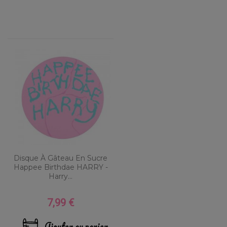
Disque À Gâteau En Sucre
Happee Birthdae HARRY -
Harry...
7,99 €
Prix
Ajouter au panier