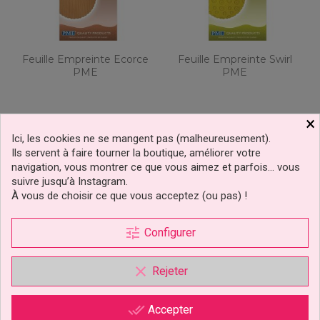
Feuille Empreinte Ecorce
Feuille Empreinte Swirl
PME
PME
×
2,99 €
2,99 €
Prix
Prix
Ici, les cookies ne se mangent pas (malheureusement).
Ajouter au panier
Ajouter au panier
Ils servent à faire tourner la boutique, améliorer votre
navigation, vous montrer ce que vous aimez et parfois… vous
1 avis
suivre jusqu’à Instagram.
À vous de choisir ce que vous acceptez (ou pas) !
tune
Configurer
clear
Rejeter
done_all
Accepter