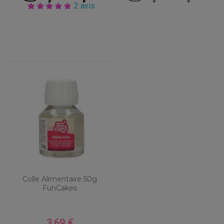
2 avis
Colle Alimentaire 50g
FunCakes
3,69 €
Prix