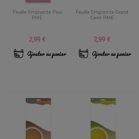
Feuille Empreinte Pois
Feuille Empreinte Grand
PME
Carré PME
2,99 €
2,99 €
Prix
Prix
Ajouter au panier
Ajouter au panier