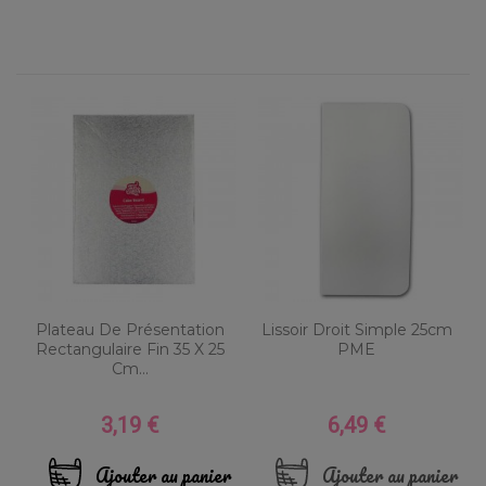
Plateau De Présentation
Lissoir Droit Simple 25cm
Rectangulaire Fin 35 X 25
PME
Cm...
3,19 €
6,49 €
Prix
Prix
Ajouter au panier
Ajouter au panier