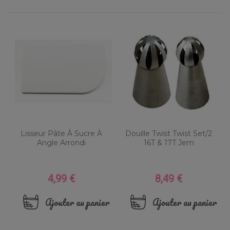
Lisseur Pâte À Sucre À
Douille Twist Twist Set/2
Angle Arrondi
16T & 17T Jem
4,99 €
8,49 €
Prix
Prix
Ajouter au panier
Ajouter au panier