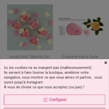
Moule Mini Tablette De
Emporte-Pièce Rose
Chocolat PME
110mm JEM Cutters
×
Ici, les cookies ne se mangent pas (malheureusement).
Ils servent à faire tourner la boutique, améliorer votre
3,49 €
6,79 €
navigation, vous montrer ce que vous aimez et parfois… vous
Prix
Prix
suivre jusqu’à Instagram.
À vous de choisir ce que vous acceptez (ou pas) !
Ajouter au panier
Ajouter au panier
tune
Configurer