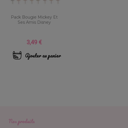
Pack Bougie Mickey Et
Ses Amis Disney
3,49 €
Prix
Ajouter au panier
Nos produits