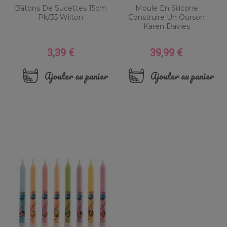
Bâtons De Sucettes 15cm
Moule En Silicone
Pk/35 Wilton
Construire Un Ourson
Karen Davies
3,39 €
39,99 €
Prix
Prix
Ajouter au panier
Ajouter au panier