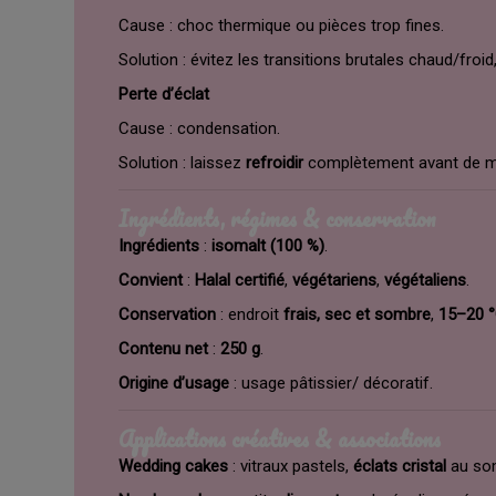
Cause : choc thermique ou pièces trop fines.
Solution : évitez les transitions brutales chaud/froid
Perte d’éclat
Cause : condensation.
Solution : laissez
refroidir
complètement avant de ma
Ingrédients, régimes & conservation
Ingrédients
:
isomalt (100 %)
.
Convient
:
Halal certifié
,
végétariens
,
végétaliens
.
Conservation
: endroit
frais, sec et sombre
,
15–20 
Contenu net
:
250 g
.
Origine d’usage
: usage pâtissier/ décoratif.
Applications créatives & associations
Wedding cakes
: vitraux pastels,
éclats cristal
au som