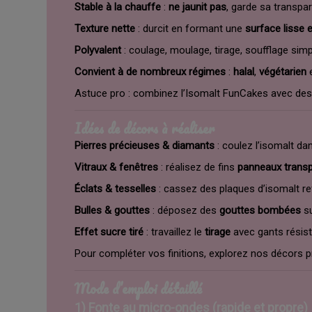
Stable à la chauffe
:
ne jaunit pas
, garde sa transpa
Texture nette
: durcit en formant une
surface lisse e
Polyvalent
: coulage, moulage, tirage, soufflage sim
Convient à de nombreux régimes
:
halal
,
végétarien
Astuce pro : combinez l’Isomalt FunCakes avec de
Idées de décors à réaliser
Pierres précieuses & diamants
: coulez l’isomalt d
Vitraux & fenêtres
: réalisez de fins
panneaux trans
Éclats & tesselles
: cassez des plaques d’isomalt re
Bulles & gouttes
: déposez des
gouttes bombées
su
Effet sucre tiré
: travaillez le
tirage
avec gants résist
Pour compléter vos finitions, explorez nos décors pr
Mode d’emploi détaillé
1) Fonte au micro-ondes (rapide et propre)