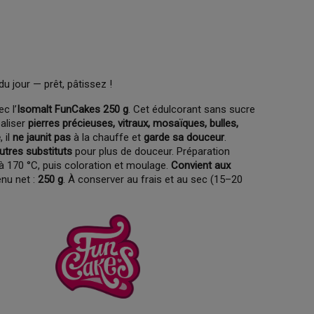
du jour — prêt, pâtissez !
c l’
Isomalt
FunCakes 250 g
. Cet édulcorant sans sucre
aliser
pierres précieuses, vitraux, mosaïques, bulles,
e
, il
ne jaunit pas
à la chauffe et
garde sa douceur
.
utres substituts
pour plus de douceur. Préparation
à 170 °C, puis coloration et moulage.
Convient aux
enu net :
250 g
. À conserver au frais et au sec (15–20