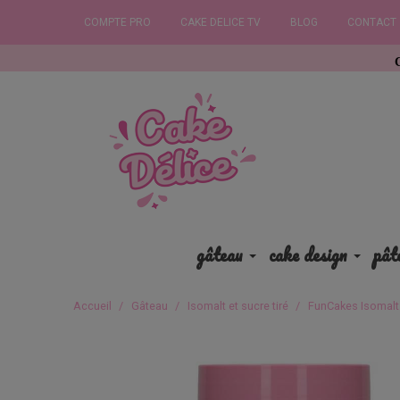
COMPTE PRO
CAKE DELICE TV
BLOG
CONTACT
Commandez a
gâteau
cake design
pât
Accueil
Gâteau
Isomalt et sucre tiré
FunCakes Isomalt 