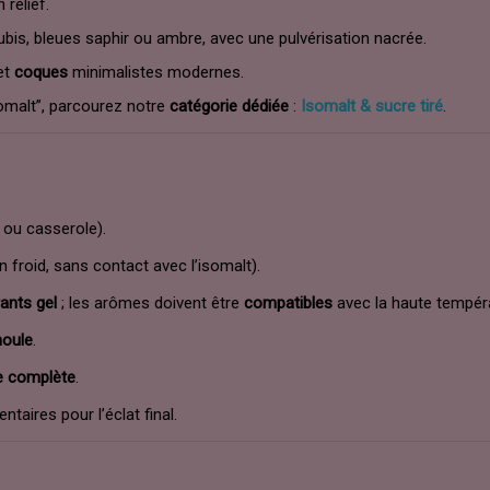
relief.
bis, bleues saphir ou ambre, avec une pulvérisation nacrée.
et
coques
minimalistes modernes.
isomalt”, parcourez notre
catégorie dédiée
:
Isomalt & sucre tiré
.
ou casserole).
n froid, sans contact avec l’isomalt).
ants gel
; les arômes doivent être
compatibles
avec la haute tempéra
oule
.
e complète
.
ntaires pour l’éclat final.