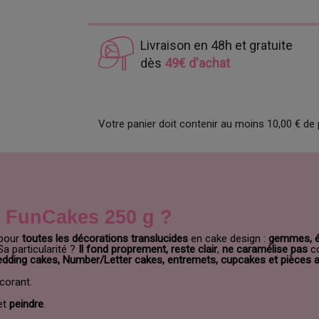
Livraison en 48h et gratuite
dès
49€ d'achat
Votre panier doit contenir au moins 10,00 € de 
t FunCakes 250 g ?
 pour
toutes les décorations translucides
en cake design :
gemmes, écl
 Sa particularité ?
Il fond proprement, reste clair
,
ne caramélise pas
co
edding cakes, Number/Letter cakes, entremets, cupcakes et pièces a
corant.
et
peindre
.