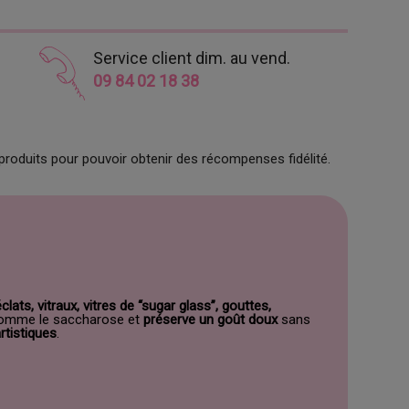
Service client dim. au vend.
09 84 02 18 38
produits pour pouvoir obtenir des récompenses fidélité.
ats, vitraux, vitres de “sugar glass”, gouttes,
mme le saccharose et
préserve un goût doux
sans
rtistiques
.