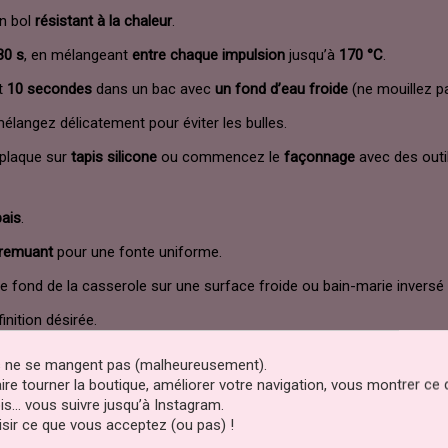
un bol
résistant à la chaleur
.
30 s
, en mélangeant
entre chaque impulsion
jusqu’à
170 °C
.
nt
10 secondes
dans un bac avec
un fond d’eau froide
(ne mouillez p
mélangez délicatement pour éviter les bulles.
 plaque sur
tapis silicone
ou commencez le
façonnage
avec des outil
pais
.
remuant
pour une fonte uniforme.
 fond de la casserole sur une surface froide ou bain-marie inversé
inition désirée.
ts
,
manches longues
et utilisez des
ustensiles adaptés
. Travaillez l
es ne se mangent pas (malheureusement).
faire tourner la boutique, améliorer votre navigation, vous montrer ce
is… vous suivre jusqu’à Instagram.
sir ce que vous acceptez (ou pas) !
centrés. Quelques gouttes suffisent. Découvrez nos
colorants alim