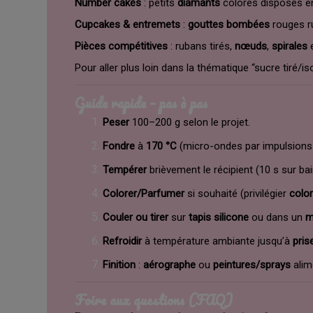
Number cakes
: petits
diamants
colorés disposés en 
Cupcakes & entremets
:
gouttes bombées
rouges ru
Pièces compétitives
: rubans tirés,
nœuds
,
spirales
Pour aller plus loin dans la thématique “sucre tiré/
Guide rapide – pas à pas
Peser
100–200 g selon le projet.
Fondre
à
170 °C
(micro-ondes par impulsions 
Tempérer
brièvement le récipient (10 s sur bai
Colorer/Parfumer
si souhaité (privilégier
color
Couler ou tirer
sur
tapis silicone
ou dans un
m
Refroidir
à température ambiante jusqu’à
pris
Finition
:
aérographe
ou
peintures/sprays
alime
Foire aux questions (FAQ)