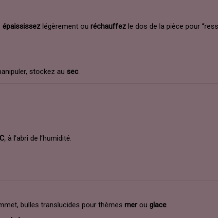
,
épaississez
légèrement ou
réchauffez
le dos de la pièce pour “ress
nipuler, stockez au
sec
.
°C
, à l’abri de l’humidité.
met, bulles translucides pour thèmes
mer
ou
glace
.