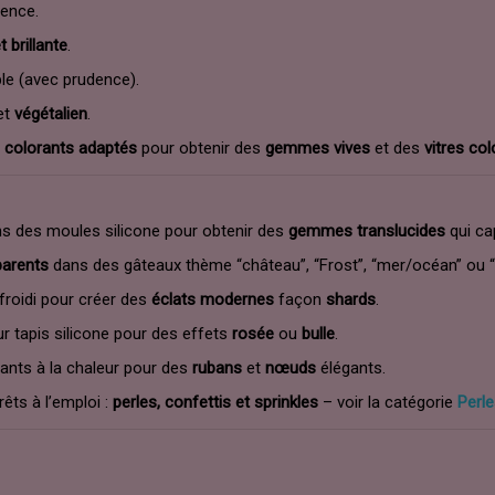
rence.
t brillante
.
ple (avec prudence).
et
végétalien
.
s
colorants adaptés
pour obtenir des
gemmes vives
et des
vitres co
ans des moules silicone pour obtenir des
gemmes translucides
qui cap
parents
dans des gâteaux thème “château”, “Frost”, “mer/océan” ou “l
froidi pour créer des
éclats modernes
façon
shards
.
r tapis silicone pour des effets
rosée
ou
bulle
.
ants à la chaleur pour des
rubans
et
nœuds
élégants.
êts à l’emploi :
perles, confettis et sprinkles
– voir la catégorie
Perle