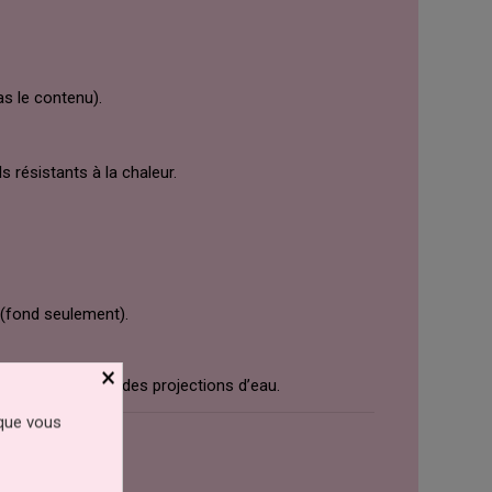
as le contenu).
s résistants à la chaleur.
 (fond seulement).
×
oin des enfants et des projections d’eau.
 que vous
entaires en gel
.