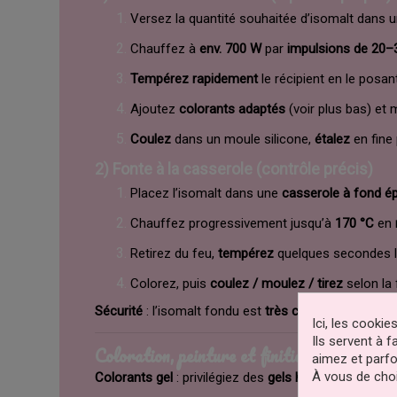
Versez la quantité souhaitée d’isomalt dans 
Chauffez à
env. 700 W
par
impulsions de 20–
Tempérez rapidement
le récipient en le posa
Ajoutez
colorants adaptés
(voir plus bas) et 
Coulez
dans un moule silicone,
étalez
en fine
2) Fonte à la casserole (contrôle précis)
Placez l’isomalt dans une
casserole à fond é
Chauffez progressivement jusqu’à
170 °C
en
Retirez du feu,
tempérez
quelques secondes le
Colorez, puis
coulez / moulez / tirez
selon la f
Sécurité
: l’isomalt fondu est
très chaud
. Portez
gan
Ici, les cooki
Ils servent à 
Coloration, peinture et finitions
aimez et parfo
À vous de choi
Colorants gel
: privilégiez des
gels hydrosolubles
con