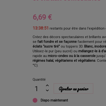
6,69 €
13:38:50
restants pour être dans l’expédition 
Créez des décors spectaculaires et brillants ave
se
fait fondre et se façonne
facilement pour ré
éclats “sucre tiré”
ou toppers 3D.
Blanc, inodor
Utilisez-le pur (peu sucré) ou
mélangez-le à d’a
rapide au
micro-ondes ou à la casserole
jusqu’
régimes halal, végétariens et végétaliens
. Cont
°C).
Quantité
Ajouter au panier
Dispo maintenant