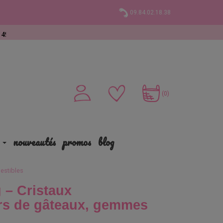
09.84.02.18.38
hat
(0)
nouveautés
promos
blog
estibles
 – Cristaux
ors de gâteaux, gemmes