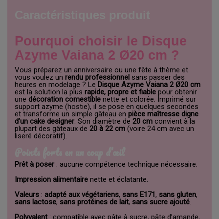
Caractéristiques produit
Pourquoi choisir le Disque
Azyme Vaiana 2 Ø20 cm ?
Vous préparez un anniversaire ou une fête à thème et
vous voulez un
rendu professionnel
sans passer des
heures en modelage ? Le
Disque Azyme Vaiana 2 Ø20 cm
est la solution la plus
rapide, propre et fiable
pour obtenir
une
décoration comestible
nette et colorée. Imprimé sur
support azyme (hostie), il se pose en quelques secondes
et transforme un simple gâteau en
pièce maîtresse digne
d’un cake designer
. Son diamètre de
20 cm
convient à la
plupart des gâteaux de
20 à 22 cm
(voire 24 cm avec un
liseré décoratif).
Points forts en un coup d’œil
Prêt à poser
: aucune compétence technique nécessaire.
Impression alimentaire
nette et éclatante.
Valeurs
:
adapté aux végétariens
,
sans E171
,
sans gluten
,
sans lactose
,
sans protéines de lait
,
sans sucre ajouté
.
Polyvalent
: compatible avec pâte à sucre, pâte d’amande,