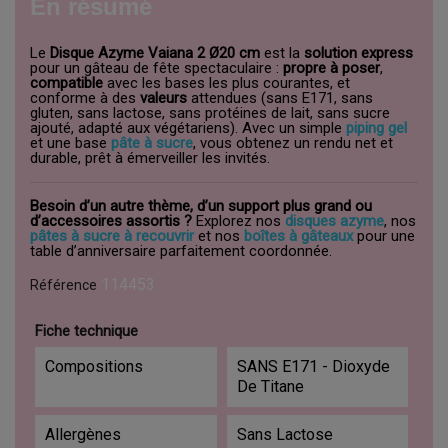
En résumé
Le
Disque Azyme Vaiana 2 Ø20 cm
est la
solution express
pour un gâteau de fête spectaculaire :
propre à poser
,
compatible
avec les bases les plus courantes, et
conforme à des
valeurs
attendues (sans E171, sans
gluten, sans lactose, sans protéines de lait, sans sucre
ajouté, adapté aux végétariens). Avec un simple
piping gel
et une base
pâte à sucre
, vous obtenez un rendu net et
durable, prêt à émerveiller les invités.
Besoin d’un autre thème, d’un support plus grand ou
d’accessoires assortis ?
Explorez nos
disques azyme
, nos
pâtes à sucre à recouvrir
et nos
boîtes à gâteaux
pour une
table d’anniversaire parfaitement coordonnée.
114453
Référence
Fiche technique
Compositions
SANS E171 - Dioxyde
De Titane
Allergènes
Sans Lactose