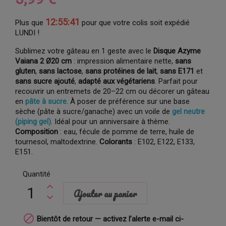
12:55:40
Plus que
pour que votre colis soit expédié
LUNDI !
Sublimez votre gâteau en 1 geste avec le
Disque Azyme
Vaiana 2 Ø20 cm
: impression alimentaire nette,
sans
gluten
,
sans lactose
,
sans protéines de lait
,
sans E171
et
sans sucre ajouté
,
adapté aux végétariens
. Parfait pour
recouvrir un entremets de 20–22 cm ou décorer un gâteau
en
pâte à sucre
. À poser de préférence sur une base
sèche (pâte à sucre/ganache) avec un voile de
gel neutre
(piping gel)
. Idéal pour un anniversaire à thème.
Composition
: eau, fécule de pomme de terre, huile de
tournesol, maltodextrine.
Colorants
: E102, E122, E133,
E151.
Quantité
Ajouter au panier

Bientôt de retour — activez l’alerte e-mail ci-