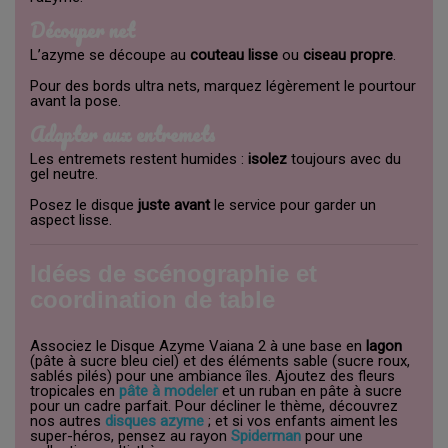
Découper net
L’azyme se découpe au
couteau lisse
ou
ciseau propre
.
Pour des bords ultra nets, marquez légèrement le pourtour
avant la pose.
Adapter aux entremets
Les entremets restent humides :
isolez
toujours avec du
gel neutre.
Posez le disque
juste avant
le service pour garder un
aspect lisse.
Idées de scénographie et
coordination de table
Associez le Disque Azyme Vaiana 2 à une base en
lagon
(pâte à sucre bleu ciel) et des éléments sable (sucre roux,
sablés pilés) pour une ambiance îles. Ajoutez des fleurs
tropicales en
pâte à modeler
et un ruban en pâte à sucre
pour un cadre parfait. Pour décliner le thème, découvrez
nos autres
disques azyme
; et si vos enfants aiment les
super-héros, pensez au rayon
Spiderman
pour une