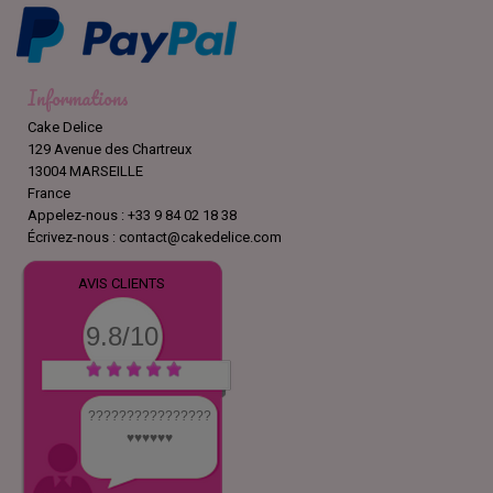
Informations
Cake Delice
129 Avenue des Chartreux
13004 MARSEILLE
France
Appelez-nous :
+33 9 84 02 18 38
Écrivez-nous :
contact@cakedelice.com
AVIS CLIENTS
9.8/10
????????????????
♥️♥️♥️♥️♥️♥️