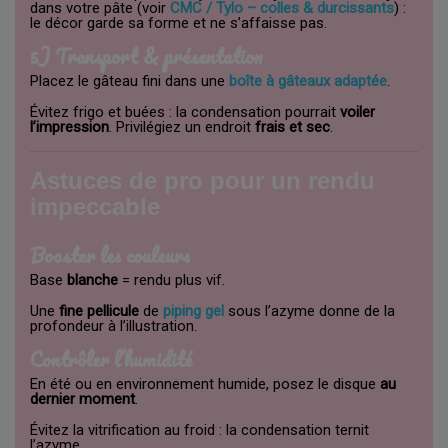
dans votre pâte (voir
CMC / Tylo – colles & durcissants
) :
le décor garde sa forme et ne s’affaisse pas.
5) Transport & présentation
Placez le gâteau fini dans une
boîte à gâteaux adaptée
.
Évitez frigo et buées : la condensation pourrait
voiler
l’impression
. Privilégiez un endroit
frais et sec
.
Astuces de pro pour un rendu
impeccable
Booster les couleurs
Base
blanche
= rendu plus vif.
Une
fine pellicule
de
piping gel
sous l’azyme donne de la
profondeur à l’illustration.
Contrôler l’humidité
En été ou en environnement humide, posez le disque
au
dernier moment
.
Évitez la vitrification au froid : la condensation ternit
l’azyme.