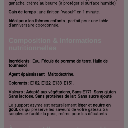
ganache, crème au beurre (à protéger si surface humide).
Gain de temps
: une finition “waouh” en 1 minute.
Idéal pour les thèmes enfants
: parfait pour une table
d’anniversaire coordonnée.
Composition & informations
nutritionnelles
Ingrédients
: Eau,
Fécule de pomme de terre
,
Huile de
tournesol
.
Agent épaississant
:
Maltodextrine
.
Colorants
:
E102
,
E122
,
E133
,
E151
.
Valeurs
:
Adapté aux végétariens
,
Sans E171
,
Sans gluten
,
Sans lactose
,
Sans protéines de lait
,
Sans sucre ajouté
.
Le support azyme est naturellement
léger
et
neutre en
goût
, ce qui préserve les saveurs de votre gâteau. Sa
souplesse facilite la pose, même pour les débutants.