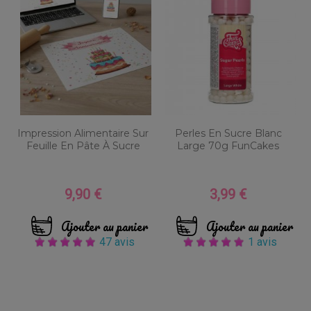
Impression Alimentaire Sur
Perles En Sucre Blanc
Feuille En Pâte À Sucre
Large 70g FunCakes
9,90 €
3,99 €
Prix
Prix
Ajouter au panier
Ajouter au panier
47 avis
1 avis