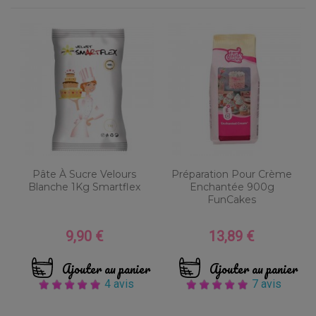
Pâte À Sucre Velours
Préparation Pour Crème
Blanche 1Kg Smartflex
Enchantée 900g
FunCakes
9,90 €
13,89 €
Prix
Prix
Ajouter au panier
Ajouter au panier
4 avis
7 avis