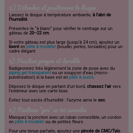
2) Détendez et positionnez le disque
Laissez le disque à température ambiante,
à l’abri de
l’humidité
.
Présentez-le “à blanc” pour vérifier le centrage sur un
gâteau de
20–22 cm
.
Si votre gâteau est plus large (jusqu’à 24 cm), ajoutez un
liseré
en
pâte à modeler
(boudin, perles, torsades) pour un
cadre élégant.
3) Fixation propre et durable
Badigeonnez très légèrement la zone de pose avec du
piping gel transparent
ou un soupçon d’eau (micro-
pulvérisation) si la base est en
pâte à sucre
.
Déposez le disque en partant d’un bord,
chassez l’air
vers
l’extérieur avec une carte lisse.
Évitez tout excès d’humidité : l’azyme aime le
sec
.
4) Finitions “pro” en 60 secondes
Masquez la jonction avec un ruban comestible, un cordon
en
pâte à modeler
ou de petites fleurs.
Pour une tenue parfaite, ajoutez une
pincée de CMC/Tylo