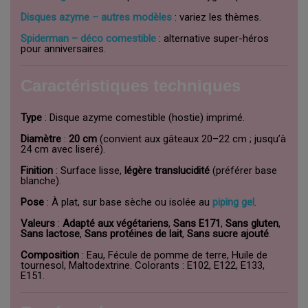
Disques azyme – autres modèles
: variez les thèmes.
Spiderman – déco comestible
: alternative super-héros
pour anniversaires.
Caractéristiques techniques
Type
: Disque azyme comestible (hostie) imprimé.
Diamètre
:
20 cm
(convient aux gâteaux 20–22 cm ; jusqu’à
24 cm avec liseré).
Finition
: Surface lisse,
légère translucidité
(préférer base
blanche).
Pose
: À plat, sur base sèche ou isolée au
piping gel
.
Valeurs
:
Adapté aux végétariens
,
Sans E171
,
Sans gluten
,
Sans lactose
,
Sans protéines de lait
,
Sans sucre ajouté
.
Composition
: Eau, Fécule de pomme de terre, Huile de
tournesol, Maltodextrine. Colorants : E102, E122, E133,
E151.