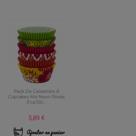
Pack De Caissettes À
Cupcakes Mix Neon Florals
Pcs/150...
5,89 €
Prix
Ajouter au panier