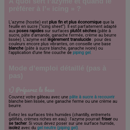
À quoi sert l’azyme et quand le
préférer à l’« icing » ?
L’azyme (hostie) est
plus fin et plus économique
que la
feuille en sucre (“icing sheet”). Il est parfaitement adapté
aux
poses rapides
sur surfaces
plutôt sèches
(pâte à
sucre, pâte d’amande, ganache fermée, crème au beurre
lissée). L’azyme est
légèrement translucide
: pour des
couleurs encore plus vibrantes, on conseille une base
blanche
(pâte à sucre blanche, ganache ivoire) ou
l’application d’une fine couche de
piping gel
.
Mode d’emploi détaillé (pas à
pas)
1) Préparez la base
Couvrez votre gâteau avec une
pâte à sucre à recouvrir
blanche bien lissée, une ganache ferme ou une crème au
beurre.
Évitez les surfaces très humides (chantilly, entremets
gélifiés, crèmes riches en eau) : l’azyme pourrait
friser
ou
se tacher
. Si vous devez poser sur une surface humide,
isolez
avec du
gel neutre (piping gel)
.