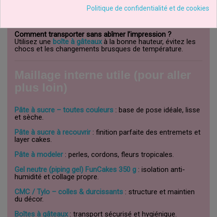
Comment éviter que le décor ne s’affaisse par chaleur ?
Politique de confidentialité et de cookies
Renforcez vos éléments de bordure avec un peu de
CMC/Tylo
pour une tenue irréprochable.
Comment transporter sans abîmer l’impression ?
Utilisez une
boîte à gâteaux
à la bonne hauteur, évitez les
chocs et les changements brusques de température.
Maillage interne utile (pour aller
plus loin)
Pâte à sucre – toutes couleurs
: base de pose idéale, lisse
et sèche.
Pâte à sucre à recouvrir
: finition parfaite des entremets et
layer cakes.
Pâte à modeler
: perles, cordons, fleurs tropicales.
Gel neutre (piping gel) FunCakes 350 g
: isolation anti-
humidité et collage propre.
CMC / Tylo – colles & durcissants
: structure et maintien
du décor.
Boîtes à gâteaux
: transport sécurisé et hygiénique.