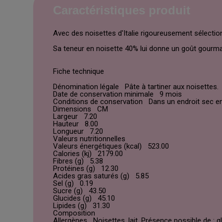
Caractéristiques produit
Avec des noisettes d'Italie rigoureusement sélection
Sa teneur en noisette 40% lui donne un goût gourman
Fiche technique
Dénomination légale Pâte à tartiner aux noisettes.
Date de conservation minimale 9 mois
Conditions de conservation Dans un endroit sec en
Dimensions CM
Largeur 7.20
Hauteur 8.00
Longueur 7.20
Valeurs nutritionnelles
Valeurs énergétiques (kcal) 523.00
Calories (kj) 2179.00
Fibres (g) 5.38
Protéines (g) 12.30
Acides gras saturés (g) 5.85
Sel (g) 0.19
Sucre (g) 43.50
Glucides (g) 45.10
Lipides (g) 31.30
Composition
Allergènes Noisettes, lait. Présence possible de : gl