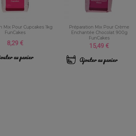
on Mix Pour Cupcakes 1kg
Préparation Mix Pour Crème
FunCakes
Enchantée Chocolat 900g
FunCakes
8,29 €
Prix
15,49 €
Prix
outer au panier
Ajouter au panier