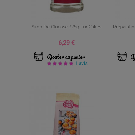
Sirop De Glucose 375g FunCakes
Préparati
6,29 €
Prix
Ajouter au panier
Aj
1 avis