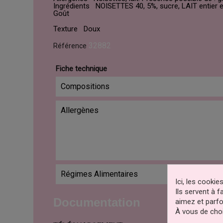
Ingrédients NOISETTES 40, 5%, sucre, LAIT entier en
Goût
Texture Doux
32882
Référence
Fiche technique
Compositions
Allergènes
Régimes Alimentaires
Ici, les cooki
Ils servent à 
Documentation
aimez et parfo
À vous de choi