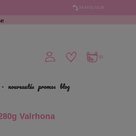
09.84.02.18.38
t
(0)
nouveautés
promos
blog
e 280g Valrhona