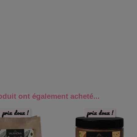
oduit ont également acheté...
prix doux !
prix doux !