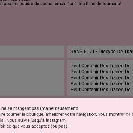
 poudre, poudre de cacao, émulsifiant : lécithine de tournesol.
SANS E171 - Dioxyde De Tita
Peut Contenir Des Traces De :
Peut Contenir Des Traces De :
Peut Contenir Des Traces De :
Peut Contenir Des Traces De :
Peut Contenir Des Traces De 
Kasher
es ne se mangent pas (malheureusement).
faire tourner la boutique, améliorer votre navigation, vous montrer ce
is… vous suivre jusqu’à Instagram.
sir ce que vous acceptez (ou pas) !