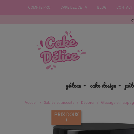
COMPTE PRO
CAKE DELICE TV
BLOG
CONTACT
Commandez ava
gâteau
cake design
pât
Accueil
Sablés et biscuits
Décorer
Glaçage et nappa
PRIX DOUX
!