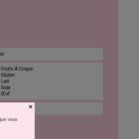
ne
 Fruits À Coque
 Gluten
 Lait
 Soja
: Œuf
×
 que vous