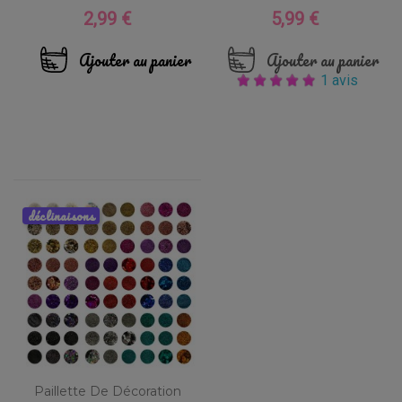
2,99 €
5,99 €
Prix
Prix
Ajouter au panier
Ajouter au panier
1 avis
déclinaisons
Paillette De Décoration