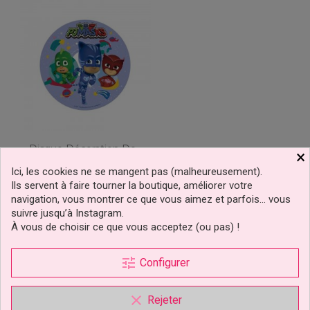
Disque Décoration De
×
Gâteau De Pyjamasques
Ici, les cookies ne se mangent pas (malheureusement).
Ils servent à faire tourner la boutique, améliorer votre
navigation, vous montrer ce que vous aimez et parfois… vous
3,99 €
Prix
suivre jusqu’à Instagram.
À vous de choisir ce que vous acceptez (ou pas) !
Ajouter au panier
tune
Configurer
clear
Rejeter