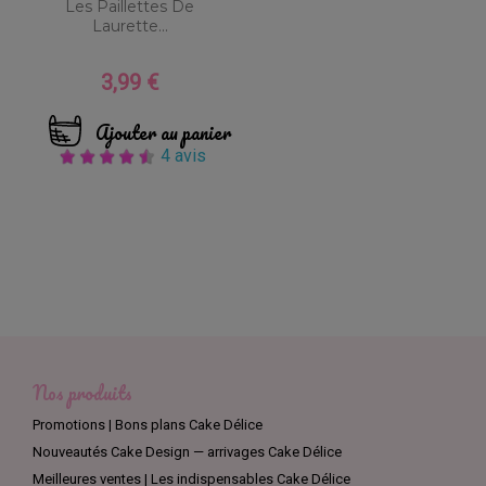
Les Paillettes De
Laurette...
3,99 €
Prix
Ajouter au panier
4 avis
Nos produits
Promotions | Bons plans Cake Délice
Nouveautés Cake Design — arrivages Cake Délice
Meilleures ventes | Les indispensables Cake Délice