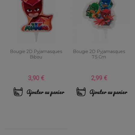
Bougie 2D Pyjamasques
Bougie 2D Pyjamasques
Bibou
7.5 Cm
3,90 €
2,99 €
Prix
Prix
Ajouter au panier
Ajouter au panier