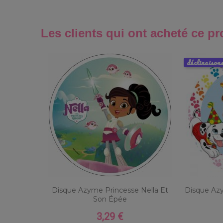
Les clients qui ont acheté ce pr
déclinaison
Disque Azyme Princesse Nella Et
Disque Azy
Son Épée
3,29 €
Prix