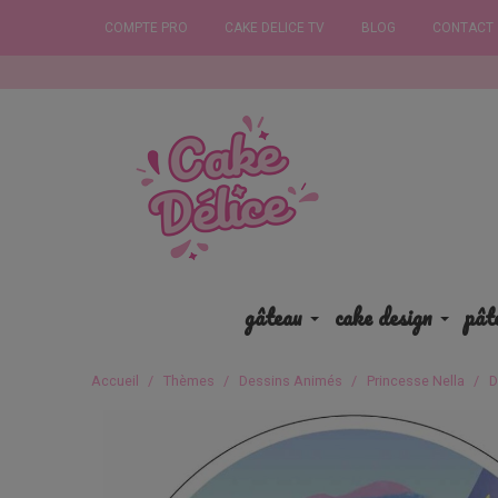
COMPTE PRO
CAKE DELICE TV
BLOG
CONTACT
Commandez 
gâteau
cake design
pât
Accueil
Thèmes
Dessins Animés
Princesse Nella
D