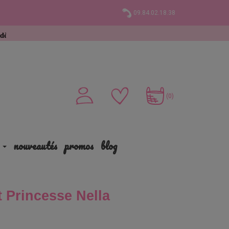
09.84.02.18.38
hat
(0)
nouveautés
promos
blog
 Princesse Nella