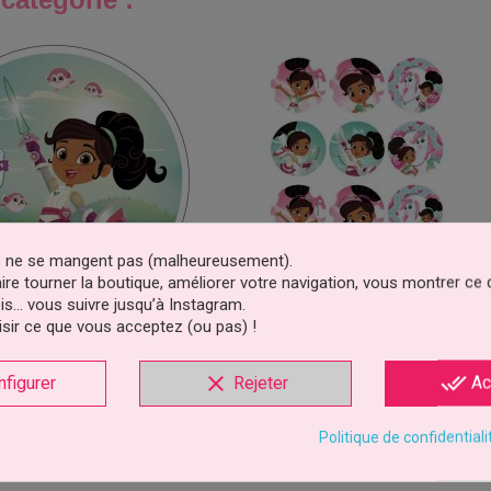
es ne se mangent pas (malheureusement).
faire tourner la boutique, améliorer votre navigation, vous montrer ce
is… vous suivre jusqu’à Instagram.
sir ce que vous acceptez (ou pas) !
zyme Princesse Nella Et
Mini Disques À Cupcake Et Biscuit
Son Épée
Princesse Nella
clear
done_all
nfigurer
Rejeter
Ac
3,29 €
4,99 €
Prix
Prix
Politique de confidentiali
outer au panier
Ajouter au panier