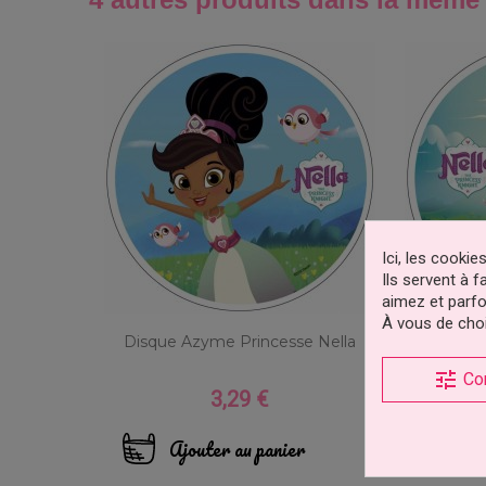
Ici, les cooki
Ils servent à 
aimez et parfo
À vous de choi
Disque Azyme Princesse Nella
Disque A
tune
Co
3,29 €
Prix
Ajouter au panier
Aj