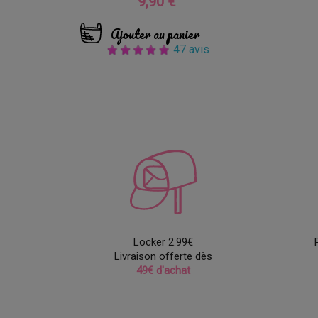
9,90 €
Prix
Ajouter au panier
47 avis
Locker 2.99€
Livraison offerte dès
49€ d'achat