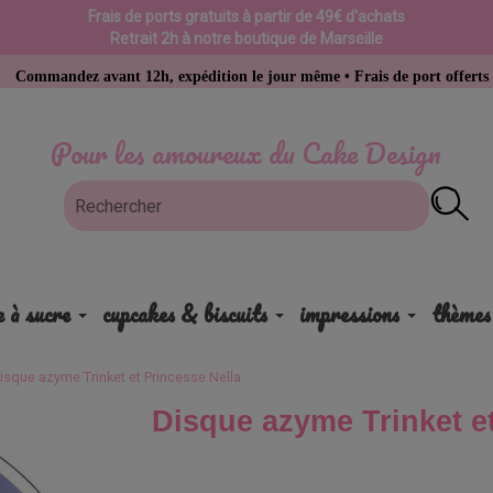
Frais de ports gratuits à partir de 49€ d'achats
Retrait 2h à notre boutique de Marseille
avant 12h, expédition le jour même • Frais de port offerts dès 49 € d’ac
Pour les amoureux du Cake Design
e à sucre
cupcakes & biscuits
impressions
thèmes
isque azyme Trinket et Princesse Nella
Disque azyme Trinket et