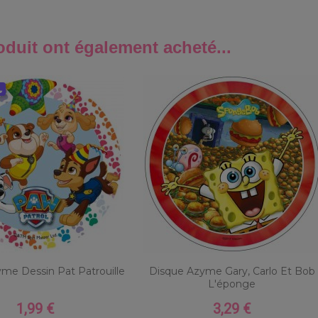
oduit ont également acheté...
s
me Dessin Pat Patrouille
Disque Azyme Gary, Carlo Et Bob
L'éponge
1,99 €
3,29 €
Prix
Prix