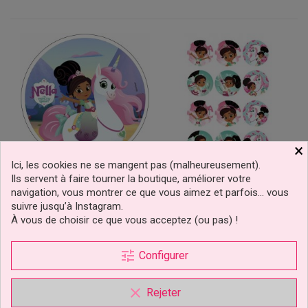
×
Ici, les cookies ne se mangent pas (malheureusement).
Ils servent à faire tourner la boutique, améliorer votre
Disque Azyme Trinket Et
Mini Disques À Cupcake Et
navigation, vous montrer ce que vous aimez et parfois… vous
Princesse Nella
Biscuits Princesse Nella
suivre jusqu’à Instagram.
À vous de choisir ce que vous acceptez (ou pas) !
3,29 €
4,99 €
Prix
Prix
tune
Configurer
Ajouter au panier
Ajouter au panier
clear
Rejeter