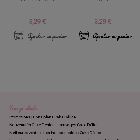
3,29 €
3,29 €
Prix
Prix
Ajouter au panier
Ajouter au panier
Nos produits
Promotions | Bons plans Cake Délice
Nouveautés Cake Design — arrivages Cake Délice
Meilleures ventes | Les indispensables Cake Délice