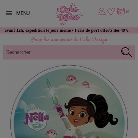
(0)
MENU
12h, expédition le jour même • Frais de port offerts dès 49 € d’achat
Pour les amoureux du Cake Design