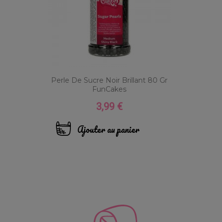
Perle De Sucre Noir Brillant 80 Gr
FunCakes
3,99 €
Prix
Ajouter au panier