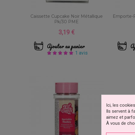
Caissette Cupcake Noir Métallique
Emporte-P
Pk/30 PME
3,19 €
Prix
Ajouter au panier
Aj
1 avis
Ici, les cooki
Ils servent à 
aimez et parfo
À vous de choi