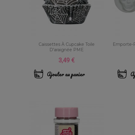
Caissettes À Cupcake Toile
Emporte-P
D'araignée PME
3,49 €
Prix
Ajouter au panier
Aj