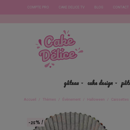
COMPTE PRO
CAKE DELICE TV
BLOG
CONTACT
Commandez a
gâteau
cake design
pât
Accueil
Thèmes
Évènement
Halloween
Caissettes
-25% !