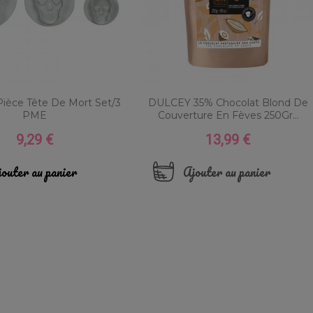
ièce Tête De Mort Set/3
DULCEY 35% Chocolat Blond De
PME
Couverture En Fèves 250Gr...
9,29 €
13,99 €
Prix
Prix
outer au panier
Ajouter au panier