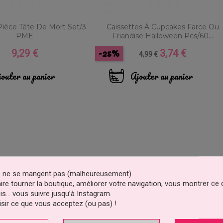
ièce Tête De Mort Set/3
Caissettes À Cupcakes Farce Ou
PME
Friandise Halloween Pcs/60...
-25%
9,29 €
3,74 €
Prix
Prix
Prix
4,99 €
de
base
outer au panier
Ajouter au panier
es ne se mangent pas (malheureusement).
faire tourner la boutique, améliorer votre navigation, vous montrer ce
is… vous suivre jusqu’à Instagram.
sir ce que vous acceptez (ou pas) !