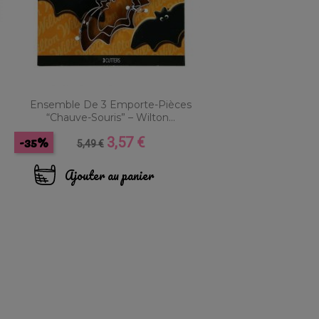
Ensemble De 3 Emporte-Pièces
“Chauve-Souris” – Wilton...
-35%
3,57 €
Prix
Prix
5,49 €
de
base
Ajouter au panier