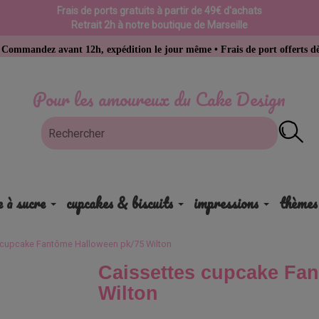
Frais de ports gratuits à partir de 49€ d'achats
Retrait 2h à notre boutique de Marseille
vant 12h, expédition le jour même • Frais de port offerts dès 49 € d’ac
Pour les amoureux du Cake Design
e à sucre
cupcakes & biscuits
impressions
thèmes
 cupcake Fantôme Halloween pk/75 Wilton
Caissettes cupcake Fa
Wilton