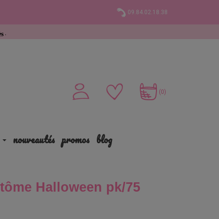
09.84.02.18.38
hat
(0)
nouveautés
promos
blog
ntôme Halloween pk/75